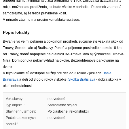
priebeh nájmu. Minimálna dlžka prenájmu je 1 rok. Zmluva sa uzatvára na 1
rok, s možnostou predlženia, ak bude všetko v poriadku. Pozemok znamená
samozrejme, aj že treba pravidelne kosit.
V prípade záujmu ma prosím kontaktujte správou.
Popis lokality
Bývanie vo velmi peknom a pokojnom prostredí, súcasne ste však na skok od
Trnavy, Serede, ale aj Bratislavy. Pekné a prijemné prostredie naokolo. 8 km
od Trnavy, dobré napojenie na dialnicu BA-Trnava, ako aj rýchlocestu Trnava-
Nitra. Dom ponúka pekný výhlad na okolie. Bezproblemové parkovanie na
dvore.
V tejto lokalite sú dostupné služby pre deti do 3 rokov v jasliach:
Jasle
Bratislava
a deti od 3 do 6 rokov v škôlke:
Skolka Bratislava
- dobrá škôlka v
okolí nehnutelnosti.
Vek stavby:
neuvedené
Typ objektu:
Samostatne stojaci
Stav nehnuteľnosti:
Po čiastočnej rekonštrukcii
Počet nadzemných
neuvedené
podlaží: