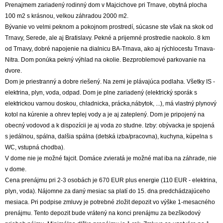
Prenajmem zariadený rodinný dom v Majcichove pri Trnave, obytná plocha
100 m2 s krásnou, velkou záhradou 2000 m2.
Bývanie vo velmi peknom a pokojnom prostredí, súcasne ste však na skok od
Trnavy, Serede, ale aj Bratislavy. Pekné a prijemné prostredie naokolo. 8 km
od Trnavy, dobré napojenie na dialnicu BA-Trnava, ako aj rýchlocestu Trnava-
Nitra. Dom ponúka pekný výhlad na okolie. Bezproblemové parkovanie na
dvore.
Dom je priestranný a dobre riešený. Na zemi je plávajúca podlaha. Všetky IS -
elektrina, plyn, voda, odpad. Dom je plne zariadený (elektrický sporák s
elektrickou varnou doskou, chladnicka, prácka,nábytok, ...), má vlastný plynový
kotol na kúrenie a ohrev teplej vody a je aj zateplený. Dom je pripojený na
obecný vodovod a k dispozícii je aj voda zo studne. Izby: obývacka je spojená
s jedálnou, spálna, dalšia spálna (detská izba/pracovna), kuchyna, kúpelna s
WC, vstupná chodba).
V dome nie je možné fajcit. Domáce zvieratá je možné mat iba na záhrade, nie
v dome.
Cena prenájmu pri 2-3 osobách je 670 EUR plus energie (110 EUR - elektrina,
plyn, voda). Nájomne za daný mesiac sa platí do 15. dna predchádzajúceho
mesiaca. Pri podpise zmluvy je potrebné zložit depozit vo výške 1-mesacného
prenájmu. Tento depozit bude vrátený na konci prenájmu za bezškodový