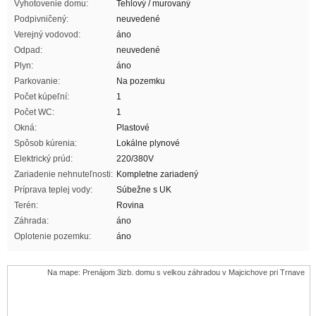
Vyhotovenie domu:
Tehlový / murovaný
Podpivničený:
neuvedené
Verejný vodovod:
áno
Odpad:
neuvedené
Plyn:
áno
Parkovanie:
Na pozemku
Počet kúpeľní:
1
Počet WC:
1
Okná:
Plastové
Spôsob kúrenia:
Lokálne plynové
Elektrický prúd:
220/380V
Zariadenie nehnuteľnosti:
Kompletne zariadený
Príprava teplej vody:
Súbežne s UK
Terén:
Rovina
Záhrada:
áno
Oplotenie pozemku:
áno
Na mape: Prenájom 3izb. domu s velkou záhradou v Majcichove pri Trnave