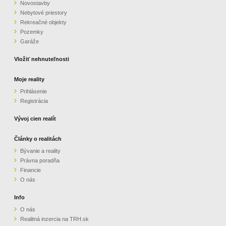
Novostavby
Nebytové priestory
Rekreačné objekty
Pozemky
Garáže
Vložiť nehnuteľnosti
Moje reality
Prihlásenie
Registrácia
Vývoj cien realít
Články o realitách
Bývanie a reality
Právna poradňa
Financie
O nás
Info
O nás
Realitná inzercia na TRH.sk