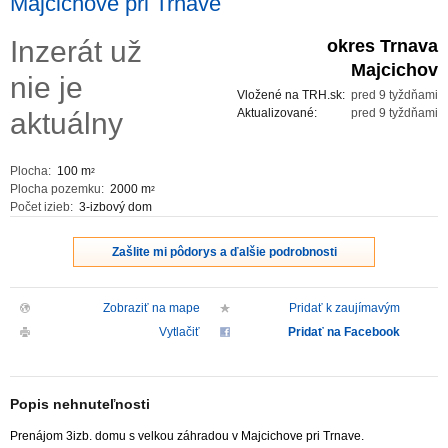
Majcichove pri Trnave
ZVÝRAZNENIE REALITNÝCH INZERÁTOV
Inzerát už
okres Trnava
Majcichov
nie je
REKLAMA
Vložené na TRH.sk:
pred 9 tyždňami
Aktualizované:
pred 9 tyždňami
aktuálny
PARTNERI
Plocha:
100 m
2
OBCHODNÉ PODMIENKY
Plocha pozemku:
2000 m
2
Počet izieb:
3-izbový dom
KONTAKT
Zašlite mi pôdorys a ďalšie podrobnosti
PRIPOMIENKY
Zobraziť na mape
Pridať k zaujímavým
Vytlačiť
Pridať na Facebook
Popis nehnuteľnosti
Prenájom 3izb. domu s velkou záhradou v Majcichove pri Trnave.