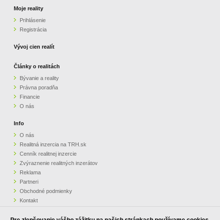
Moje reality
Prihlásenie
Registrácia
Vývoj cien realít
Články o realitách
Bývanie a reality
Právna poradňa
Financie
O nás
Info
O nás
Realitná inzercia na TRH.sk
Cenník realitnej inzercie
Zvýraznenie realitných inzerátov
Reklama
Partneri
Obchodné podmienky
Kontakt
Pripomienky