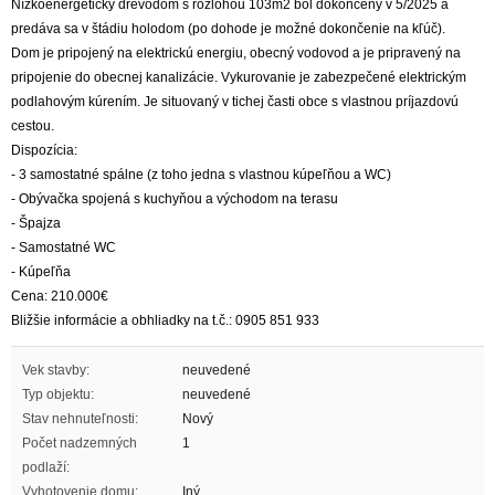
Nízkoenergetický drevodom s rozlohou 103m2 bol dokončený v 5/2025 a
predáva sa v štádiu holodom (po dohode je možné dokončenie na kľúč).
Dom je pripojený na elektrickú energiu, obecný vodovod a je pripravený na
pripojenie do obecnej kanalizácie. Vykurovanie je zabezpečené elektrickým
podlahovým kúrením. Je situovaný v tichej časti obce s vlastnou príjazdovú
cestou.
Dispozícia:
- 3 samostatné spálne (z toho jedna s vlastnou kúpeľňou a WC)
- Obývačka spojená s kuchyňou a východom na terasu
- Špajza
- Samostatné WC
- Kúpeľňa
Cena: 210.000€
Bližšie informácie a obhliadky na t.č.: 0905 851 933
Vek stavby:
neuvedené
Typ objektu:
neuvedené
Stav nehnuteľnosti:
Nový
Počet nadzemných
1
podlaží:
Vyhotovenie domu:
Iný