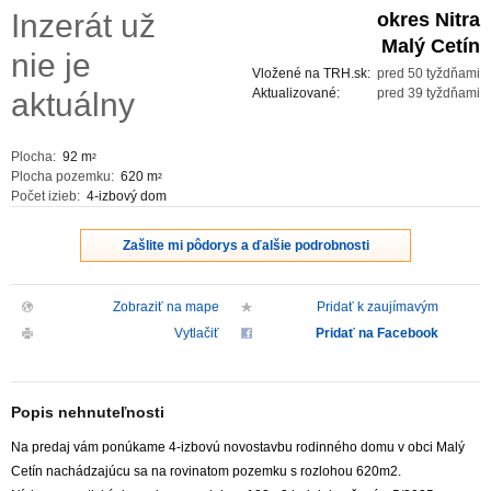
Inzerát už
okres Nitra
ZVÝRAZNENIE REALITNÝCH INZERÁTOV
Malý Cetín
nie je
Vložené na TRH.sk:
pred 50 tyždňami
REKLAMA
Aktualizované:
pred 39 tyždňami
aktuálny
PARTNERI
Plocha:
92 m
2
Plocha pozemku:
620 m
2
Počet izieb:
4-izbový dom
OBCHODNÉ PODMIENKY
Zašlite mi pôdorys a ďalšie podrobnosti
KONTAKT
Zobraziť na mape
Pridať k zaujímavým
PRIPOMIENKY
Vytlačiť
Pridať na Facebook
Popis nehnuteľnosti
Na predaj vám ponúkame 4-izbovú novostavbu rodinného domu v obci Malý
Cetín nachádzajúcu sa na rovinatom pozemku s rozlohou 620m2.