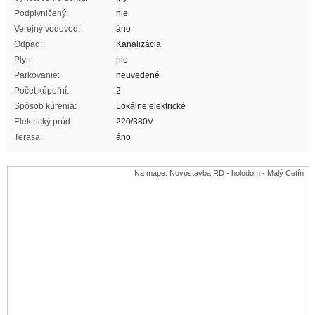
Podpivničený:
nie
Verejný vodovod:
áno
Odpad:
Kanalizácia
Plyn:
nie
Parkovanie:
neuvedené
Počet kúpeľní:
2
Spôsob kúrenia:
Lokálne elektrické
Elektrický prúd:
220/380V
Terasa:
áno
Na mape: Novostavba RD - holodom - Malý Cetín