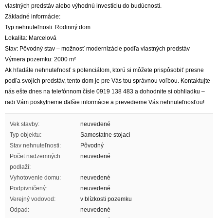
vlastných predstáv alebo výhodnú investíciu do budúcnosti.
Základné informácie:
Typ nehnuteľnosti: Rodinný dom
Lokalita: Marcelová
Stav: Pôvodný stav – možnosť modernizácie podľa vlastných predstáv
Výmera pozemku: 2000 m²
Ak hľadáte nehnuteľnosť s potenciálom, ktorú si môžete prispôsobiť presne
podľa svojich predstáv, tento dom je pre Vás tou správnou voľbou. Kontaktujte
nás ešte dnes na telefónnom čísle 0919 138 483 a dohodnite si obhliadku –
radi Vám poskytneme ďalšie informácie a prevedieme Vás nehnuteľnosťou!
Vek stavby:
neuvedené
Typ objektu:
Samostatne stojaci
Stav nehnuteľnosti:
Pôvodný
Počet nadzemných
neuvedené
podlaží:
Vyhotovenie domu:
neuvedené
Podpivničený:
neuvedené
Verejný vodovod:
v blízkosti pozemku
Odpad:
neuvedené