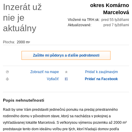
Inzerát už
okres Komárno
ZVÝRAZNENIE REALITNÝCH INZERÁTOV
Marcelová
nie je
Vložené na TRH.sk:
pred 55 tyždňami
REKLAMA
Aktualizované:
pred 7 tyždňami
aktuálny
PARTNERI
Plocha:
2000 m
2
OBCHODNÉ PODMIENKY
Zašlite mi pôdorys a ďalšie podrobnosti
KONTAKT
Zobraziť na mape
Pridať k zaujímavým
Vytlačiť
Pridať na Facebook
PRIPOMIENKY
Popis nehnuteľnosti
Radi by sme Vám predstavili jedinečnú ponuku na predaj priestranného
rodinného domu v pôvodnom stave, ktorý sa nachádza v pokojnej a
vyhľadávanej lokalite Marcelová. S veľkorysou výmerou pozemku až 2000 m²
predstavuje tento dom ideálnu voľbu pre tých, ktorí hľadajú domov podľa