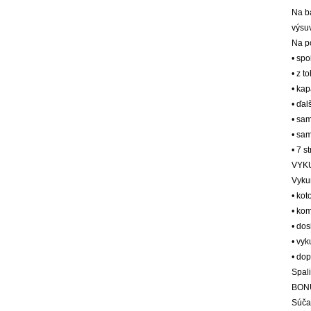
Na b
výsuv
Na p
• spo
• z t
• ka
• ďal
• sa
• sa
• 7 
VYK
Vykur
• ko
• ko
• dos
• vyk
• dop
Spal
BON
Súča