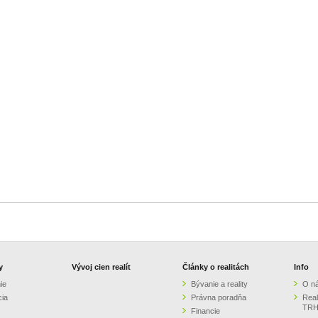
y
Vývoj cien realít
Články o realitách
Info
ie
Bývanie a reality
O n
cia
Právna poradňa
Real
TRH
Financie