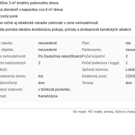
bližne 3 m³ tvrdého palivového dreva
ká dreváreň s kapacitou cca 6 m³ dreva
acovný ponk
ne ručné aj elektrické náradie zahrnuté v cene nehnuteľnosti
ita ponúka ideálnu kombináciu pokoja, prírody a dostupnosti turistických atrakcií.
 stavby:
neuvedené
Plyn:
nie
 objektu:
neuvedené
Parkovanie:
neuv
v nehnuteľnosti:
Po čiastočnej rekonštrukcii
Počet kúpeľní:
2
čet nadzemných
2
Počet balkónov / loggií:
1
laží:
Spôsob kúrenia:
Lokál
hotovenie domu:
Iný
Elektrický prúd:
220/
pivničený:
áno
Terasa:
áno
ejný vodovod:
v blízkosti pozemku
pad:
Kanalizácia
Na mape: HD reality, predaj, štýlová chal