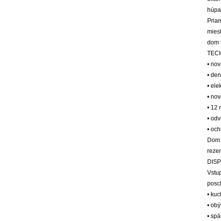
húpac
Pria
mies
dom v
TECH
• nov
• de
• el
• nov
• 12
• od
• oc
Dom 
rezer
DISP
Vstu
posch
• ku
• obý
• spá