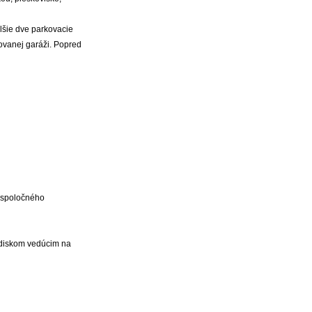
lšie dve parkovacie
ovanej garáži. Popred
o spoločného
odiskom vedúcim na