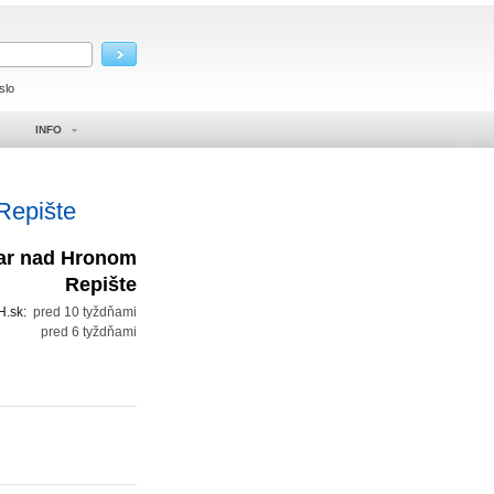
slo
INFO
 Repište
iar nad Hronom
Repište
H.sk:
pred 10 tyždňami
:
pred 6 tyždňami