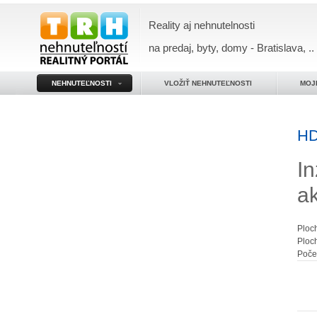
Reality aj nehnutelnosti
na predaj, byty, domy - Bratislava, ..
NEHNUTEĽNOSTI
VLOŽIŤ NEHNUTEĽNOSTI
MOJ
HD
In
a
Ploc
Ploc
Poče