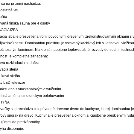
j sa na prízemí nachádza:
mostatné WC
peľňa
avaná fínska sauna pre 4 osoby
ACIA IZBA
acia izba je presvetlená tromi pôvodnými drevenými zrekonštruovanými oknami s
íjazdovú cestu. Dominantou priestoru je vstavaný kachľový krb s liatinovou vložko
ečnostným komínom. Na krb sú napojené teplovzdušné rozvody do troch miestností
tnosť je kompletne zariadená:
hová rozkladacia sedačka
vacia stena
níková skriňa
ký LED televízor
máce kino s viackanálovým ozvučením
telitná anténa s motorickým polohovaním
HYŇA
ývačky sa prechádza cez pôvodné drevené dvere do kuchyne, ktorej dominantou j
ľový sporák na drevo. Kuchyňa je presvetlená oknom aj čiastočne presklenými vst
ujúcimi do predzáhradky.
yňa disponuje: