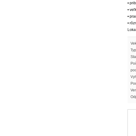
• pri
• veľ
• pr
• rôz
Lokal
Vek
Typ
Sta
Po
pod
Vy
Pod
Ver
Od