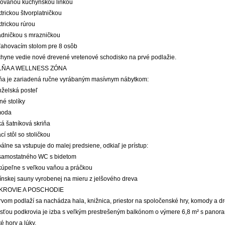
rovanou kuchynskou linkou
ktrickou štvorplatničkou
ktrickou rúrou
ladničkou s mrazničkou
zťahovacím stolom pre 8 osôb
chyne vedie nové drevené vretenové schodisko na prvé podlažie.
LŇA A WELLNESS ZÓNA
ňa je zariadená ručne vyrábaným masívnym nábytkom:
nželská posteľ
né stolíky
moda
ká šatníková skriňa
ací stôl so stoličkou
álne sa vstupuje do malej predsiene, odkiaľ je prístup:
 samostatného WC s bidetom
 kúpeľne s veľkou vaňou a práčkou
fínskej sauny vyrobenej na mieru z jelšového dreva
KROVIE A POSCHODIE
rvom podlaží sa nachádza hala, knižnica, priestor na spoločenské hry, komody a d
sťou podkrovia je izba s veľkým prestrešeným balkónom o výmere 6,8 m² s pano
té hory a lúky.