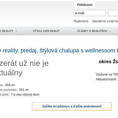
Prihlásenie
Registrácia
Zabudli ste svoje he
E REALITY
VÝVOJ CIEN REALÍT
ČLÁNKY O REALITÁCH
 reality, predaj, štýlová chalupa s wellnessom
zerát už nie je
okres Ž
ktuálny
Vložené na TR
Aktualizované
ha:
268 m
2
ha pozemku:
261 m
2
t izieb:
7 a viac-izbový dom
Zašlite mi pôdorys a ďalšie podrobnosti