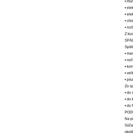
• mu
• ele
• ele
• ch
• ro
Z ku
SPÁ
Spál
• ma
• noč
• ko
• veľ
• pís
Zo sp
• do
• do
• do 
POD
Na p
Súča
okoli