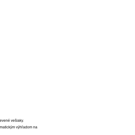
revené vešiaky.
ramatickým výhľadom na