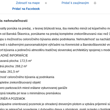
Zobraziť na mape
Pridať k zaujímavým
Pridať na Facebook
is nehnuteľnosti
ality ponúka na predaj , v tesnej blízkosti lesa, iba niekoľko minút od kúpeľného m
m od Banská Štiavnica, ponúkame na predaj kompletne zrekonštruovanú viac než
upu s možnosťou celoročného bývania alebo podnikania. Nehnuteľnosť sa nachá
tredí s nádhernými panoramatickými výhľadmi na Kremnické a Banskoštiavnické vr
rt bývania a jedinečnú atmosféru tradičnej slovenskej architektúry spojenej s mo
LADNÉ INFORMÁCIE
stavaná plocha: 172,5 m²
tná plocha: 268,2 m²
rada: 261,5 m²
žnosť celoročného bývania aj podnikania
mpletne zrekonštruovaný objekt
cero parkovacích miest vrátane vykurovanej garáže
ojná lokalita pri lese s minimálnou premávkou
ERIÉR A POZEMOK
západne orientovaný pozemok je ohradený dreveným plotom a vytvára príjemné s
iéru je rekreačné posedenie z dubového dreva s ohniskom, malé jazierko s fontánk