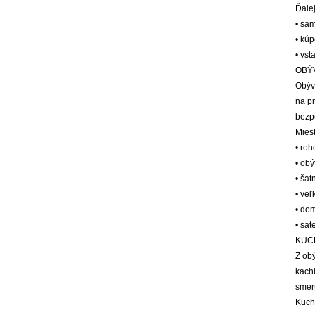
Ďale
• sa
• kú
• vst
OBÝV
Obýv
na pr
bezp
Mies
• ro
• obý
• šat
• veľ
• do
• sa
KUC
Z ob
kach
smer
Kuch