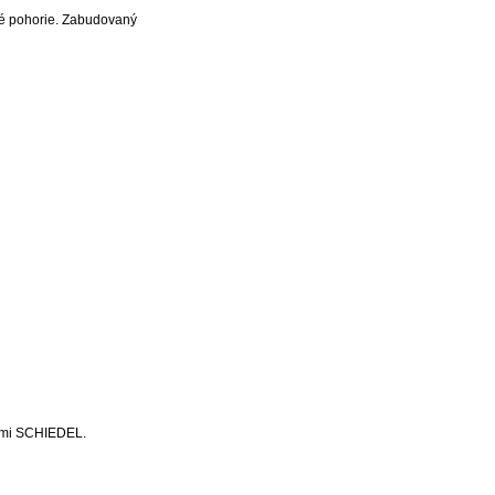
cké pohorie. Zabudovaný
ínmi SCHIEDEL.