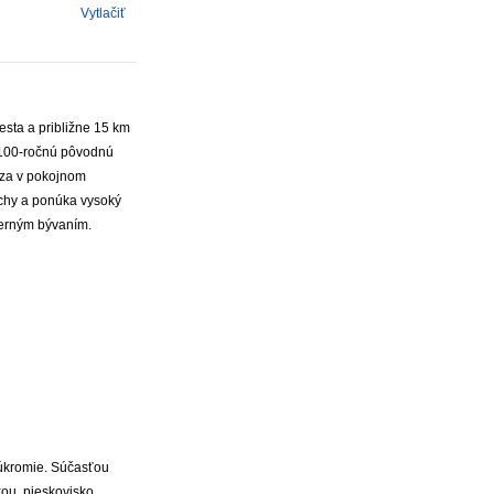
Vytlačiť
esta a približne 15 km
 100-ročnú pôvodnú
dza v pokojnom
chy a ponúka vysoký
derným bývaním.
úkromie. Súčasťou
ou, pieskovisko,