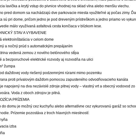
ia lavička a krytý vstup do pivnice vhodnej na sklad vína alebo menšiu viechu.
mo pred domom sa nachádzajú dve parkovacie miesta využiteľné aj počas zimy. Ďa
ta sú pri dome, pričom jedno je pod dreveným prístreškom a jedno priamo vo vykur
edie málo využívaná asfaltová cesta končiaca v blízkom lese.
NICKÝ STAV A VYBAVENIE
á elektroinštalácia v celom dome
nný a nočný prúd s automatickým prepájaním
ektrina vedená zemou z nového betónového stĺpa
é a bezporuchové elektrické rozvody aj rozvodňa na ulici
 m³ žumpa
vod dažďovej vody riešený podzemnými rúrami mimo pozemku
hrana proti prívalovým dažďom pomocou zapusteného odvodňovacieho kanála
je napojený na dva nezávislé zdroje pitnej vody – vlastný vrt a obecný vodovod z
voára. Voda z oboch zdrojov je pitná.
OZÍCIA PRÍZEMIA
p do domu je možný cez kuchyňu alebo alternatívne cez vykurovanú garáž so sch
odie. Prízemie pozostáva z troch hlavných miestností:
chyňa
vacia izba
lňa