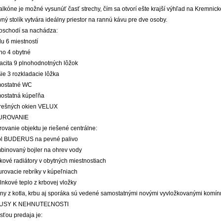
alkóne je možné vysunúť časť strechy, čím sa otvorí ešte krajší výhľad na Kremni
ný stolík vytvára ideálny priestor na rannú kávu pre dve osoby.
oschodí sa nachádza:
lu 6 miestností
oho 4 obytné
pacita 9 plnohodnotných lôžok
šie 3 rozkladacie lôžka
mostatné WC
mostatná kúpeľňa
strešných okien VELUX
UROVANIE
ovanie objektu je riešené centrálne:
tol BUDERUS na pevné palivo
mbinovaný bojler na ohrev vody
kové radiátory v obytných miestnostiach
urovacie rebríky v kúpeľniach
lnkové teplo z krbovej vložky
iny z kotla, krbu aj sporáka sú vedené samostatnými novými vyvložkovanými kom
USY K NEHNUTEĽNOSTI
sťou predaja je: