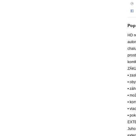
Pop
HD re
auto
chal
pros
komfo
ZÁK
• za
• oby
• záh
• mo
• ko
• via
• pok
EXT
Juho
exter