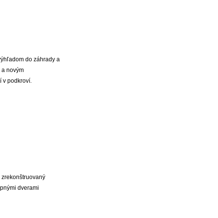
 výhľadom do záhrady a
u a novým
 v podkroví.
e zrekonštruovaný
upnými dverami