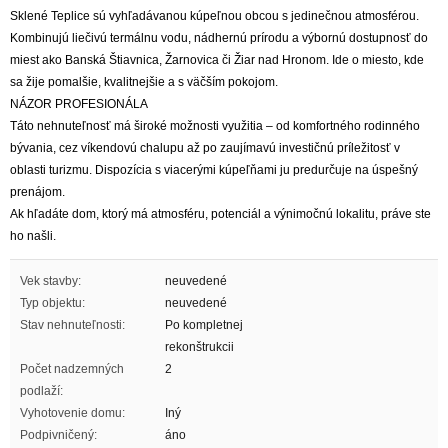
Sklené Teplice sú vyhľadávanou kúpeľnou obcou s jedinečnou atmosférou.
Kombinujú liečivú termálnu vodu, nádhernú prírodu a výbornú dostupnosť do
miest ako Banská Štiavnica, Žarnovica či Žiar nad Hronom. Ide o miesto, kde
sa žije pomalšie, kvalitnejšie a s väčším pokojom.
NÁZOR PROFESIONÁLA
Táto nehnuteľnosť má široké možnosti využitia – od komfortného rodinného
bývania, cez víkendovú chalupu až po zaujímavú investičnú príležitosť v
oblasti turizmu. Dispozícia s viacerými kúpeľňami ju predurčuje na úspešný
prenájom.
Ak hľadáte dom, ktorý má atmosféru, potenciál a výnimočnú lokalitu, práve ste
ho našli.
Vek stavby:
neuvedené
Typ objektu:
neuvedené
Stav nehnuteľnosti:
Po kompletnej
rekonštrukcii
Počet nadzemných
2
podlaží:
Vyhotovenie domu:
Iný
Podpivničený:
áno