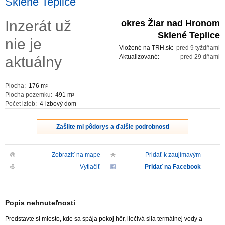
Sklené Teplice
ZVÝRAZNENIE REALITNÝCH INZERÁTOV
Inzerát už
okres Žiar nad Hronom
Sklené Teplice
nie je
REKLAMA
Vložené na TRH.sk:
pred 9 tyždňami
Aktualizované:
pred 29 dňami
aktuálny
PARTNERI
Plocha:
176 m
2
OBCHODNÉ PODMIENKY
Plocha pozemku:
491 m
2
Počet izieb:
4-izbový dom
KONTAKT
Zašlite mi pôdorys a ďalšie podrobnosti
PRIPOMIENKY
Zobraziť na mape
Pridať k zaujímavým
Vytlačiť
Pridať na Facebook
Popis nehnuteľnosti
Predstavte si miesto, kde sa spája pokoj hôr, liečivá sila termálnej vody a