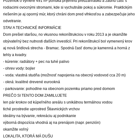
Pozemok o výmere 491 m² ponúka príjemnú predzáhradku a zadnú časť s
rodiacimi ovocnými stromami, kde si vychutnáte pokoj a súkromie. Praktickým
riešením je aj oporný múr, ktorý chráni dom pred vlhkosťou a zabezpečuje jeho
odvetranie.
STAV A TECHNICKÉ INFORMÁCIE
Dom prešiel staršou, no vkusnou rekonštrukciou v roku 2013 a je okamžite
obývateľný bez nutnosti ďalších investícií. Pri rekonštrukcií bol vymenený krov
aj nová šridlová strecha - Bramac. Spodná časť domu je kamenná a horná z
tehly a kvadry.
- kúrenie: radiátory + pec na tuhé palivo
- ohrev vody: bojler
- voda: vlastná studňa (možnosť napojenia na obecný vodovod cca 20 m)
- okná: kvalitné drevené eurookná
- parkovanie: pohodlne na obecnom pozemku priamo pred domom
PREČO SI TENTO DOM ZAMILUJETE
len pár krokov od kúpeľného areálu s unikátnou termálnou vodou
tiché prostredie uprostred Štiavnických vrchov
ideálny na bývanie, rekreáciu aj podnikanie
výborná dispozícia vhodná aj na prenájom (napr. penzión)
okamžite voľný
LOKALITA, KTORÁ MÁ DUŠU