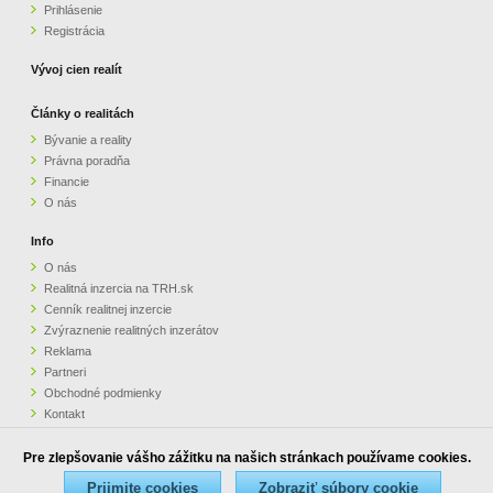
Prihlásenie
Registrácia
Vývoj cien realít
Články o realitách
Bývanie a reality
Právna poradňa
Financie
O nás
Info
O nás
Realitná inzercia na TRH.sk
Cenník realitnej inzercie
Zvýraznenie realitných inzerátov
Reklama
Partneri
Obchodné podmienky
Kontakt
Pripomienky
Pre zlepšovanie vášho zážitku na našich stránkach používame cookies.