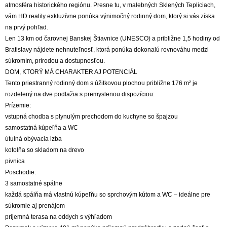
atmosféra historického regiónu. Presne tu, v malebných Sklených Tepliciach,
vám HD reality exkluzívne ponúka výnimočný rodinný dom, ktorý si vás získa
na prvý pohľad.
Len 13 km od čarovnej Banskej Štiavnice (UNESCO) a približne 1,5 hodiny od
Bratislavy nájdete nehnuteľnosť, ktorá ponúka dokonalú rovnováhu medzi
súkromím, prírodou a dostupnosťou.
DOM, KTORÝ MÁ CHARAKTER AJ POTENCIÁL
Tento priestranný rodinný dom s úžitkovou plochou približne 176 m² je
rozdelený na dve podlažia s premyslenou dispozíciou:
Prízemie:
vstupná chodba s plynulým prechodom do kuchyne so špajzou
samostatná kúpeľňa a WC
útulná obývacia izba
kotolňa so skladom na drevo
pivnica
Poschodie:
3 samostatné spálne
každá spálňa má vlastnú kúpeľňu so sprchovým kútom a WC – ideálne pre
súkromie aj prenájom
príjemná terasa na oddych s výhľadom