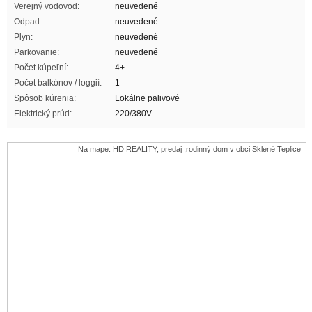
Verejný vodovod:
neuvedené
Odpad:
neuvedené
Plyn:
neuvedené
Parkovanie:
neuvedené
Počet kúpeľní:
4+
Počet balkónov / loggií:
1
Spôsob kúrenia:
Lokálne palivové
Elektrický prúd:
220/380V
Na mape: HD REALITY, predaj ,rodinný dom v obci Sklené Teplice