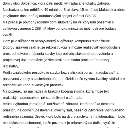
dom v obci Sološnica, ktorá patrí medzi vyhľadávané lokality Záhoria.
Nachádza sa len približne 40 minút od Bratislavy, 15 minút od Malaciek a obec
je výborne dostupná aj autobusovými spojmi v rámci IDS BK.
Na predaj je pôvodný rodinný dom situovaný na veľkorysom pozemku s
celkovou výmerou 1 288 m², ktorý ponúka množstvo možností pre budúce
využitie.
Dom je v súčasnosti neobývateľný a vyžaduje kompletnú rekonštrukciu.
Dobrou správou však je, že rekonštrukciu je možné realizovať jednoduchšie
prostredníctvom ohlásenia stavby, bez potreby stavebného povolenia a
projektovej dokumentácie (v závislosti od rozsahu prác podľa platnej
legislatívy).
Podľa znaleckého posudku je stavba bez statických porúch, nadstavateľná,
postavená z tehly a zastrešená pálenou škridlou, čo vytvára kvalitný základ pre
rekonštrukciu podľa vlastných predstáv.
Na pozemku sa nachádza aj funkčná kopaná studňa, ktorá môže byť
praktickým pomocníkom pri starostlivosti o záhradu.
Veľkou výhodou je rozľahlá, udržiavaná záhrada, ktorá ponúka dostatok
priestoru na oddych, pestovanie, ovocný sad, bazén či vytvorenie vysnívaného
rodinného zázemia. Drevo, ktoré bolo na dvore zachytené na fotografiách, bolo
medzičasom odstránené, takže pozemok je pripravený na ďalšie využitie.