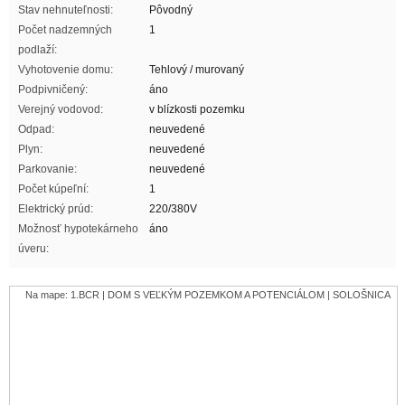
Stav nehnuteľnosti:
Pôvodný
Počet nadzemných
1
podlaží:
Vyhotovenie domu:
Tehlový / murovaný
Podpivničený:
áno
Verejný vodovod:
v blízkosti pozemku
Odpad:
neuvedené
Plyn:
neuvedené
Parkovanie:
neuvedené
Počet kúpeľní:
1
Elektrický prúd:
220/380V
Možnosť hypotekárneho
áno
úveru:
Na mape: 1.BCR | DOM S VEĽKÝM POZEMKOM A POTENCIÁLOM | SOLOŠNICA