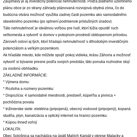
Zaujímavý je aj investičný potenciál nehnuteľnosti. Podľa platného územného
plánu obce je zo strany záhrady plánovaná rozvojová obytná zóna, čo do
budúcna otvára možnosť využitia zadnej časti pozemku ako samostatného
stavebného pozemku (po splnení podmienok príslušných úradov).
Táto nehnuteľnosť je ideálnou voľbou pre ľudí, ktorí túžia opustiť ruch
veľkomesta a vytvoriť si domov v pokojnom prostredí obklopenom prírodou.
Zároveň osloví aj tých, ktorí hľadajú nehnuteľnosť s dlhodobým investičným
potenciálom a veľkým pozemkom.
Ak hľadáte miesto, kde môžete spojiť pokoj vidieka, krásu Záhoria a možnosť
vytvoriť si bývanie presne podľa svojich predstáv, táto ponuka rozhodne stojí
za osobnú obhliadku.
ZÁKLADNÉ INFORMÁCIE:
* Výmera domu:
* Rozloha a rozmery pozemku:
* Dispozícia: 4 samostatné miestnosti, predsieň, kúpeľňa a pivnica +
pochôdzna povala
* Inžinierske siete: elektrina (pripojená), obecný vodovod (pripojený), kopaná
studňa, plyn, kanalizácia a optický internet na hranici pozemku.
* Kúpou ihneď voľný
LOKALITA:
Obec Sološnica sa nachádza na úpätí Malých Karpát v okrese Malacky a