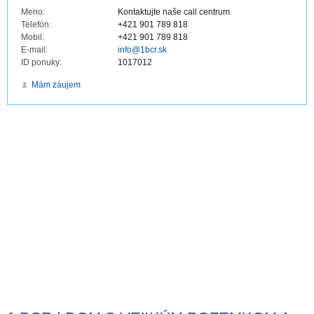
Meno:
Kontaktujte naše call centrum
Telefón:
+421 901 789 818
Mobil:
+421 901 789 818
E-mail:
info@1bcr.sk
ID ponuky:
1017012
Mám záujem