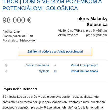
1.BCR | DOM S VEĽKÝM POZEMKOM A
POTENCIÁLOM | SOLOŠNICA
98 000
€
okres Malacky
Sološnica
Vložené na TRH.sk:
pred 5 tyždňami
Plocha:
1 m
2
Aktualizované:
pred 5 tyždňami
Plocha pozemku:
1 m
2
Počet izieb:
3-izbový dom
Zašlite mi pôdorys a ďalšie podrobnosti
Zobraziť na mape
Pridať k zaujímavým
Vytlačiť
Pridať na Facebook
Popis nehnuteľnosti
Sú miesta, kde sa po práci vraciate domov s pocitom pokoja. Miesta, kde
namiesto ruchu mesta počujete spev vtákov, vôňu záhrady a máte priestor na
život podľa vlastných predstáv. Práve takou nehnuteľnosťou je tento rodinný