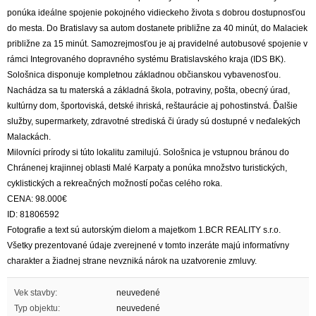
ponúka ideálne spojenie pokojného vidieckeho života s dobrou dostupnosťou
do mesta. Do Bratislavy sa autom dostanete približne za 40 minút, do Malaciek
približne za 15 minút. Samozrejmosťou je aj pravidelné autobusové spojenie v
rámci Integrovaného dopravného systému Bratislavského kraja (IDS BK).
Sološnica disponuje kompletnou základnou občianskou vybavenosťou.
Nachádza sa tu materská a základná škola, potraviny, pošta, obecný úrad,
kultúrny dom, športoviská, detské ihriská, reštaurácie aj pohostinstvá. Ďalšie
služby, supermarkety, zdravotné strediská či úrady sú dostupné v neďalekých
Malackách.
Milovníci prírody si túto lokalitu zamilujú. Sološnica je vstupnou bránou do
Chránenej krajinnej oblasti Malé Karpaty a ponúka množstvo turistických,
cyklistických a rekreačných možností počas celého roka.
CENA: 98.000€
ID: 81806592
Fotografie a text sú autorským dielom a majetkom 1.BCR REALITY s.r.o.
Všetky prezentované údaje zverejnené v tomto inzeráte majú informatívny
charakter a žiadnej strane nevzniká nárok na uzatvorenie zmluvy.
Vek stavby:
neuvedené
Typ objektu:
neuvedené