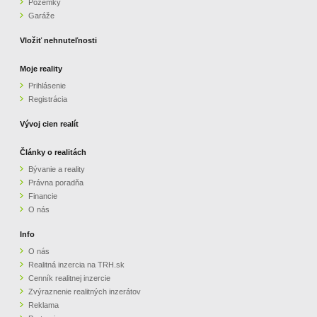
Pozemky
Garáže
Vložiť nehnuteľnosti
Moje reality
Prihlásenie
Registrácia
Vývoj cien realít
Články o realitách
Bývanie a reality
Právna poradňa
Financie
O nás
Info
O nás
Realitná inzercia na TRH.sk
Cenník realitnej inzercie
Zvýraznenie realitných inzerátov
Reklama