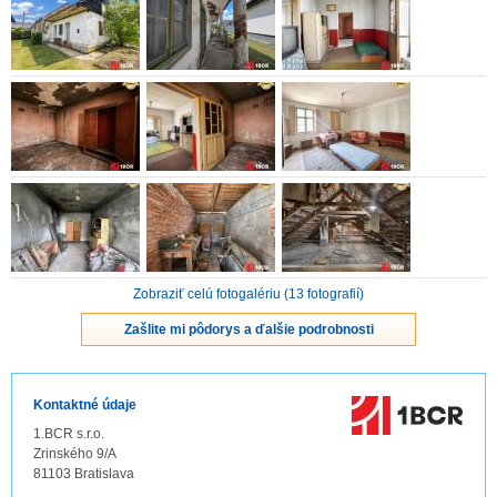
ZVÝRAZNENIE REALITNÝCH INZERÁTOV
REKLAMA
PARTNERI
OBCHODNÉ PODMIENKY
KONTAKT
Zobraziť celú fotogalériu (13 fotografií)
PRIPOMIENKY
Zašlite mi pôdorys a ďalšie podrobnosti
Kontaktné údaje
1.BCR s.r.o.
Zrinského 9/A
81103 Bratislava