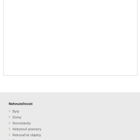
Nehnuteľnosti
Byty
Domy
Novostavby
Nebytové priestory
Rekreačné objekty