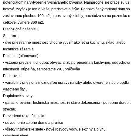
potenciálom na vytvorenie vysnívaného bývania. Najnáročnejšie práce sú už
hotové, zvyšok je len o Vašej predstave a štýle. Podpivničený rodinný dom so
zastavanou plochou 100 m2 je postavený z tehly, nachádza sa na pozemku o
celkovej výmere 860 m2.
Dispozičné riešenie :
Suterén :
• dve priestranné miestnosti vhodné využiť ako letnú kuchyňu, sklad, alebo
technické zázemie
Prízemie (plánované) :
• vstupná predsieň, chodba, obývacia izba prepojená s kuchyňou, oddychová
miestnosť, kúpeľňa, samostatné WC, práčovňa
Podkrovie :
• variabilný priestor s možnosťou úpravy na izby alebo otvorené štúdio podľa
vlastného štýlu
Doplnkové stavby :
• garáž, dreváreň, technická miestnosť (v stave dokončenia - potrebné dorobiť
strechu).
Prevedená rekonštrukcia :
• odvodnenie celého domu a pivnice
• všetky inžinierske siete - nové rozvody vody, elektriny a plynu