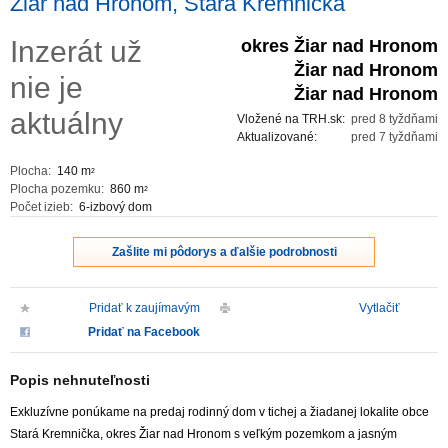
Žiar nad Hronom, Stará Kremnička
ZVÝRAZNENIE REALITNÝCH INZERÁTOV
Inzerát už
okres Žiar nad Hronom
Žiar nad Hronom
nie je
REKLAMA
Žiar nad Hronom
aktuálny
Vložené na TRH.sk:
pred 8 tyždňami
PARTNERI
Aktualizované:
pred 7 tyždňami
Plocha:
140 m
2
OBCHODNÉ PODMIENKY
Plocha pozemku:
860 m
2
Počet izieb:
6-izbový dom
KONTAKT
Zašlite mi pôdorys a ďalšie podrobnosti
PRIPOMIENKY
Pridať k zaujímavým
Vytlačiť
Pridať na Facebook
Popis nehnuteľnosti
Exkluzívne ponúkame na predaj rodinný dom v tichej a žiadanej lokalite obce
Stará Kremnička, okres Žiar nad Hronom s veľkým pozemkom a jasným