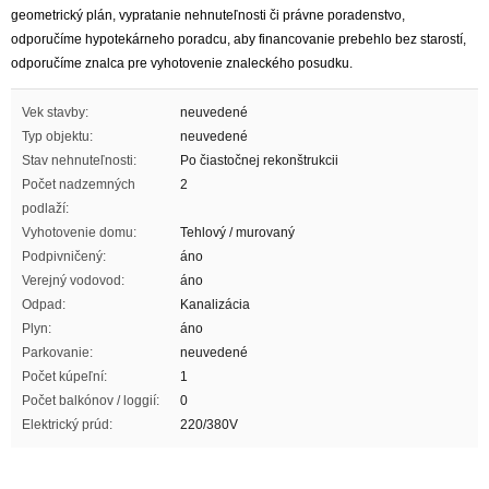
geometrický plán, vypratanie nehnuteľnosti či právne poradenstvo,
odporučíme hypotekárneho poradcu, aby financovanie prebehlo bez starostí,
odporučíme znalca pre vyhotovenie znaleckého posudku.
Vek stavby:
neuvedené
Typ objektu:
neuvedené
Stav nehnuteľnosti:
Po čiastočnej rekonštrukcii
Počet nadzemných
2
podlaží:
Vyhotovenie domu:
Tehlový / murovaný
Podpivničený:
áno
Verejný vodovod:
áno
Odpad:
Kanalizácia
Plyn:
áno
Parkovanie:
neuvedené
Počet kúpeľní:
1
Počet balkónov / loggií:
0
Elektrický prúd:
220/380V