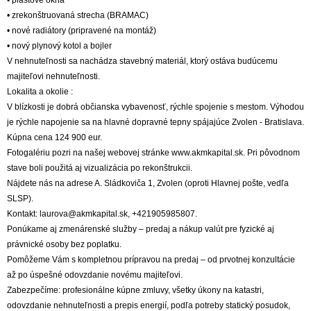
• plastové okná
• zrekonštruovaná strecha (BRAMAC)
• nové radiátory (pripravené na montáž)
• nový plynový kotol a bojler
V nehnuteľnosti sa nachádza stavebný materiál, ktorý ostáva budúcemu
majiteľovi nehnuteľnosti.
Lokalita a okolie :
V blízkosti je dobrá občianska vybavenosť, rýchle spojenie s mestom. Výhodou
je rýchle napojenie sa na hlavné dopravné tepny spájajúce Zvolen - Bratislava.
Kúpna cena 124 900 eur.
Fotogalériu pozri na našej webovej stránke www.akmkapital.sk. Pri pôvodnom
stave boli použitá aj vizualizácia po rekonštrukcii.
Nájdete nás na adrese A. Sládkoviča 1, Zvolen (oproti Hlavnej pošte, vedľa
SLSP).
Kontakt: laurova@akmkapital.sk, +421905985807.
Ponúkame aj zmenárenské služby – predaj a nákup valút pre fyzické aj
právnické osoby bez poplatku.
Pomôžeme Vám s kompletnou prípravou na predaj – od prvotnej konzultácie
až po úspešné odovzdanie novému majiteľovi.
Zabezpečíme: profesionálne kúpne zmluvy, všetky úkony na katastri,
odovzdanie nehnuteľnosti a prepis energií, podľa potreby statický posudok,