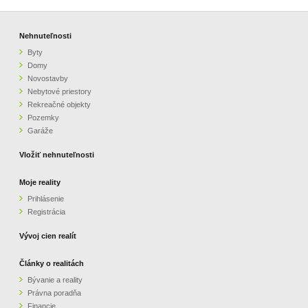
Nehnuteľnosti
Byty
Domy
Novostavby
Nebytové priestory
Rekreačné objekty
Pozemky
Garáže
Vložiť nehnuteľnosti
Moje reality
Prihlásenie
Registrácia
Vývoj cien realít
Články o realitách
Bývanie a reality
Právna poradňa
Financie