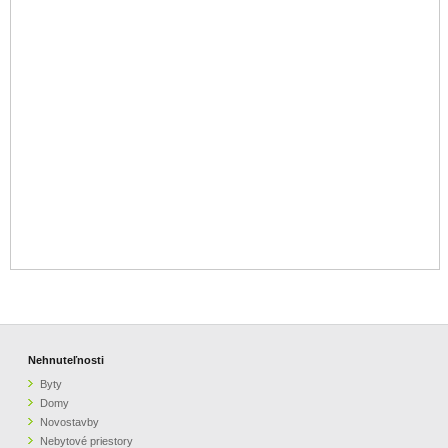
Nehnuteľnosti
Byty
Domy
Novostavby
Nebytové priestory