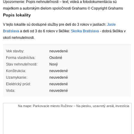
Upozornenie: Popis nehnuteľnosti – text, videá a fotodokumentácia sú
majetkom a autorským dielom spoločnosti Grahams © Copyright Grahams
Popis lokality
V tejto lokalite sú dostupné služby pre deti do 3 rokov v jasliach:
Jasle
Bratislava
a deti od 3 do 6 rokov v škôlke:
Skolka Bratislava
- dobrá škôlka v
okolí nehnutelnosti.
Vek stavby:
neuvedené
Forma vlastníctva:
Osobné
Stav nehnuteľnosti:
Nový
Konštrukcia:
neuvedené
Uzamykanie:
neuvedené
Elektrický prúd:
neuvedené
Voda:
neuvedené
Na mape: Parkovacie miesto Ružinov – Na piesku, uzavretý areál, investícia