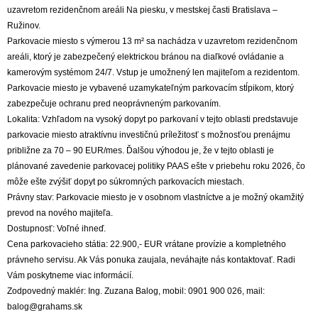
uzavretom rezidenčnom areáli Na piesku, v mestskej časti Bratislava –
Ružinov.
Parkovacie miesto s výmerou 13 m² sa nachádza v uzavretom rezidenčnom
areáli, ktorý je zabezpečený elektrickou bránou na diaľkové ovládanie a
kamerovým systémom 24/7. Vstup je umožnený len majiteľom a rezidentom.
Parkovacie miesto je vybavené uzamykateľným parkovacím stĺpikom, ktorý
zabezpečuje ochranu pred neoprávneným parkovaním.
Lokalita: Vzhľadom na vysoký dopyt po parkovaní v tejto oblasti predstavuje
parkovacie miesto atraktívnu investičnú príležitosť s možnosťou prenájmu
približne za 70 – 90 EUR/mes. Ďalšou výhodou je, že v tejto oblasti je
plánované zavedenie parkovacej politiky PAAS ešte v priebehu roku 2026, čo
môže ešte zvýšiť dopyt po súkromných parkovacích miestach.
Právny stav: Parkovacie miesto je v osobnom vlastníctve a je možný okamžitý
prevod na nového majiteľa.
Dostupnosť: Voľné ihneď.
Cena parkovacieho státia: 22.900,- EUR vrátane provízie a kompletného
právneho servisu. Ak Vás ponuka zaujala, neváhajte nás kontaktovať. Radi
Vám poskytneme viac informácií.
Zodpovedný maklér: Ing. Zuzana Balog, mobil: 0901 900 026, mail:
balog@grahams.sk