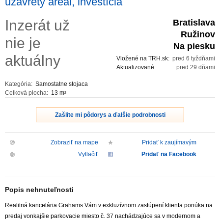
uzavretý areál, investícia
ZVÝRAZNENIE REALITNÝCH INZERÁTOV
Inzerát už
Bratislava
Ružinov
nie je
REKLAMA
Na piesku
aktuálny
Vložené na TRH.sk:
pred 6 tyždňami
PARTNERI
Aktualizované:
pred 29 dňami
Kategória:
Samostatne stojaca
OBCHODNÉ PODMIENKY
Celková plocha:
13 m
2
KONTAKT
Zašlite mi pôdorys a ďalšie podrobnosti
PRIPOMIENKY
Zobraziť na mape
Pridať k zaujímavým
Vytlačiť
Pridať na Facebook
Popis nehnuteľnosti
Realitná kancelária Grahams Vám v exkluzívnom zastúpení klienta ponúka na
predaj vonkajšie parkovacie miesto č. 37 nachádzajúce sa v modernom a