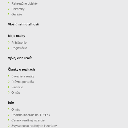
Rekreačné objekty
Pozemky
Garáže
Vložiť nehnuteľnosti
Moje reality
Prihlásenie
Registrácia
Vývoj cien realít
Články o realitách
Bývanie a reality
Právna poradňa
Financie
O nás
Info
O nás
Realitná inzercia na TRH.sk
Cenník realitnej inzercie
Zvýraznenie realitných inzerátov