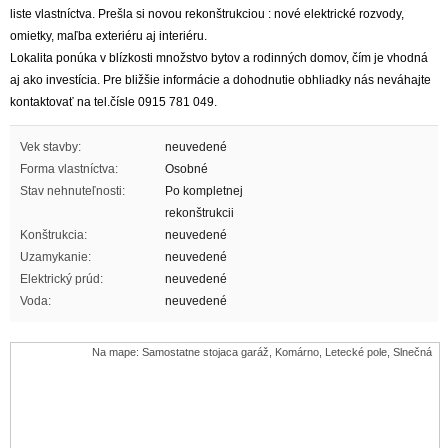
liste vlastníctva. Prešla si novou rekonštrukciou : nové elektrické rozvody,
omietky, maľba exteriéru aj interiéru.
Lokalita ponúka v blízkosti množstvo bytov a rodinných domov, čím je vhodná
aj ako investícia. Pre bližšie informácie a dohodnutie obhliadky nás neváhajte
kontaktovať na tel.čísle 0915 781 049.
Vek stavby:
neuvedené
Forma vlastníctva:
Osobné
Stav nehnuteľnosti:
Po kompletnej
rekonštrukcii
Konštrukcia:
neuvedené
Uzamykanie:
neuvedené
Elektrický prúd:
neuvedené
Voda:
neuvedené
Na mape: Samostatne stojaca garáž, Komárno, Letecké pole, Slnečná