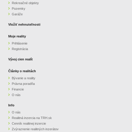
Rekreačné objekty
Pozemky
Garáže
Vložiť nehnuteľnosti
Moje reality
Prihlásenie
Registrácia
Vývoj cien realít
Články o realitách
Bývanie a reality
Právna poradňa
Financie
O nás
Info
O nás
Realitná inzercia na TRH.sk
Cenník realitnej inzercie
Zvýraznenie realitných inzerátov