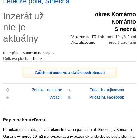
Letecké pole, Slnečná
ZVÝRAZNENIE REALITNÝCH INZERÁTOV
Inzerát už
okres Komárno
Komárno
nie je
REKLAMA
Slnečná
aktuálny
Vložené na TRH.sk:
pred 10 tyždňami
PARTNERI
Aktualizované:
pred 6 tyždňami
Kategória:
Samostatne stojaca
OBCHODNÉ PODMIENKY
Celková plocha:
19 m
2
KONTAKT
Zašlite mi pôdorys a ďalšie podrobnosti
PRIPOMIENKY
Zobraziť na mape
Pridať k zaujímavým
Vytlačiť
Pridať na Facebook
Popis nehnuteľnosti
Ponúkame na predaj novozrekonštruovanú garáž na ul. Slnečnej v Komárne.
Garáž s výmerou 19 m2 má vysporiadaný pozemok aj stavbu so súp.číslom na