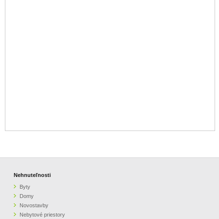
Nehnuteľnosti
Byty
Domy
Novostavby
Nebytové priestory