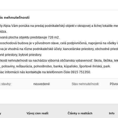
is nehnuteľnosti
ty Alpia Vám ponúka na predaj podnikateľský objekt v okrajovej a tichej lokalite m
idza.
avaná plocha objektu predstavuje 726 m2.
poschodová budova je v pôvodnom stave, celá podpivničená, napojená na všetky in
a je vhodná na rôzne podnikateľské účely: kancelárske priestory, obchodné priesto
né priestory, bytové priestory.
zkosti nehnuteľnosti sa nachádza výborná občianska vybavenosť: škola, škôlka, lek
potraviny, reštaurácia, pohostinstvo, banka, kúpalisko, športové ihriská, park.
iac informácii nás kontaktujte na telefónnom čísle 0915 751350.
 stavby:
neuvedené
Stav nehnuteľnosti:
Pôvo
y
Vývoj cien realít
Články o realitách
Info