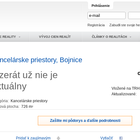
Prihlásenie
Registrácia
Zabudli ste svoje he
E REALITY
VÝVOJ CIEN REALÍT
ČLÁNKY O REALITÁCH
ncelárske priestory, Bojnice
zerát už nie je
ktuálny
Vložené na TRH
Aktualizované:
gória:
Kancelárske priestory
ková plocha:
726 m
2
Zašlite mi pôdorys a ďalšie podrobnosti
Pridať k zaujímavým
Vytlačiť