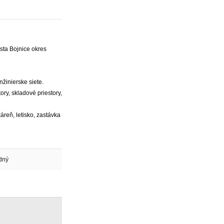
esta Bojnice okres
žinierske siete.
ry, skladové priestory,
áreň, letisko, zastávka
dný