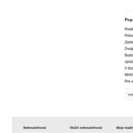
Pop
Reali
Priev
Zast
Dvoj
Budov
výrob
V blí
MHD, 
Pre v
Vek
Nehnuteľnosti
Vložiť nehnuteľnosti
Moje realit