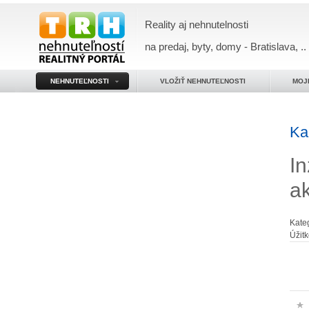
Reality aj nehnutelnosti
na predaj, byty, domy - Bratislava, ..
NEHNUTEĽNOSTI
VLOŽIŤ NEHNUTEĽNOSTI
MOJ
Ka
In
a
Kate
Úžit