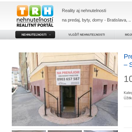
Reality aj nehnutelnosti
na predaj, byty, domy - Bratislava, ..
NEHNUTEĽNOSTI
VLOŽIŤ NEHNUTEĽNOSTI
MOJ
Pr
– 
1
Kate
Úžit