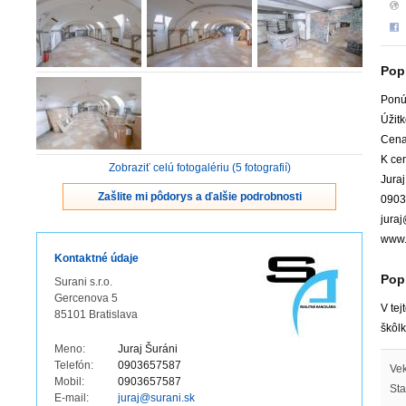
Pop
Ponú
Úžit
Cena
K ce
Zobraziť celú fotogalériu (5 fotografií)
Juraj
Zašlite mi pôdorys a ďalšie podrobnosti
0903
jura
www.
Kontaktné údaje
Popi
Surani s.r.o.
Gercenova 5
V tej
85101 Bratislava
škôl
Meno:
Juraj Šuráni
Telefón:
0903657587
Vek
Mobil:
0903657587
Sta
E-mail:
juraj@surani.sk