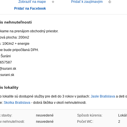
Zobraziť na mape
Pridať k zaujímavým
Pridať na Facebook
is nehnuteľnosti
kame na prenájom obchodný priestor.
ková plocha: 200m2
: 10€/m2 + energie
ne bude pripočítaná DPH.
 Šuráni
657587
j@surani.sk
surani.sk
s lokality
to lokalite sú dostupné služby pre deti do 3 rokov v jasliach:
Jasle Bratislava
a deti 
ke:
Skolka Bratislava
- dobrá škôlka v okolí nehnutelnosti.
 stavby:
neuvedené
Spôsob kúrenia:
Lokál
v nehnuteľnosti:
neuvedené
Počet WC:
2