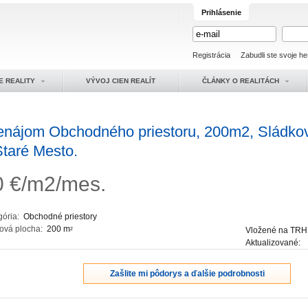
Prihlásenie
Registrácia
Zabudli ste svoje he
E REALITY
VÝVOJ CIEN REALÍT
ČLÁNKY O REALITÁCH
enájom Obchodného priestoru, 200m2, Sládkov
Staré Mesto.
0
€/m2/mes.
gória:
Obchodné priestory
ková plocha:
200 m
Vložené na TRH
2
Aktualizované:
Zašlite mi pôdorys a ďalšie podrobnosti