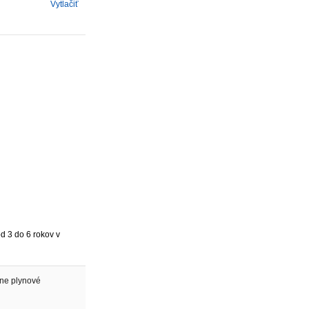
Vytlačiť
od 3 do 6 rokov v
ne plynové