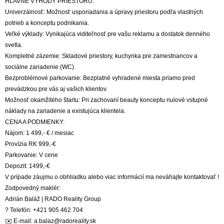
HLAVNÉ VÝHODY PRIESTORU:
Univerzálnosť: Možnosť usporiadania a úpravy priestoru podľa vlastných
potrieb a konceptu podnikania.
Veľké výklady: Vynikajúca viditeľnosť pre vašu reklamu a dostatok denného
svetla.
Kompletné zázemie: Skladové priestory, kuchynka pre zamestnancov a
sociálne zariadenie (WC).
Bezproblémové parkovanie: Bezplatné vyhradené miesta priamo pred
prevádzkou pre vás aj vašich klientov.
Možnosť okamžitého štartu: Pri zachovaní beauty konceptu nulové vstupné
náklady na zariadenie a existujúca klientela.
CENA A PODMIENKY:
Nájom: 1 499,- € / mesiac
Provízia RK 999,-€
Parkovanie: V cene
Depozit: 1499,-€
V prípade záujmu o obhliadku alebo viac informácií ma neváhajte kontaktovať !
Zodpovedný maklér:
Adrián Baláž | RADO Reality Group
? Telefón: +421 905 462 704
✉️ E-mail: a.balaz@radoreality.sk