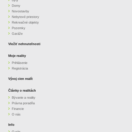
Byty
Domy
Novostavby
Nebytové priestory
Rekreačné objekty
Pozemky
Garáže
Vložiť nehnuteľnosti
Moje reality
Prihlásenie
Registrácia
Vývoj cien realít
Články o realitách
Bývanie a reality
Právna poradňa
Financie
O nás
Info
O nás