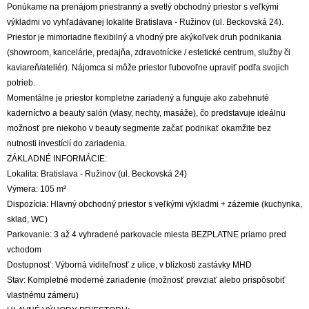
Ponúkame na prenájom priestranný a svetlý obchodný priestor s veľkými
výkladmi vo vyhľadávanej lokalite Bratislava - Ružinov (ul. Beckovská 24).
Priestor je mimoriadne flexibilný a vhodný pre akýkoľvek druh podnikania
(showroom, kancelárie, predajňa, zdravotnícke / estetické centrum, služby či
kaviareň/ateliér). Nájomca si môže priestor ľubovoľne upraviť podľa svojich
potrieb.
Momentálne je priestor kompletne zariadený a funguje ako zabehnuté
kaderníctvo a beauty salón (vlasy, nechty, masáže), čo predstavuje ideálnu
možnosť pre niekoho v beauty segmente začať podnikať okamžite bez
nutnosti investícií do zariadenia.
ZÁKLADNÉ INFORMÁCIE:
Lokalita: Bratislava - Ružinov (ul. Beckovská 24)
Výmera: 105 m²
Dispozícia: Hlavný obchodný priestor s veľkými výkladmi + zázemie (kuchynka,
sklad, WC)
Parkovanie: 3 až 4 vyhradené parkovacie miesta BEZPLATNE priamo pred
vchodom
Dostupnosť: Výborná viditeľnosť z ulice, v blízkosti zastávky MHD
Stav: Kompletné moderné zariadenie (možnosť prevziať alebo prispôsobiť
vlastnému zámeru)