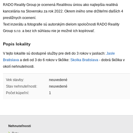
RADO Reality Group je ocenená Realitnou úniou ako najlepšia realitná
kancelária na Slovensku za rok 2022. Okrem iného sme držiteľmi ďalších 4
prestížnych ocenení.
Text inzerátu a fotografie sú autorským dielom spoločnosti RADO Reality
Group s.r.o. a bez ich súhlasu nie je možné ich kopírovať.
Popis lokality
V tejto lokalite sú dostupné služby pre deti do 3 rokov v jasliach:
Jasle
Bratislava
a deti od 3 do 6 rokov v škôlke:
Skolka Bratislava
- dobrá škôlka v
okolí nehnutelnosti.
Vek stavby:
neuvedené
Stav nehnuteľnosti:
neuvedené
Počet kúpeľní:
1
Nehnuteľnosti