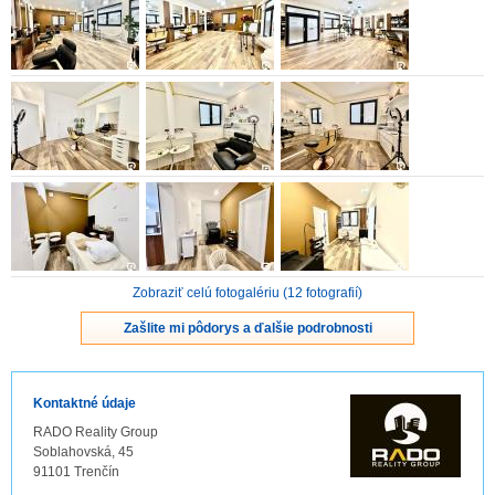
ZVÝRAZNENIE REALITNÝCH INZERÁTOV
REKLAMA
PARTNERI
OBCHODNÉ PODMIENKY
KONTAKT
Zobraziť celú fotogalériu (12 fotografií)
PRIPOMIENKY
Zašlite mi pôdorys a ďalšie podrobnosti
Kontaktné údaje
RADO Reality Group
Soblahovská, 45
91101 Trenčín