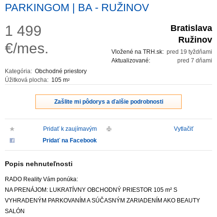
PARKINGOM | BA - RUŽINOV
1 499
Bratislava
Ružinov
€/mes.
Vložené na TRH.sk:
pred 19 tyždňami
Aktualizované:
pred 7 dňami
Kategória:
Obchodné priestory
Úžitková plocha:
105 m
2
Zašlite mi pôdorys a ďalšie podrobnosti
Pridať k zaujímavým
Vytlačiť
Pridať na Facebook
Popis nehnuteľnosti
RADO Reality Vám ponúka:
NA PRENÁJOM: LUKRATÍVNY OBCHODNÝ PRIESTOR 105 m² S
VYHRADENÝM PARKOVANÍM A SÚČASNÝM ZARIADENÍM AKO BEAUTY
SALÓN