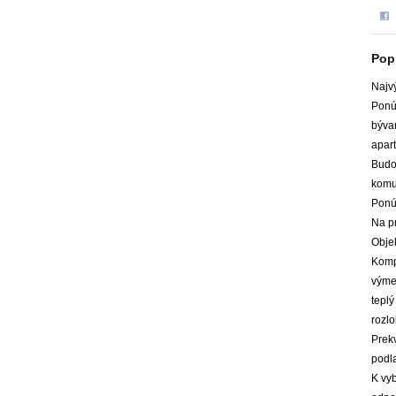
Pop
Najvý
Ponú
býva
apar
Budo
komu
Ponú
Na p
Obje
Kompl
výme
teplý
rozl
Prek
podla
K vyb