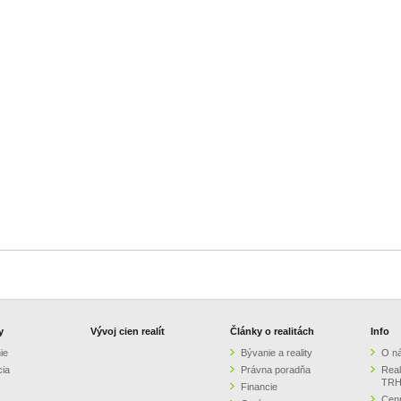
y
Vývoj cien realít
Články o realitách
Info
ie
Bývanie a reality
O n
cia
Právna poradňa
Real
TRH
Financie
Cenn