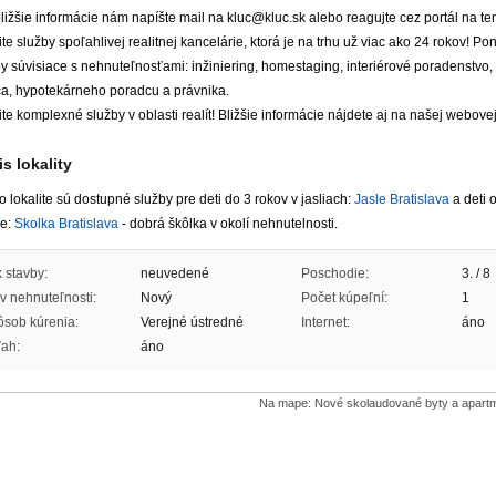
ližšie informácie nám napíšte mail na kluc@kluc.sk alebo reagujte cez portál na ten
te služby spoľahlivej realitnej kancelárie, ktorá je na trhu už viac ako 24 rokov! P
y súvisiace s nehnuteľnosťami: inžiniering, homestaging, interiérové poradenstvo, 
ca, hypotekárneho poradcu a právnika.
te komplexné služby v oblasti realít! Bližšie informácie nájdete aj na našej webovej
s lokality
to lokalite sú dostupné služby pre deti do 3 rokov v jasliach:
Jasle Bratislava
a deti 
ke:
Skolka Bratislava
- dobrá škôlka v okolí nehnutelnosti.
 stavby:
neuvedené
Poschodie:
3. / 8
v nehnuteľnosti:
Nový
Počet kúpeľní:
1
sob kúrenia:
Verejné ústredné
Internet:
áno
ah:
áno
Na mape: Nové skolaudované byty a apartm