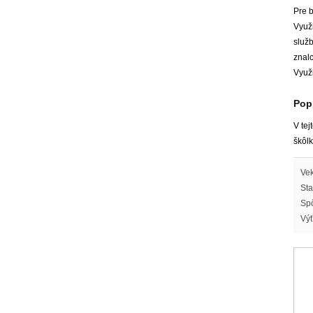
Pre b
Využi
služb
znal
Využi
Popi
V tej
škôl
Vek
Sta
Spô
Výť