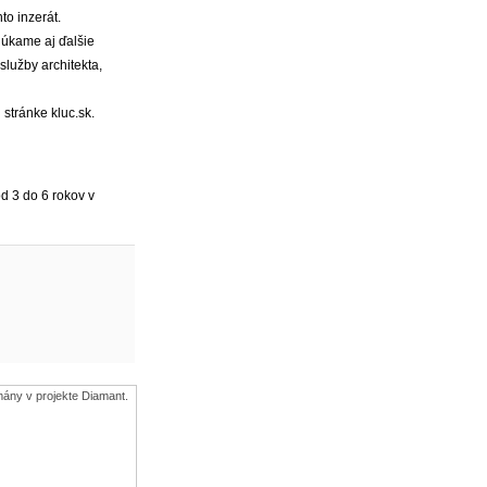
to inzerát.
onúkame aj ďalšie
služby architekta,
 stránke kluc.sk.
od 3 do 6 rokov v
ány v projekte Diamant.