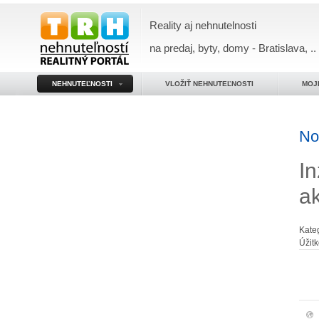
Reality aj nehnutelnosti
na predaj, byty, domy - Bratislava, ..
NEHNUTEĽNOSTI
VLOŽIŤ NEHNUTEĽNOSTI
MOJ
No
In
a
Kate
Úžit