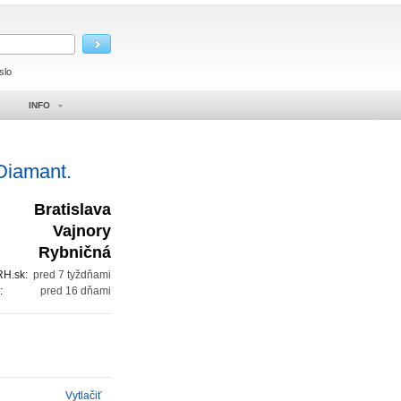
slo
INFO
Diamant.
Bratislava
Vajnory
Rybničná
RH.sk:
pred 7 tyždňami
é:
pred 16 dňami
Vytlačiť