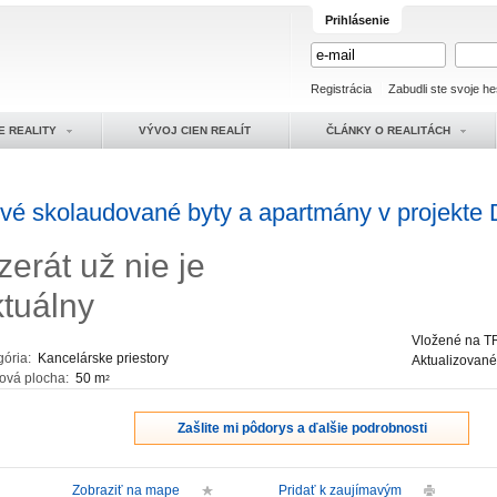
Prihlásenie
Registrácia
Zabudli ste svoje he
E REALITY
VÝVOJ CIEN REALÍT
ČLÁNKY O REALITÁCH
vé skolaudované byty a apartmány v projekte 
zerát už nie je
ktuálny
Vložené na T
gória:
Kancelárske priestory
Aktualizovan
ková plocha:
50 m
2
Zašlite mi pôdorys a ďalšie podrobnosti
Zobraziť na mape
Pridať k zaujímavým