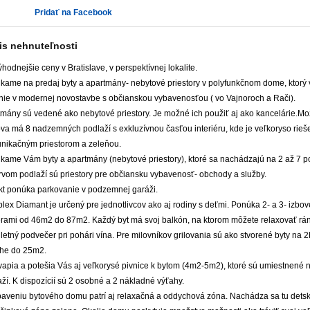
Pridať na Facebook
is nehnuteľnosti
hodnejšie ceny v Bratislave, v perspektívnej lokalite.
kame na predaj byty a apartmány- nebytové priestory v polyfunkčnom dome, ktorý 
nie v modernej novostavbe s občianskou vybavenosťou ( vo Vajnoroch a Rači).
tmány sú vedené ako nebytové priestory. Je možné ich použiť aj ako kancelárie.
va má 8 nadzemných podlaží s exkluzívnou časťou interiéru, kde je veľkoryso rieš
nikačným priestorom a zeleňou.
kame Vám byty a apartmány (nebytové priestory), ktoré sa nachádzajú na 2 až 7 po
rvom podlaží sú priestory pre občiansku vybavenosť- obchody a služby.
kt ponúka parkovanie v podzemnej garáži.
ex Diamant je určený pre jednotlivcov ako aj rodiny s deťmi. Ponúka 2- a 3- izbov
rami od 46m2 do 87m2. Každý byt má svoj balkón, na ktorom môžete relaxovať ráno
 letný podvečer pri pohári vína. Pre milovníkov grilovania sú ako stvorené byty na 
ohe do 25m2.
vapia a potešia Vás aj veľkorysé pivnice k bytom (4m2-5m2), ktoré sú umiestnené
ží. K dispozícií sú 2 osobné a 2 nákladné výťahy.
aveniu bytového domu patrí aj relaxačná a oddychová zóna. Nachádza sa tu detské 