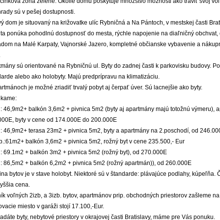
činková zóna zelene. Okolie domu poskytuje množstvo možnosti ako tráviť svoj voľ
rady sú v pešej dostupnosti.
ý dom je situovaný na križovatke ulíc Rybničná a Na Pántoch, v mestskej časti Bra
ita ponúka pohodlnú dostupnosť do mesta, rýchle napojenie na diaľničný obchvat, 
adom na Malé Karpaty, Vajnorské Jazero, kompletné občianske vybavenie a nákupn
.
tmány sú orientované na Rybničnú ul. Byty do zadnej časti k parkovisku budovy. P
arde alebo ako holobyty. Majú predprípravu na klimatizáciu.
rtmánoch je možné zriadiť trvalý pobyt aj čerpať úver. Sú lacnejšie ako byty.
kame:
. : 46,9m2+ balkón 3,6m2 + pivnica 5m2 (byty aj apartmány majú totožnú výmeru), 
000E, byty v cene od 174.000E do 200.000E
. : 46,9m2+ terasa 23m2 + pivnica 5m2, byty a apartmány na 2.poschodí, od 246.0
zb.:61m2+ balkón 3,6m2 + pivnica 5m2, rožný byt v cene 235.500,- Eur
 : 69.1m2 + balkón 3m2 + pivnica 5m2 (rožný byt), od 270.000E
. : 86,5m2 + balkón 6,2m2 + pivnica 5m2 (rožný apartmán)), od 260.000E
na bytov je v stave holobyt. Niektoré sú v štandarde: plávajúce podlahy, kúpeľňa.
yššia cena.
k voľných 2izb, a 3izb. bytov, apartmánov prip. obchodných priestorov zašleme na
vacie miesto v garáži stojí 17.100,-Eur.
adáte byty, nebytové priestory v okrajovej časti Bratislavy, máme pre Vás ponuku.