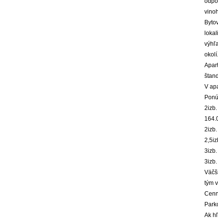
odpo
vinoh
Bytov
lokal
výhľ
okolí
Apar
štand
V apa
Ponú
2izb
164.
2izb
2,5i
3izb.
3izb
Väčši
tým v
Cenní
Parko
Ak hľ