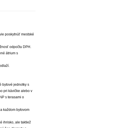
vie poskytnúť mestské
Možnosť odpočtu DPH.
ené átrium s
dlaží.
é bytové jednotky s
 pri kávičke alebo v
2NP s terasami o
 na každom bytovom
ihrisko, ale taktiež