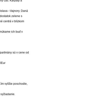
ný čas. Karpaty a
tislava –Vajnory. Daná
dostatok zelene s
é centrá v blízkom
onúkame ich buď v
apartmány sú v cene od
00Eur
 Čím vyššie poschodie,
 vyžiadanie.