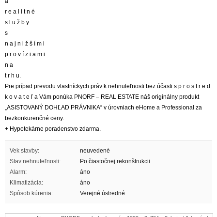
a
r e a l i t n é
s l u ž b y
s
n a j n i ž š í m i
p r o v í z i a m i
n a
t r h u.
Pre prípad prevodu vlastníckych práv k nehnuteľnosti bez účasti s p r o s t r e d
k o v a t e ľ a Vám ponúka PNORF – REAL ESTATE náš originálny produkt
„ASISTOVANÝ DOHĽAD PRÁVNIKA“ v úrovniach eHome a Professional za
bezkonkurenčné ceny.
+ Hypotekárne poradenstvo zdarma.
Vek stavby:
neuvedené
Stav nehnuteľnosti:
Po čiastočnej rekonštrukcii
Alarm:
áno
Klimatizácia:
áno
Spôsob kúrenia:
Verejné ústredné