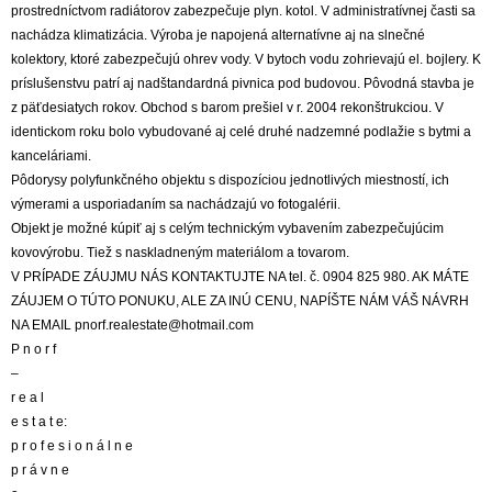
prostredníctvom radiátorov zabezpečuje plyn. kotol. V administratívnej časti sa
nachádza klimatizácia. Výroba je napojená alternatívne aj na slnečné
kolektory, ktoré zabezpečujú ohrev vody. V bytoch vodu zohrievajú el. bojlery. K
príslušenstvu patrí aj nadštandardná pivnica pod budovou. Pôvodná stavba je
z päťdesiatych rokov. Obchod s barom prešiel v r. 2004 rekonštrukciou. V
identickom roku bolo vybudované aj celé druhé nadzemné podlažie s bytmi a
kanceláriami.
Pôdorysy polyfunkčného objektu s dispozíciou jednotlivých miestností, ich
výmerami a usporiadaním sa nachádzajú vo fotogalérii.
Objekt je možné kúpiť aj s celým technickým vybavením zabezpečujúcim
kovovýrobu. Tiež s naskladneným materiálom a tovarom.
V PRÍPADE ZÁUJMU NÁS KONTAKTUJTE NA tel. č. 0904 825 980. AK MÁTE
ZÁUJEM O TÚTO PONUKU, ALE ZA INÚ CENU, NAPÍŠTE NÁM VÁŠ NÁVRH
NA EMAIL pnorf.realestate@hotmail.com
P n o r f
–
r e a l
e s t a t e:
p r o f e s i o n á l n e
p r á v n e