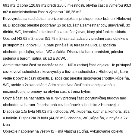
691 m2, z čoho 126,89 m2 predstavujú miestnosti, obytná časť s výmerou 93,3
m2 a administratívna časť s výmerou 108,26 m2.
Kovovýroba sa nachádza na prízemí objektu s prístupom cez bránu z Hlohovej
ul. Dispozícia: priestor podbrány, 2x sklad, šatňa zamestnancov, umyváreň, 3x
dielňa, WC, technická miestnosť a zastrešený dvor, ktorý plní funkciu skladu.
Obchod (42,62 m2) a bar (51,79 m2) sa nachádzajú v prednej časti objektu s
prístupom z Hlohovej ul. K baru prináleží aj terasa na ulici. Dispozícia
obchodu: predajňa, sklad, WC a šatňa. Dispozícia baru: predsieň, priestor
sedenia s barom, šatňa, sklad a 3x WC.
Administratívna časť sa nachádza na II. NP v zadnej časti objektu. Je prístupná
cez kovové schodisko z kovovýroby a tiež cez schodisko z Hlohovej ul., ktoré
vedie k obytnej časti objektu. Dispozícia: priestor spojovacej chodby, kúpeľňa,
WC, archív a 2x kancelárie. Administratívna časť bola koncipovaná s
možnosťou jej premeny na obytnú časť s troma bytmi.
Obytná časť sa nachádza na II. NP v prednej časti polyfunkčnej budovy nad
obchodom a barom. Je prístupná cez betónové schodisko z Hlohovej ul.
Dispozícia 1,5i bytu (49,02 m2): chodba, WC, kúpeľňa, kuchyňa, komora, izba
a balkón. Dispozícia 2i bytu (44,28 m2): chodba, WC, kúpeľňa, kuchyňa a 2x
izba.
Objekt je napojený na všetky IS + má vlastnú studňu. Vykurovanie objektu