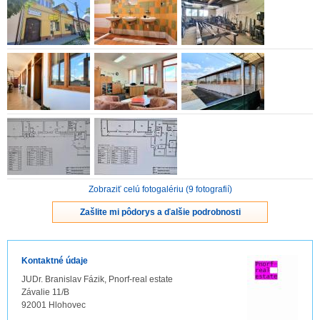
ZVÝRAZNENIE REALITNÝCH INZERÁTOV
REKLAMA
PARTNERI
OBCHODNÉ PODMIENKY
KONTAKT
Zobraziť celú fotogalériu (9 fotografií)
PRIPOMIENKY
Zašlite mi pôdorys a ďalšie podrobnosti
Kontaktné údaje
JUDr. Branislav Fázik, Pnorf-real estate
Závalie 11/B
92001 Hlohovec