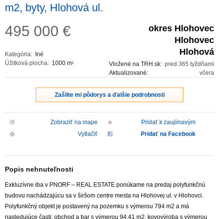
m2, byty, Hlohová ul.
495 000
€
okres Hlohovec
Hlohovec
Hlohová
Kategória:
Iné
Úžitková plocha:
1000 m
Vložené na TRH.sk:
pred 365 tyždňami
2
Aktualizované:
včera
Zašlite mi pôdorys a ďalšie podrobnosti
Zobraziť na mape
Pridať k zaujímavým
Vytlačiť
Pridať na Facebook
Popis nehnuteľnosti
Exkluzívne iba v PNORF – REAL ESTATE ponúkame na predaj polyfunkčnú
budovu nachádzajúcu sa v širšom centre mesta na Hlohovej ul. v Hlohovci.
Polyfunkčný objekt je postavený na pozemku s výmerou 794 m2 a má
nasledujúce časti: obchod a bar s výmerou 94,41 m2, kovovýroba s výmerou