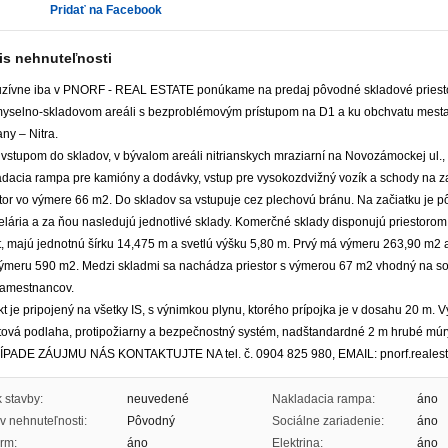
Pridať na Facebook
is nehnuteľnosti
uzívne iba v PNORF - REAL ESTATE ponúkame na predaj pôvodné skladové priest
myselno-skladovom areáli s bezproblémovým prístupom na D1 a ku obchvatu mesta 
ny – Nitra.
 vstupom do skladov, v bývalom areáli nitrianskych mraziarní na Novozámockej ul.
adacia rampa pre kamióny a dodávky, vstup pre vysokozdvižný vozík a schody na 
tor vo výmere 66 m2. Do skladov sa vstupuje cez plechovú bránu. Na začiatku je p
lária a za ňou nasledujú jednotlivé sklady. Komerčné sklady disponujú priestorom
, majú jednotnú šírku 14,475 m a svetlú výšku 5,80 m. Prvý má výmeru 263,90 m2 a
ýmeru 590 m2. Medzi skladmi sa nachádza priestor s výmerou 67 m2 vhodný na soci
zamestnancov.
t je pripojený na všetky IS, s výnimkou plynu, ktorého prípojka je v dosahu 20 m.
ltová podlaha, protipožiarny a bezpečnostný systém, nadštandardné 2 m hrubé múry
ÍPADE ZÁUJMU NÁS KONTAKTUJTE NA tel. č. 0904 825 980, EMAIL: pnorf.reales
 stavby:
neuvedené
Nakladacia rampa:
áno
v nehnuteľnosti:
Pôvodný
Sociálne zariadenie:
áno
rm:
áno
Elektrina:
áno