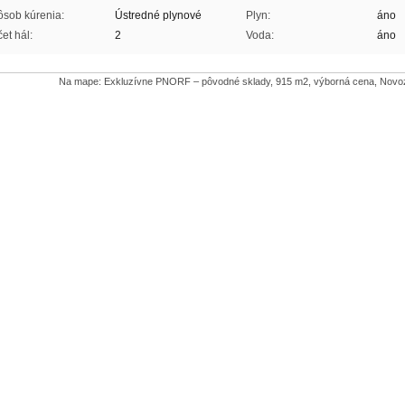
sob kúrenia:
Ústredné plynové
Plyn:
áno
et hál:
2
Voda:
áno
Na mape: Exkluzívne PNORF – pôvodné sklady, 915 m2, výborná cena, Novoz