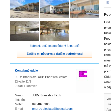
Pop
Exkl
prie
Krška
Pred
nakl
Zobraziť celú fotogalériu (6 fotografií)
pries
Zašlite mi pôdorys a ďalšie podrobnosti
kance
miest
má v
Kontaktné údaje
pre 
Objek
JUDr. Branislav Fázik, Pnorf-real estate
Závalie 11/B
asfa
92001 Hlohovec
V PR
Meno:
JUDr. Branislav Fázik
Vek
Telefón:
Mobil:
0904825980
Sta
E-mail:
pnorf.realestate@hotmail.com
Ala