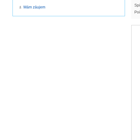
Spô
Mám záujem
Poč