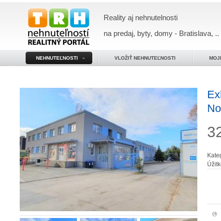
Reality aj nehnutelnosti
na predaj, byty, domy - Bratislava, ..
NEHNUTEĽNOSTI
VLOŽIŤ NEHNUTEĽNOSTI
MOJ
Ex
No
3
Kate
Úžit