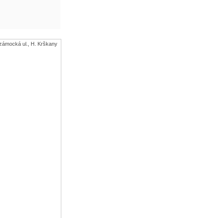
ámocká ul., H. Krškany