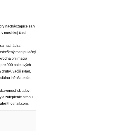
ory nachádzajúce sa v
v mestskej časti
, sa nachádza
zastrešený manipulačný
ôvodná prijímacia
 pre 900 paletových
 druhý, väčší sklad,
álnu infraštruktúru
 Vybavenosť skladov:
 a zateplenie stropu.
tate@hotmail.com.