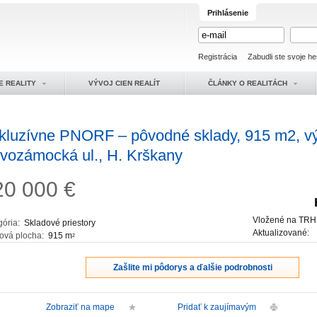
Prihlásenie
Registrácia
Zabudli ste svoje he
E REALITY
VÝVOJ CIEN REALÍT
ČLÁNKY O REALITÁCH
kluzívne PNORF – pôvodné sklady, 915 m2, v
vozámocká ul., H. Krškany
20 000
€
Vložené na TRH
gória:
Skladové priestory
Aktualizované:
ková plocha:
915 m
2
Zašlite mi pôdorys a ďalšie podrobnosti
Zobraziť na mape
Pridať k zaujímavým