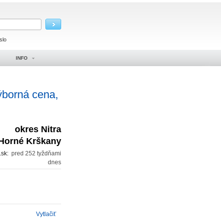
slo
INFO
ýborná cena,
okres Nitra
Horné Krškany
.sk:
pred 252 tyždňami
dnes
Vytlačiť