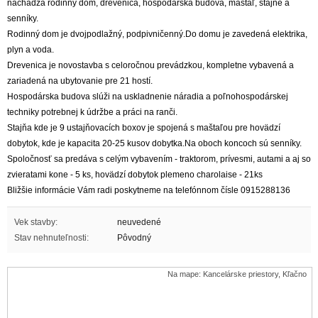
nachádza rodinný dom, drevenica, hospodárska budova, maštaľ, stajne a
senníky.
Rodinný dom je dvojpodlažný, podpivničenný.Do domu je zavedená elektrika,
plyn a voda.
Drevenica je novostavba s celoročnou prevádzkou, kompletne vybavená a
zariadená na ubytovanie pre 21 hostí.
Hospodárska budova slúži na uskladnenie náradia a poľnohospodárskej
techniky potrebnej k údržbe a práci na ranči.
Stajňa kde je 9 ustajňovacích boxov je spojená s maštaľou pre hovädzí
dobytok, kde je kapacita 20-25 kusov dobytka.Na oboch koncoch sú senníky.
Spoločnosť sa predáva s celým vybavením - traktorom, prívesmi, autami a aj so
zvieratami kone - 5 ks, hovädzí dobytok plemeno charolaise - 21ks
Bližšie informácie Vám radi poskytneme na telefónnom čísle 0915288136
Vek stavby:
neuvedené
Stav nehnuteľnosti:
Pôvodný
Na mape: Kancelárske priestory, Kľačno