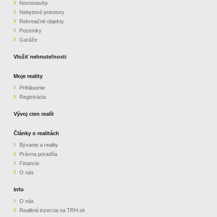
Novostavby
Nebytové priestory
Rekreačné objekty
Pozemky
Garáže
Vložiť nehnuteľnosti
Moje reality
Prihlásenie
Registrácia
Vývoj cien realít
Články o realitách
Bývanie a reality
Právna poradňa
Financie
O nás
Info
O nás
Realitná inzercia na TRH.sk