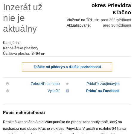
Inzerát už
okres Prievidza
ZVÝRAZNENIE REALITNÝCH INZERÁTOV
Kľačno
nie je
Vložené na TRH.sk:
pred 393 tyždňami
REKLAMA
Aktualizované:
pred 36 tyždňami
aktuálny
PARTNERI
Kategória:
Kancelárske priestory
Úžitková plocha:
8494 m
2
OBCHODNÉ PODMIENKY
Zašlite mi pôdorys a ďalšie podrobnosti
KONTAKT
Zobraziť na mape
Pridať k zaujímavým
PRIPOMIENKY
Vytlačiť
Pridať na Facebook
Popis nehnuteľnosti
Realitná kancelária Alpia Vám ponúka na predaj zabehnutý ranč, ktorý sa
nachádza nad obcou Kľačno v okrese Prievidza. V areáli o rozlohe 84 ha sa