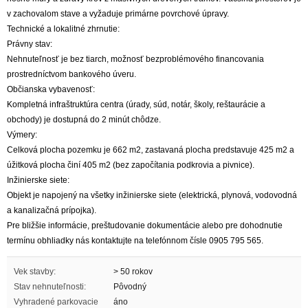
v zachovalom stave a vyžaduje primárne povrchové úpravy.
Technické a lokalitné zhrnutie:
Právny stav:
Nehnuteľnosť je bez tiarch, možnosť bezproblémového financovania
prostredníctvom bankového úveru.
Občianska vybavenosť:
Kompletná infraštruktúra centra (úrady, súd, notár, školy, reštaurácie a
obchody) je dostupná do 2 minút chôdze.
Výmery:
Celková plocha pozemku je 662 m2, zastavaná plocha predstavuje 425 m2 a
úžitková plocha činí 405 m2 (bez započítania podkrovia a pivnice).
Inžinierske siete:
Objekt je napojený na všetky inžinierske siete (elektrická, plynová, vodovodná
a kanalizačná prípojka).
Pre bližšie informácie, preštudovanie dokumentácie alebo pre dohodnutie
termínu obhliadky nás kontaktujte na telefónnom čísle 0905 795 565.
Vek stavby:
> 50 rokov
Stav nehnuteľnosti:
Pôvodný
Vyhradené parkovacie
áno