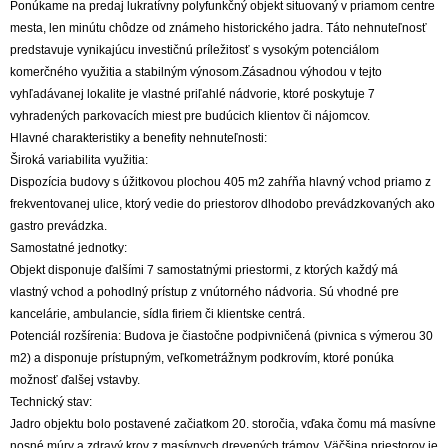
Ponúkame na predaj lukratívny polyfunkčný objekt situovaný v priamom centre
mesta, len minútu chôdze od známeho historického jadra. Táto nehnuteľnosť
predstavuje vynikajúcu investičnú príležitosť s vysokým potenciálom
komerčného využitia a stabilným výnosom.Zásadnou výhodou v tejto
vyhľadávanej lokalite je vlastné priľahlé nádvorie, ktoré poskytuje 7
vyhradených parkovacích miest pre budúcich klientov či nájomcov.
Hlavné charakteristiky a benefity nehnuteľnosti:
Široká variabilita využitia:
Dispozícia budovy s úžitkovou plochou 405 m2 zahŕňa hlavný vchod priamo z
frekventovanej ulice, ktorý vedie do priestorov dlhodobo prevádzkovaných ako
gastro prevádzka.
Samostatné jednotky:
Objekt disponuje ďalšími 7 samostatnými priestormi, z ktorých každý má
vlastný vchod a pohodlný prístup z vnútorného nádvoria. Sú vhodné pre
kancelárie, ambulancie, sídla firiem či klientske centrá.
Potenciál rozšírenia: Budova je čiastočne podpivničená (pivnica s výmerou 30
m2) a disponuje prístupným, veľkometrážnym podkrovím, ktoré ponúka
možnosť ďalšej vstavby.
Technický stav:
Jadro objektu bolo postavené začiatkom 20. storočia, vďaka čomu má masívne
nosné múry a zdravý krov z masívnych drevených trámov. Väčšina priestorov je