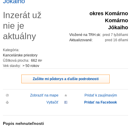
Jókaiho
ZVÝRAZNENIE REALITNÝCH INZERÁTOV
Inzerát už
okres Komárno
Komárno
nie je
REKLAMA
Jókaiho
aktuálny
Vložené na TRH.sk:
pred 7 tyždňami
PARTNERI
Aktualizované:
pred 16 dňami
Kategória:
OBCHODNÉ PODMIENKY
Kancelárske priestory
Úžitková plocha:
662 m
2
Vek stavby:
> 50 rokov
KONTAKT
Zašlite mi pôdorys a ďalšie podrobnosti
PRIPOMIENKY
Zobraziť na mape
Pridať k zaujímavým
Vytlačiť
Pridať na Facebook
Popis nehnuteľnosti