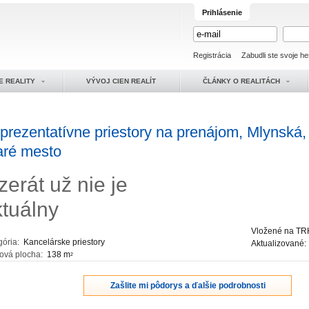
Prihlásenie
Registrácia
Zabudli ste svoje he
E REALITY
VÝVOJ CIEN REALÍT
ČLÁNKY O REALITÁCH
prezentatívne priestory na prenájom, Mlynská,
aré mesto
zerát už nie je
ktuálny
Vložené na TR
gória:
Kancelárske priestory
Aktualizované
ková plocha:
138 m
2
Zašlite mi pôdorys a ďalšie podrobnosti