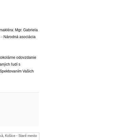
makléra: Mgr. Gabriela
 - Národná asociácia
okolárne odovzdanie
aných ľudí s
ešpektovaním Vašich
ká, Košice - Staré mesto