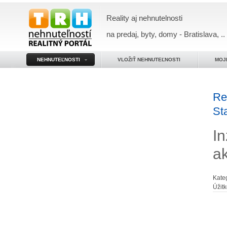
Reality aj nehnutelnosti
na predaj, byty, domy - Bratislava, ..
NEHNUTEĽNOSTI
VLOŽIŤ NEHNUTEĽNOSTI
MOJ
Re
St
In
a
Kate
Úžit