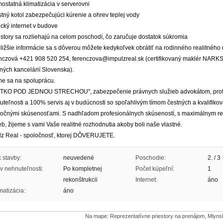
ostatná klimatizácia v serverovni
stný kotol zabezpečujúci kúrenie a ohrev teplej vody
ický internet v budove
estory sa rozliehajú na celom poschodí, čo zaručuje dostatok súkromia
ližšie informácie sa s dôverou môžete kedykoľvek obrátiť na rodinného realitného 
nczová +421 908 520 254, ferenczova@impulzreal.sk (certifikovaný maklér NARKS
tných kancelárií Slovenska).
me sa na spoluprácu.
TKO POD JEDNOU STRECHOU", zabezpečenie právnych služieb advokátom, prot
teľnosti a 100% servis aj v budúcnosti so spoľahlivým tímom čestných a kvalifikov
ročnými skúsenosťami. S nadhľadom profesionálnych skúseností, s maximálnym r
eb, žijeme s vami Vaše realitné rozhodnutia akoby boli naše vlastné.
lz Real - spoločnosť, ktorej DÔVERUJETE.
 stavby:
neuvedené
Poschodie:
2. / 3
v nehnuteľnosti:
Po kompletnej
Počet kúpeľní:
1
rekonštrukcii
Internet:
áno
matizácia:
áno
Na mape: Reprezentatívne priestory na prenájom, Mlyns