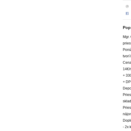
Pop
Mgr.
pries
Ponú
tvorí
Cena
14€/
+ 33
+ D
Depo
Pries
sklad
Pries
nájo
Dopl
- 2x 