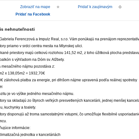
Zobraziť na mape
Pridať k zaujímavým
Pridať na Facebook
is nehnuteľnosti
 Gabriela Ferenczová a Impulz Real, s.r.o. Vám ponúkajú na prenájom reprezentatí
tory priamo v srdci centra mesta na Mlynskej ulici.
kané priestory majú celkovú rozlohou 141,52 m2, z toho úžitková plocha predsta
 balkón s výhľadom na Dóm sv. Alžbety.
 mesačného nájmu pozostáva z:
m2 x 138,05m2 = 1932,70€
0€ zálohová platba za energie, pri dlhšom nájme upravená podľa reálnej spotreby
PH
zitu je vo výške jedného mesačného nájmu.
tory sa skladajú zo štyroch veľkých presvetlených kancelárii, jednej menšej kancel
u, kuchynky a toalety.
tory disponujú až troma samostatnými vstupmi, čo umožňuje flexibilné usporiadani
mcu.
ňujúce informácie:
klimatizačná jednotka v kanceláriách