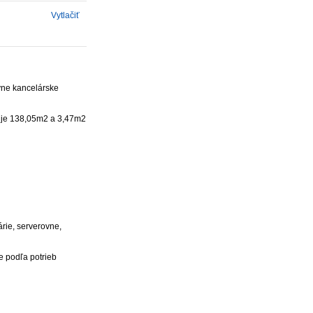
Vytlačiť
vne kancelárske
vuje 138,05m2 a 3,47m2
árie, serverovne,
e podľa potrieb