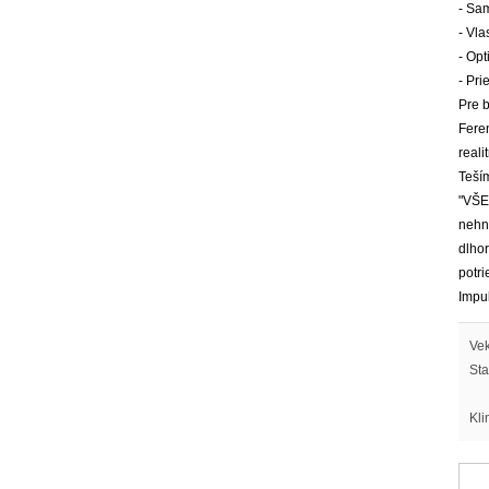
- Sam
- Vla
- Opt
- Pri
Pre b
Fere
reali
Teší
"VŠE
nehnu
dlho
potri
Impu
Vek
Sta
Kli