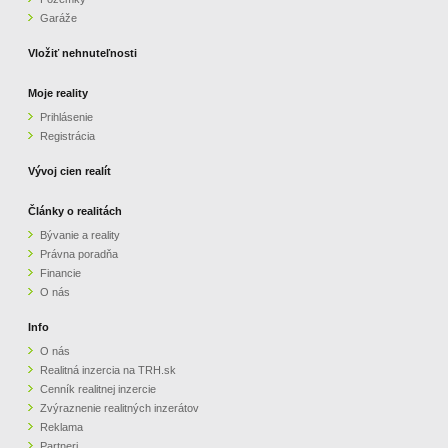
Garáže
Vložiť nehnuteľnosti
Moje reality
Prihlásenie
Registrácia
Vývoj cien realít
Články o realitách
Bývanie a reality
Právna poradňa
Financie
O nás
Info
O nás
Realitná inzercia na TRH.sk
Cenník realitnej inzercie
Zvýraznenie realitných inzerátov
Reklama
Partneri