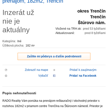
prenájom, 182m2, Trenčín
ZVÝRAZNENIE REALITNÝCH INZERÁTOV
Inzerát už
okres Trenčín
Trenčín
nie je
REKLAMA
Štúrovo nám.
aktuálny
Vložené na TRH.sk:
pred 53 tyždňami
PARTNERI
Aktualizované:
pred 8 tyždňami
Kategória:
Iné
OBCHODNÉ PODMIENKY
Úžitková plocha:
182 m
2
KONTAKT
Zašlite mi pôdorys a ďalšie podrobnosti
PRIPOMIENKY
Zobraziť na mape
Pridať k zaujímavým
Vytlačiť
Pridať na Facebook
Popis nehnuteľnosti
RADO Reality Vám ponúka na prenájom reštauračný / obchodný priestor s
rozlohou 182m2 v priamom centre Trenčína na Štúrovom námestí. Priestor je