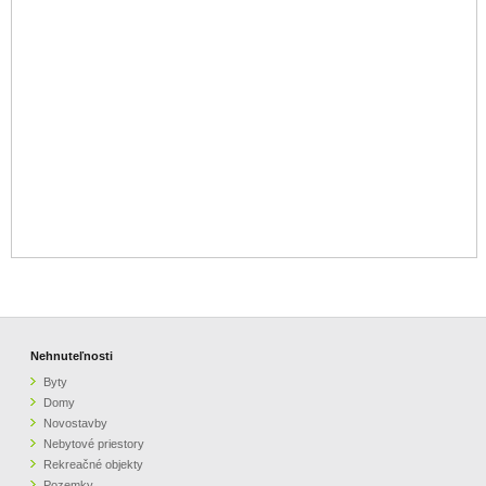
Nehnuteľnosti
Byty
Domy
Novostavby
Nebytové priestory
Rekreačné objekty
Pozemky