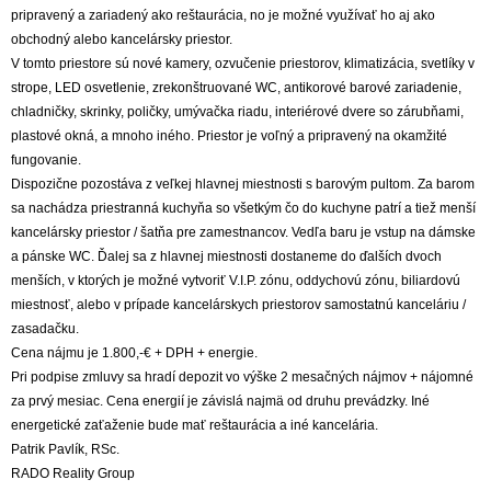
pripravený a zariadený ako reštaurácia, no je možné využívať ho aj ako
obchodný alebo kancelársky priestor.
V tomto priestore sú nové kamery, ozvučenie priestorov, klimatizácia, svetlíky v
strope, LED osvetlenie, zrekonštruované WC, antikorové barové zariadenie,
chladničky, skrinky, poličky, umývačka riadu, interiérové dvere so zárubňami,
plastové okná, a mnoho iného. Priestor je voľný a pripravený na okamžité
fungovanie.
Dispozične pozostáva z veľkej hlavnej miestnosti s barovým pultom. Za barom
sa nachádza priestranná kuchyňa so všetkým čo do kuchyne patrí a tiež menší
kancelársky priestor / šatňa pre zamestnancov. Vedľa baru je vstup na dámske
a pánske WC. Ďalej sa z hlavnej miestnosti dostaneme do ďalších dvoch
menších, v ktorých je možné vytvoriť V.I.P. zónu, oddychovú zónu, biliardovú
miestnosť, alebo v prípade kancelárskych priestorov samostatnú kanceláriu /
zasadačku.
Cena nájmu je 1.800,-€ + DPH + energie.
Pri podpise zmluvy sa hradí depozit vo výške 2 mesačných nájmov + nájomné
za prvý mesiac. Cena energií je závislá najmä od druhu prevádzky. Iné
energetické zaťaženie bude mať reštaurácia a iné kancelária.
Patrik Pavlík, RSc.
RADO Reality Group