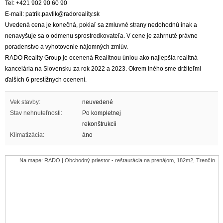
Tel: +421 902 90 60 90
E-mail: patrik.pavlik@radoreality.sk
Uvedená cena je konečná, pokiaľ sa zmluvné strany nedohodnú inak a
nenavyšuje sa o odmenu sprostredkovateľa. V cene je zahrnuté právne
poradenstvo a vyhotovenie nájomných zmlúv.
RADO Reality Group je ocenená Realitnou úniou ako najlepšia realitná
kancelária na Slovensku za rok 2022 a 2023. Okrem iného sme držiteľmi
ďalších 6 prestížnych ocenení.
Vek stavby:
neuvedené
Stav nehnuteľnosti:
Po kompletnej
rekonštrukcii
Klimatizácia:
áno
Na mape: RADO | Obchodný priestor - reštaurácia na prenájom, 182m2, Trenčín