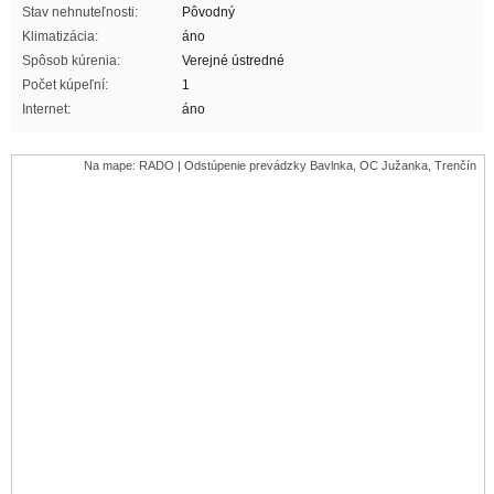
Stav nehnuteľnosti:
Pôvodný
Klimatizácia:
áno
Spôsob kúrenia:
Verejné ústredné
Počet kúpeľní:
1
Internet:
áno
Na mape: RADO | Odstúpenie prevádzky Bavlnka, OC Južanka, Trenčín