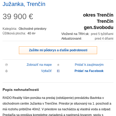
Južanka, Trenčín
39 900
€
okres Trenčín
Trenčín
gen.Svobodu
Kategória:
Obchodné priestory
Úžitková plocha:
40 m
Vložené na TRH.sk:
pred 5 tyždňami
2
Aktualizované:
pred 4 dňami
Zašlite mi pôdorys a ďalšie podrobnosti
Zobraziť na mape
Pridať k zaujímavým
Vytlačiť
Pridať na Facebook
Popis nehnuteľnosti
RADO Reality Vám ponúka na predaj (odstúpenie) prevádzku Bavlnka v
obchodnom centre Južanka v Trenčíne. Priestor je situovaný na 1. poschodí a
má rozlohu približne 40m2. V priestore sa nachádza aj vlastná voda a odpad.
Predajňa sa predáva kompletne zariadená a naplnená tovarom, spolu s