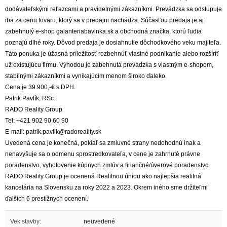
dodávateľskými reťazcami a pravidelnými zákazníkmi. Prevádzka sa odstupuje
iba za cenu tovaru, ktorý sa v predajni nachádza. Súčasťou predaja je aj
zabehnutý e-shop galanteriabavlnka.sk a obchodná značka, ktorú ľudia
poznajú dlhé roky. Dôvod predaja je dosiahnutie dôchodkového veku majiteľa.
Táto ponuka je úžasná príležitosť rozbehnúť vlastné podnikanie alebo rozšíriť
už existujúcu firmu. Výhodou je zabehnutá prevádzka s vlastným e-shopom,
stabilnými zákazníkmi a vynikajúcim menom široko ďaleko.
Cena je 39.900,-€ s DPH.
Patrik Pavlík, RSc.
RADO Reality Group
Tel: +421 902 90 60 90
E-mail: patrik.pavlik@radoreality.sk
Uvedená cena je konečná, pokiaľ sa zmluvné strany nedohodnú inak a
nenavyšuje sa o odmenu sprostredkovateľa, v cene je zahrnuté právne
poradenstvo, vyhotovenie kúpnych zmlúv a finančné/úverové poradenstvo.
RADO Reality Group je ocenená Realitnou úniou ako najlepšia realitná
kancelária na Slovensku za roky 2022 a 2023. Okrem iného sme držiteľmi
ďalších 6 prestížnych ocenení.
Vek stavby:
neuvedené