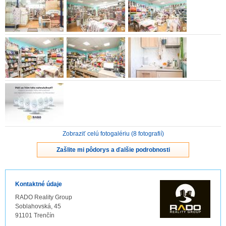
ZVÝRAZNENIE REALITNÝCH INZERÁTOV
REKLAMA
PARTNERI
OBCHODNÉ PODMIENKY
KONTAKT
Zobraziť celú fotogalériu (8 fotografií)
PRIPOMIENKY
Zašlite mi pôdorys a ďalšie podrobnosti
Kontaktné údaje
RADO Reality Group
Soblahovská, 45
91101 Trenčín