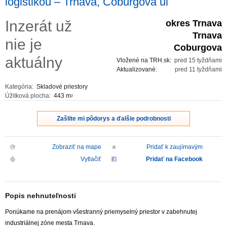
logistikou – Trnava, Coburgova ul
ZVÝRAZNENIE REALITNÝCH INZERÁTOV
Inzerát už
okres Trnava
Trnava
nie je
REKLAMA
Coburgova
aktuálny
Vložené na TRH.sk:
pred 15 tyždňami
PARTNERI
Aktualizované:
pred 11 tyždňami
Kategória:
Skladové priestory
OBCHODNÉ PODMIENKY
Úžitková plocha:
443 m
2
KONTAKT
Zašlite mi pôdorys a ďalšie podrobnosti
PRIPOMIENKY
Zobraziť na mape
Pridať k zaujímavým
Vytlačiť
Pridať na Facebook
Popis nehnuteľnosti
Ponúkame na prenájom všestranný priemyselný priestor v zabehnutej
industriálnej zóne mesta Trnava.