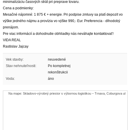
minimalizáciu časových strát pri preprave tovaru.
Cena a podmienky:
Mesačné nájomné: 1 875 € + energie. Pri podpise zmluvy sa platí depozit vo
výške jedného nájmu a provízia vo výške 990,- Eur. Preferencia - dlhodobý
prenájom.
Pre viac informácií a dohodnutie obhliadky nás neváhajte kontaktovať!
VIDA REAL
Rastislav Jajcay
Vek stavby:
neuvedené
Stav nehnuteľnosti:
Po kompletnej
rekonštrukcii
Voda:
áno
Na mape: Skladovo-výrobný priestor s výbornou logistikou – Trnava, Coburgova ul