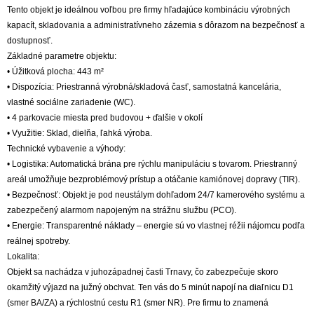
Tento objekt je ideálnou voľbou pre firmy hľadajúce kombináciu výrobných
kapacít, skladovania a administratívneho zázemia s dôrazom na bezpečnosť a
dostupnosť.
Základné parametre objektu:
• Úžitková plocha: 443 m²
• Dispozícia: Priestranná výrobná/skladová časť, samostatná kancelária,
vlastné sociálne zariadenie (WC).
• 4 parkovacie miesta pred budovou + ďalšie v okolí
• Využitie: Sklad, dielňa, ľahká výroba.
Technické vybavenie a výhody:
• Logistika: Automatická brána pre rýchlu manipuláciu s tovarom. Priestranný
areál umožňuje bezproblémový prístup a otáčanie kamiónovej dopravy (TIR).
• Bezpečnosť: Objekt je pod neustálym dohľadom 24/7 kamerového systému a
zabezpečený alarmom napojeným na strážnu službu (PCO).
• Energie: Transparentné náklady – energie sú vo vlastnej réžii nájomcu podľa
reálnej spotreby.
Lokalita:
Objekt sa nachádza v juhozápadnej časti Trnavy, čo zabezpečuje skoro
okamžitý výjazd na južný obchvat. Ten vás do 5 minút napojí na diaľnicu D1
(smer BA/ZA) a rýchlostnú cestu R1 (smer NR). Pre firmu to znamená