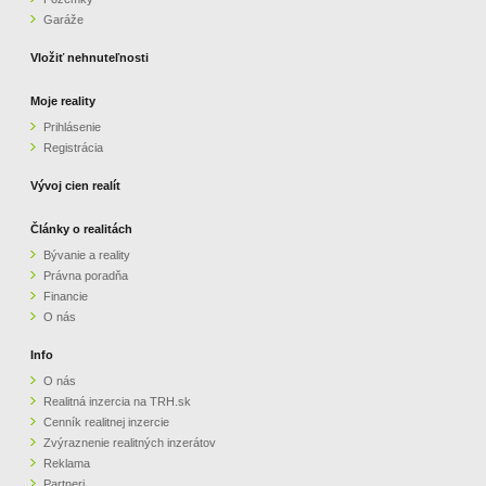
Garáže
Vložiť nehnuteľnosti
Moje reality
Prihlásenie
Registrácia
Vývoj cien realít
Články o realitách
Bývanie a reality
Právna poradňa
Financie
O nás
Info
O nás
Realitná inzercia na TRH.sk
Cenník realitnej inzercie
Zvýraznenie realitných inzerátov
Reklama
Partneri