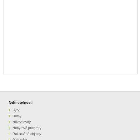
Nehnuteľnosti
Byty
Domy
Novostavby
Nebytové priestory
Rekreačné objekty
Pozemky