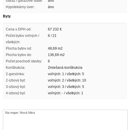
Garáž / garážové státie:
áno
Hypotekárny úver:
áno
Byty
Cena s DPH od:
67 232
€
Počet bytov voľných /
6 / 21
všetkých:
Plocha bytov od:
48,69 m2
Plocha bytov do:
136,69 m2
Počet poschodí stavby:
6
Konštrukcia:
Zmiešaná konštrukcia
2-garsónka:
voľných: 1 / všetkých: 5
2-izbový byt:
voľných: 2 / všetkých: 10
3-izbový byt:
voľných: 3 / všetkých: 5
4-izbový byt:
voľných: - / všetkých: 1
Na mape: Nová Nitra