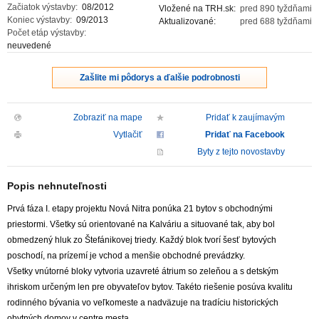
Začiatok výstavby:
08/2012
Vložené na TRH.sk:
pred 890 tyždňami
Koniec výstavby:
09/2013
Aktualizované:
pred 688 tyždňami
Počet etáp výstavby:
neuvedené
Zašlite mi pôdorys a ďalšie podrobnosti
Zobraziť na mape
Pridať k zaujímavým
Vytlačiť
Pridať na Facebook
Byty z tejto novostavby
Popis nehnuteľnosti
Prvá fáza I. etapy projektu Nová Nitra ponúka 21 bytov s obchodnými
priestormi. Všetky sú orientované na Kalváriu a situované tak, aby bol
obmedzený hluk zo Štefánikovej triedy. Každý blok tvorí šesť bytových
poschodí, na prízemí je vchod a menšie obchodné prevádzky.
Všetky vnútorné bloky vytvoria uzavreté átrium so zeleňou a s detským
ihriskom určeným len pre obyvateľov bytov. Takéto riešenie posúva kvalitu
rodinného bývania vo veľkomeste a nadväzuje na tradíciu historických
obytných domov v centre mesta.