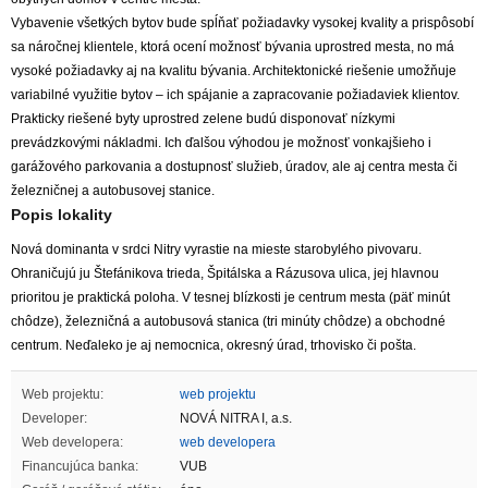
Vybavenie všetkých bytov bude spĺňať požiadavky vysokej kvality a prispôsobí
sa náročnej klientele, ktorá ocení možnosť bývania uprostred mesta, no má
vysoké požiadavky aj na kvalitu bývania. Architektonické riešenie umožňuje
variabilné využitie bytov – ich spájanie a zapracovanie požiadaviek klientov.
Prakticky riešené byty uprostred zelene budú disponovať nízkymi
prevádzkovými nákladmi. Ich ďalšou výhodou je možnosť vonkajšieho i
garážového parkovania a dostupnosť služieb, úradov, ale aj centra mesta či
železničnej a autobusovej stanice.
Popis lokality
Nová dominanta v srdci Nitry vyrastie na mieste starobylého pivovaru.
Ohraničujú ju Štefánikova trieda, Špitálska a Rázusova ulica, jej hlavnou
prioritou je praktická poloha. V tesnej blízkosti je centrum mesta (päť minút
chôdze), železničná a autobusová stanica (tri minúty chôdze) a obchodné
centrum. Neďaleko je aj nemocnica, okresný úrad, trhovisko či pošta.
Web projektu:
web projektu
Developer:
NOVÁ NITRA I, a.s.
Web developera:
web developera
Financujúca banka:
VUB