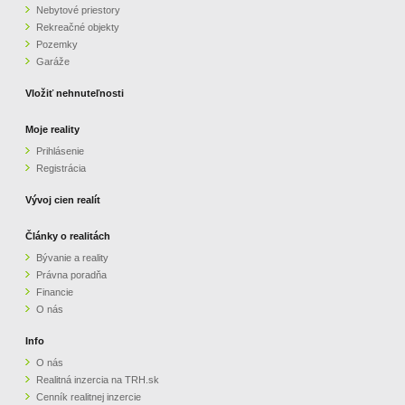
Nebytové priestory
Rekreačné objekty
Pozemky
Garáže
Vložiť nehnuteľnosti
Moje reality
Prihlásenie
Registrácia
Vývoj cien realít
Články o realitách
Bývanie a reality
Právna poradňa
Financie
O nás
Info
O nás
Realitná inzercia na TRH.sk
Cenník realitnej inzercie