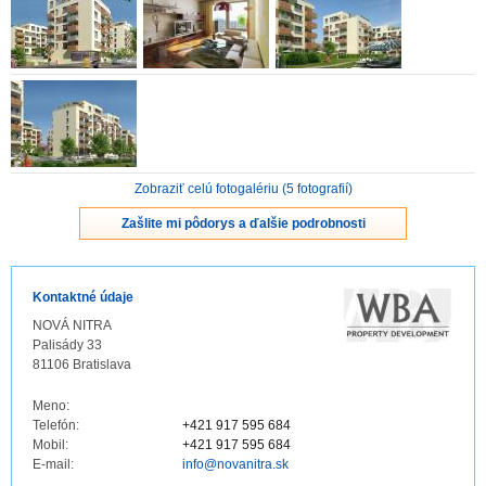
ZVÝRAZNENIE REALITNÝCH INZERÁTOV
REKLAMA
PARTNERI
Zobraziť celú fotogalériu (5 fotografií)
OBCHODNÉ PODMIENKY
Zašlite mi pôdorys a ďalšie podrobnosti
KONTAKT
Kontaktné údaje
PRIPOMIENKY
NOVÁ NITRA
Palisády 33
81106 Bratislava
Meno:
Telefón:
+421 917 595 684
Mobil:
+421 917 595 684
E-mail:
info@novanitra.sk