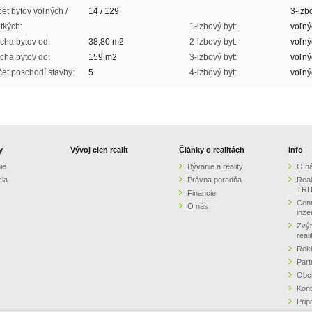
et bytov voľných /
14 / 129
3-izb
tkých:
1-izbový byt:
voľnýc
cha bytov od:
38,80 m2
2-izbový byt:
voľný
cha bytov do:
159 m2
3-izbový byt:
voľný
et poschodí stavby:
5
4-izbový byt:
voľný
y
Vývoj cien realít
Články o realitách
Info
ie
Bývanie a reality
O n
cia
Právna poradňa
Real
TRH
Financie
Cenn
O nás
inze
Zvýr
real
Rek
Part
Obc
Kont
Prip