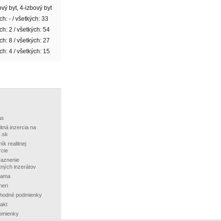
ový byt, 4-izbový byt
h: - / všetkých: 33
ch: 2 / všetkých: 54
ch: 8 / všetkých: 27
ch: 4 / všetkých: 15
ás
itná inzercia na
.sk
ík realitnej
rcie
aznenie
itných inzerátov
lama
neri
hodné podmienky
akt
omienky