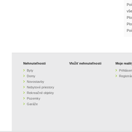
Poč
vše
Plo
Plo
Poč
Nehnuteľnosti
Vložiť nehnuteľnosti
Moje realit
Byty
Prihlásen
Domy
Registrá
Novostavby
Nebytové priestory
Rekreačné objekty
Pozemky
Garáže