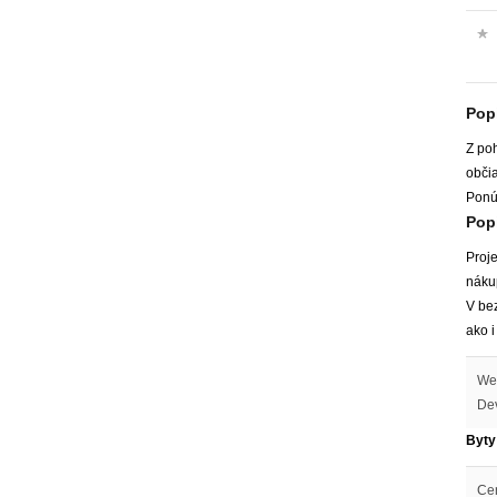
Pop
Z poh
obči
Ponú
Popi
Proje
nákup
V bez
ako i
Web
Dev
Byty
Ce