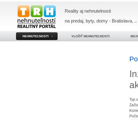
Reality aj nehnutelnosti
na predaj, byty, domy - Bratislava, ..
NEHNUTEĽNOSTI
VLOŽIŤ NEHNUTEĽNOSTI
MOJ
Po
In
a
Typ 
Zači
Koni
Poče