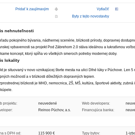
Pridať k zaujímavým
Vytlačiť
Byty z tejto novostavby
is nehnuteľnosti
ľadu pokojného bývania, nádhernej scenérie, blízkosti prírody, dopravnej dostupn
anskej vybavenosti sa projekt Pod Zábrehom 2.0 stáva ideálnou a lukratívnou voľb
kame koncept, ktorý spĺňa vo všetkých smeroch potreby modernej doby.
s lokality
kt je situovaný v novo vznikajúcej štvrte mesta na ulici Dlhé lúky v Púchove. Len 
ných možností a v blízkosti dôležitých dopravných tepien.
prostrednej blízkosti je MHD, nemocnica, ZŠ, MŠ, kultúra, športové aktivity, zubná 
 kúpele.
 projektu:
neuvedené
Web developera:
neuv
eloper:
Reinoo Púchov, a.s.
Financujúca banka:
neuv
na s DPH od:
115 900
€
Typy bytov:
1-izbo