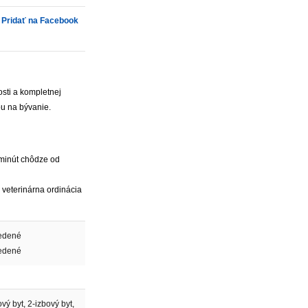
Pridať na Facebook
osti a kompletnej
ou na bývanie.
5 minút chôdze od
i veterinárna ordinácia
edené
edené
vý byt, 2-izbový byt,