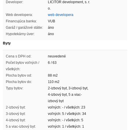
Developer:
LICITOR development, s. r.
o.
Web developera:
web developera
Financujúca banka:
VUB
Garáž / garážové státie:
áno
Hypotekárny úver:
áno
Byty
Cena s DPH od:
neuvedené
Počet bytov voľných /
6 / 63
všetkých:
Plocha bytov od:
88 m2
Plocha bytov do:
110 m2
Typy bytov:
2-izbový byt, 3-izbový byt,
4-izbový byt, 5 a viac-
izbový byt
2-izbový byt:
voľných: - / všetkých: 23
3-izbový byt:
voľných: 5 / všetkých: 34
4-izbový byt:
voľných: - / všetkých: 5
5 a viac-izbový byt:
voľných: 1 / všetkých: 1