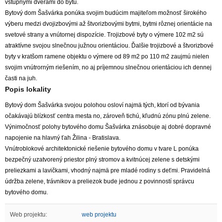
vstupnými dverami do bytu.
Bytový dom Šašvárka ponúka svojim budúcim majiteľom možnosť širokého
výberu medzi dvojizbovými až štvorizbovými bytmi, bytmi rôznej orientácie na
svetové strany a vnútornej dispozície. Trojizbové byty o výmere 102 m2 sú
atraktívne svojou slnečnou južnou orientáciou. Ďalšie trojizbové a štvorizbové
byty v kratšom ramene objektu o výmere od 89 m2 po 110 m2 zaujmú nielen
svojim vnútrorným riešením, no aj príjemnou slnečnou orientáciou ich dennej
časti na juh.
Popis lokality
Bytový dom Šašvárka svojou polohou osloví najmä tých, ktorí od bývania
očakávajú blízkosť centra mesta no, zároveň tichú, kľudnú zónu plnú zelene.
Výnimočnosť polohy bytového domu Šašvárka znásobuje aj dobré dopravné
napojenie na hlavný ťah Žilina - Bratislava.
Vnútroblokové architektonické riešenie bytového domu v tvare L ponúka
bezpečný uzatvorený priestor plný stromov a kvitnúcej zelene s detskými
preliezkami a lavičkami, vhodný najmä pre mladé rodiny s deťmi. Pravidelná
údržba zelene, trávnikov a preliezok bude jednou z povinností správcu
bytového domu.
Web projektu:
web projektu