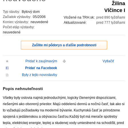
Žilina
Vlčince I
Typ stavby:
Bytový dom
Začiatok výstavby:
05/2006
Vložené na TRH.sk:
pred 890 tyždňami
Koniec výstavby:
neuvedené
Aktualizované:
pred 777 tyždňami
Počet etáp výstavby:
neuvedené
Zašlite mi pôdorys a ďalšie podrobnosti
Pridať k zaujímavým
Vytlačiť
Pridať na Facebook
Byty z tejto novostavby
Popis nehnuteľnosti
Všetky byty oslovia najmä jednoduchými, logicky členenými dispozíciami,
riešenými ako otvorený priestor. Majú oddelenú dennú a nočnú časť, tak ako si
to vyžadujú požiadavky na moderné bývanie. Kuchynská časť je prirodzene
spojená s jedálenskou a obývacou časťou.Každý byt má merače spotreby
tepla, elektrickej energie, teplej a studenej vody umiestnené na schodišti, pred