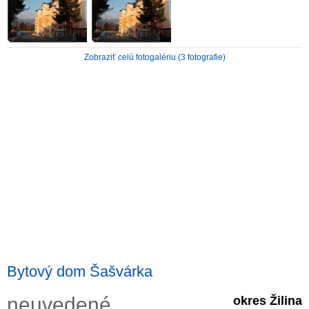
ZVÝRAZNENIE REALITNÝCH INZERÁTOV
Zobraziť celú fotogalériu (3 fotografie)
REKLAMA
PARTNERI
OBCHODNÉ PODMIENKY
KONTAKT
PRIPOMIENKY
Bytový dom Šašvárka
neuvedené
okres Žilina