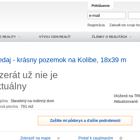
Prihlásenie
Registrácia
Zabudli ste svoje he
E REALITY
VÝVOJ CIEN REALÍT
ČLÁNKY O REALITÁCH
edaj - krásny pozemok na Kolibe, 18x39 m
zerát už nie je
ktuálny
Vložené na TR
gória:
Stavebný na rodinný dom
Aktualizované
ová plocha:
701 m2
Zašlite mi pôdorys a ďalšie podrobnosti
Zobraziť na mape
Pridať k zaujímavým