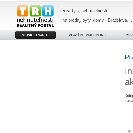
Reality aj nehnutelnosti
na predaj, byty, domy - Bratislava, ..
NEHNUTEĽNOSTI
VLOŽIŤ NEHNUTEĽNOSTI
MOJ
Pr
In
a
Kate
Celk