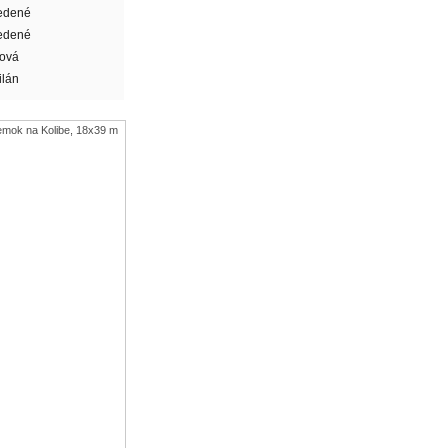
edené
edené
tová
ilán
emok na Kolibe, 18x39 m