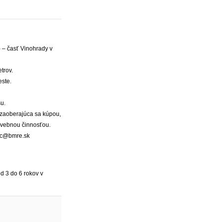
 – časť Vinohrady v
trov.
ste.
u.
 zaoberajúca sa kúpou,
stavebnou činnosťou.
vic@bmre.sk
od 3 do 6 rokov v