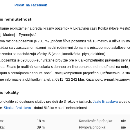
Pridať na Facebook
is nehnuteľnosti
kame exkluzívne na predaj krásny pozemok v lukratívnej časti Koliba (Nové Mesto)
j, kľudnej – Pyrenejská.
ová rozloha pozemku je 701 m2, pričom šírka pozemku má 18 metrov a dĺžka 39 me
ádza sa v zastavanom území medzi rodinnými domami s prístupom po asfaltovej ce
zemku sa nachádzajú všetky IS (voda, kanalizácia, plyn, elektrina).
 pozemku je 690.000,- eur vrátane provízie pre RK a kompletného právneho servis
al Estate je realitná kancelária s dennou on-line ponukou nehnuteľností na nete,
ajom a prenájmom nehnuteľností... ďalej kompletnou projekčnou, inžinierskou a 
né informácie a obhliadky na tel. č. 0911 722 242 Mgr. Križanovič, e-mail: krizano
s lokality
to lokalite sú dostupné služby pre deti do 3 rokov v jasliach:
Jasle Bratislava
a deti 
ke:
Skolka Bratislava
- dobrá škôlka v okolí nehnutelnosti.
ka:
18 m
Kanalizačná prípojka:
nie
ka:
39 m
Plynová prípojka:
nie