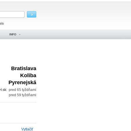
slo
INFO
Bratislava
Koliba
Pyrenejská
H.sk:
pred 65 tyždňami
:
pred 59 tyždňami
Vytlačiť