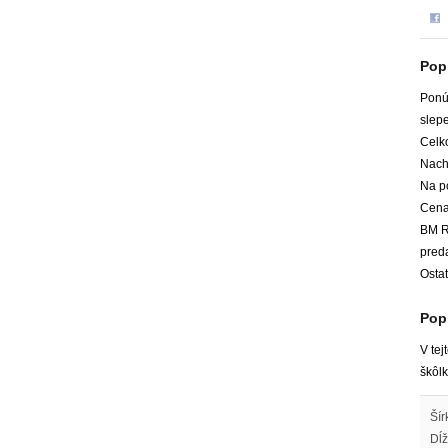
Pop
Ponú
slepe
Celk
Nach
Na po
Cena
BM Re
pred
Ostat
Popi
V tej
škôl
Šír
Dĺž