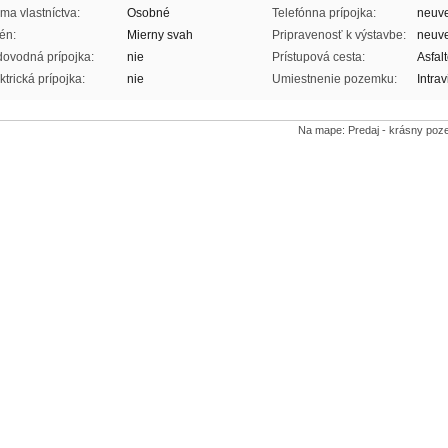
ma vlastníctva:
Osobné
Telefónna prípojka:
neuv
én:
Mierny svah
Pripravenosť k výstavbe:
neuv
ovodná prípojka:
nie
Prístupová cesta:
Asfal
ktrická prípojka:
nie
Umiestnenie pozemku:
Intrav
Na mape: Predaj - krásny poz