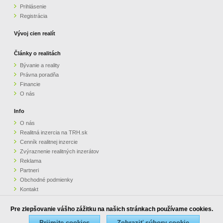
Prihlásenie
Registrácia
Vývoj cien realít
Články o realitách
Bývanie a reality
Právna poradňa
Financie
O nás
Info
O nás
Realitná inzercia na TRH.sk
Cenník realitnej inzercie
Zvýraznenie realitných inzerátov
Reklama
Partneri
Obchodné podmienky
Kontakt
Pripomienky
Pre zlepšovanie vášho zážitku na našich stránkach používame cookies.