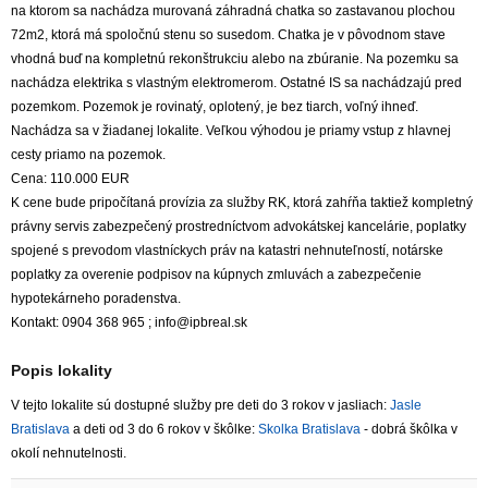
na ktorom sa nachádza murovaná záhradná chatka so zastavanou plochou
72m2, ktorá má spoločnú stenu so susedom. Chatka je v pôvodnom stave
vhodná buď na kompletnú rekonštrukciu alebo na zbúranie. Na pozemku sa
nachádza elektrika s vlastným elektromerom. Ostatné IS sa nachádzajú pred
pozemkom. Pozemok je rovinatý, oplotený, je bez tiarch, voľný ihneď.
Nachádza sa v žiadanej lokalite. Veľkou výhodou je priamy vstup z hlavnej
cesty priamo na pozemok.
Cena: 110.000 EUR
K cene bude pripočítaná provízia za služby RK, ktorá zahŕňa taktiež kompletný
právny servis zabezpečený prostredníctvom advokátskej kancelárie, poplatky
spojené s prevodom vlastníckych práv na katastri nehnuteľností, notárske
poplatky za overenie podpisov na kúpnych zmluvách a zabezpečenie
hypotekárneho poradenstva.
Kontakt: 0904 368 965 ; info@ipbreal.sk
Popis lokality
V tejto lokalite sú dostupné služby pre deti do 3 rokov v jasliach:
Jasle
Bratislava
a deti od 3 do 6 rokov v škôlke:
Skolka Bratislava
- dobrá škôlka v
okolí nehnutelnosti.