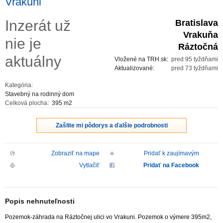
Vrakuni
ZVÝRAZNENIE REALITNÝCH INZERÁTOV
Inzerát už
Bratislava
Vrakuňa
nie je
REKLAMA
Ráztočná
aktuálny
Vložené na TRH.sk:
pred 95 tyždňami
PARTNERI
Aktualizované:
pred 73 tyždňami
Kategória:
OBCHODNÉ PODMIENKY
Stavebný na rodinný dom
Celková plocha:
395 m2
KONTAKT
Zašlite mi pôdorys a ďalšie podrobnosti
PRIPOMIENKY
Zobraziť na mape
Pridať k zaujímavým
Vytlačiť
Pridať na Facebook
Popis nehnuteľnosti
Pozemok-záhrada na Ráztočnej ulici vo Vrakuni. Pozemok o výmere 395m2,