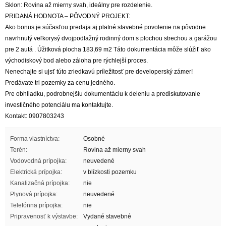
Sklon: Rovina až mierny svah, ideálny pre rozdelenie.
PRIDANÁ HODNOTA – PÔVODNÝ PROJEKT:
Ako bonus je súčasťou predaja aj platné stavebné povolenie na pôvodne
navrhnutý veľkorysý dvojpodlažný rodinný dom s plochou strechou a garážou
pre 2 autá . Úžitková plocha 183,69 m2 Táto dokumentácia môže slúžiť ako
východiskový bod alebo záloha pre rýchlejší proces.
Nenechajte si ujsť túto zriedkavú príležitosť pre developerský zámer!
Predávate tri pozemky za cenu jedného.
Pre obhliadku, podrobnejšiu dokumentáciu k deleniu a prediskutovanie
investičného potenciálu ma kontaktujte.
Kontakt: 0907803243
Forma vlastníctva:
Osobné
Terén:
Rovina až mierny svah
Vodovodná prípojka:
neuvedené
Elektrická prípojka:
v blízkosti pozemku
Kanalizačná prípojka:
nie
Plynová prípojka:
neuvedené
Telefónna prípojka:
nie
Pripravenosť k výstavbe:
Vydané stavebné