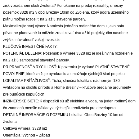
zisk v žiadanom okolí Zvolena? Ponúkame na predaj rozsiahly, slnečný
pozemok 3328 m2 v obci Breziny 10km od Zvolena, ktorý podľa územného
plánu možno rozdeliť na 2 až 3 stavebné parcely.
Maximalizujte svoj výnos: Namiesto jedného rodinného domu , ako bolo
pôvodne plánované tu môžete zrealizovať dva až tri projekty, čím násobne
zvýšite návratnosť vašej investície.
KĽÚČOVÉ INVESTIČNÉ FAKTY:
POTENCIÁL DELENIA: Pozemok o výmere 3328 m2 je ideálny na rozdelenie
na 2 až 3 samostatné stavebné parcely.
PRIPRAVENOSŤ A RÝCHLOSŤ: K pozemku je vydané PLATNÉ STAVEBNÉ
POVOLENIE, ktoré znižuje byrokraciu a umožňuje rýchlejší štart projektu .
LOKALITA A PRÍŤAŽLIVOSŤ: Tichá, slnečná lokalita s nádherným 180
výhľadom na okolitú prírodu a Horné Breziny – kľúčové predajné argumenty
pre budúcich kupujúcich.
INŽINIERSKE SIETE: K dispozícii sú už elektrina a voda, na jeden rodinný dom
čo znamená menšie náklady a rýchlejšiu realizáciu pre developera.
DETAILNÉ INFORMÁCIE O POZEMKU:Lokalita: Obec Breziny 10 km od
Zvolena
Celková výmera: 3328 m2
Orientácia: Východ – Západ