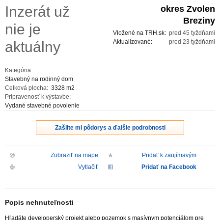
Inzerát už
okres Zvolen
ZVÝRAZNENIE REALITNÝCH INZERÁTOV
Breziny
nie je
Vložené na TRH.sk:
pred 45 tyždňami
REKLAMA
Aktualizované:
pred 23 tyždňami
aktuálny
PARTNERI
Kategória:
Stavebný na rodinný dom
Celková plocha:
3328 m2
OBCHODNÉ PODMIENKY
Pripravenosť k výstavbe:
Vydané stavebné povolenie
KONTAKT
Zašlite mi pôdorys a ďalšie podrobnosti
PRIPOMIENKY
Zobraziť na mape
Pridať k zaujímavým
Vytlačiť
Pridať na Facebook
Popis nehnuteľnosti
Hľadáte developerský projekt alebo pozemok s masívnym potenciálom pre