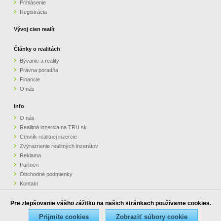
Prihlásenie
Registrácia
Vývoj cien realít
Články o realitách
Bývanie a reality
Právna poradňa
Financie
O nás
Info
O nás
Realitná inzercia na TRH.sk
Cenník realitnej inzercie
Zvýraznenie realitných inzerátov
Reklama
Partneri
Obchodné podmienky
Kontakt
Pripomienky
Pre zlepšovanie vášho zážitku na našich stránkach používame cookies.