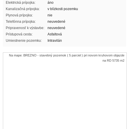
Elektrická prípojka:
áno
Kanalizačná prípojka:
v blízkosti pozemku
Plynová prípojka:
nie
Telefónna prípojka:
neuvedené
Pripravenosť k výstavbe:
neuvedené
Prístupová cesta:
Asfaltová
Umiestnenie pozemku:
Intravilán
Na mape: BREZNO - stavebný pozemok ( 5 parciel ) pri novom kruhovom objazde
na RD 5735 m2