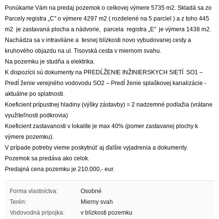
Ponúkame Vám na predaj pozemok o celkovej výmere 5735 m2. Skladá sa zo
Parcely registra „C" o výmere 4297 m2 ( rozdelené na 5 parciel ) a z toho 445
m2 je zastavaná plocha a nádvorie, parcela registra „E" je výmera 1438 m2.
Nachádza sa v intraviláne a tesnej blízkosti novo vybudovanej cesty a
kruhového objazdu na ul. Tisovská cesta v miernom svahu.
Na pozemku je studňa a elektrika.
K dispozícii sú dokumenty na PREDĹŽENIE INŽINIERSKYCH SIETÍ SO1 –
Predĺ ženie verejného vodovodu SO2 – Predĺ ženie splaškovej kanalizácie -
aktuálne po splatnosti.
Koeficient prípustnej hladiny (výšky zástavby) = 2 nadzemné podlažia (vrátane
využiteľnosti podkrovia)
Koeficient zastavanosti v lokalite je max 40% (pomer zastavanej plochy k
výmere pozemku).
V prípade potreby vieme poskytnúť aj ďalšie vyjadrenia a dokumenty.
Pozemok sa predáva ako celok.
Predajná cena pozemku je 210.000,- eur.
Forma vlastníctva:
Osobné
Terén:
Mierny svah
Vodovodná prípojka:
v blízkosti pozemku