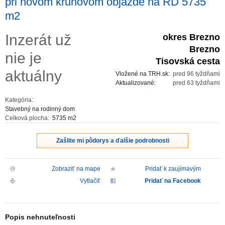
pri novom kruhovom objazde na RD 5735
m2
ZVÝRAZNENIE REALITNÝCH INZERÁTOV
Inzerát už
okres Brezno
REKLAMA
Brezno
nie je
Tisovská cesta
PARTNERI
aktuálny
Vložené na TRH.sk:
pred 96 tyždňami
Aktualizované:
pred 63 tyždňami
OBCHODNÉ PODMIENKY
Kategória:
Stavebný na rodinný dom
KONTAKT
Celková plocha:
5735 m2
Zašlite mi pôdorys a ďalšie podrobnosti
PRIPOMIENKY
Zobraziť na mape
Pridať k zaujímavým
Vytlačiť
Pridať na Facebook
Popis nehnuteľnosti