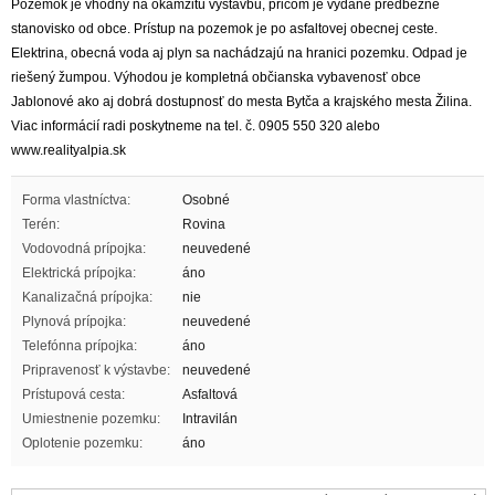
Pozemok je vhodný na okamžitú výstavbu, pričom je vydané predbežné
stanovisko od obce. Prístup na pozemok je po asfaltovej obecnej ceste.
Elektrina, obecná voda aj plyn sa nachádzajú na hranici pozemku. Odpad je
riešený žumpou. Výhodou je kompletná občianska vybavenosť obce
Jablonové ako aj dobrá dostupnosť do mesta Bytča a krajského mesta Žilina.
Viac informácií radi poskytneme na tel. č. 0905 550 320 alebo
www.realityalpia.sk
Forma vlastníctva:
Osobné
Terén:
Rovina
Vodovodná prípojka:
neuvedené
Elektrická prípojka:
áno
Kanalizačná prípojka:
nie
Plynová prípojka:
neuvedené
Telefónna prípojka:
áno
Pripravenosť k výstavbe:
neuvedené
Prístupová cesta:
Asfaltová
Umiestnenie pozemku:
Intravilán
Oplotenie pozemku:
áno