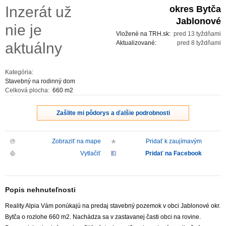
Inzerát už
okres Bytča
ZVÝRAZNENIE REALITNÝCH INZERÁTOV
Jablonové
nie je
Vložené na TRH.sk:
pred 13 tyždňami
REKLAMA
Aktualizované:
pred 8 tyždňami
aktuálny
PARTNERI
Kategória:
Stavebný na rodinný dom
Celková plocha:
660 m2
OBCHODNÉ PODMIENKY
Zašlite mi pôdorys a ďalšie podrobnosti
KONTAKT
Zobraziť na mape
Pridať k zaujímavým
PRIPOMIENKY
Vytlačiť
Pridať na Facebook
Popis nehnuteľnosti
Reality Alpia Vám ponúkajú na predaj stavebný pozemok v obci Jablonové okr.
Bytča o rozlohe 660 m2. Nachádza sa v zastavanej časti obci na rovine.