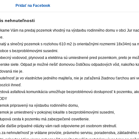
Pridať na Facebook
is nehnuteľnosti
kame Vám na predaj pozemok vhodný na výstavbu rodinného domu v obci Jur na
e.
natý a slnečný pozemok s rozlohou 610 m2 (s orientačnými rozmermi 18x34m) sa 
i obce s bezproblémovými susedmi.
 obecný vodovod, plynovod a elektrina sú umiestnené pred pozemkom, preto je možn
ierske siete. Odpad je možné riešiť domovou čističkou odpadových vôd, nakoľko ka
dovaná nie je.
uteľnosť je vo vlastníctve jedného majiteľa, nie je zaťažená žiadnou ťarchou ani
pozícii ihneď.
azdová asfaltová komunikácia umožňuje bezproblémovú dostupnosť k pozemku, ako
ODY
zemok pripravený na výstavbu rodinného domu,
zemok je umiestnený v pokojnej lokalite s bezproblémovými susedmi,
ístupová cesta k pozemku má zabezpečené osvetlenie.
aše ďalšie prípadné otázky vám radi odpovieme pri osobnom stretnutí.
 za nehnuteľnosť je vrátane provízie, právneho servisu, poradenstva, základného