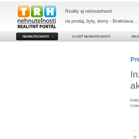
Reality aj nehnutelnosti
na predaj, byty, domy - Bratislava, ..
NEHNUTEĽNOSTI
VLOŽIŤ NEHNUTEĽNOSTI
MOJ
Pr
In
a
Kate
Celk