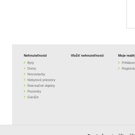
Nehnuteľnosti
Vložiť nehnuteľnosti
Moje realit
Byty
Prihlásen
Domy
Registrá
Novostavby
Nebytové priestory
Rekreačné objekty
Pozemky
Garáže