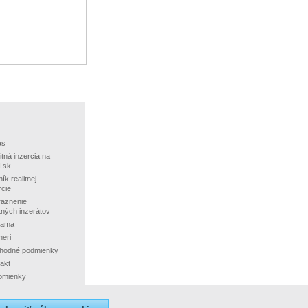
ás
itná inzercia na
.sk
ík realitnej
rcie
aznenie
itných inzerátov
lama
neri
hodné podmienky
akt
omienky