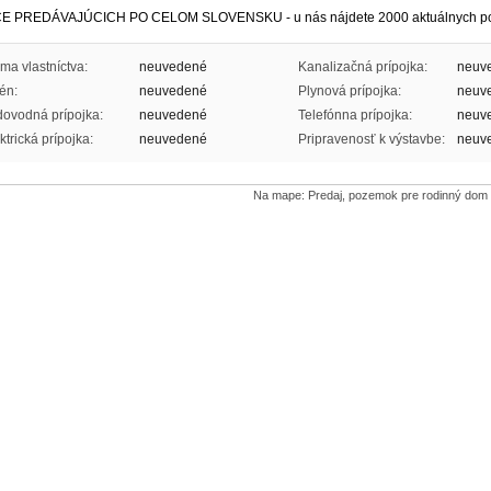
CE PREDÁVAJÚCICH PO CELOM SLOVENSKU - u nás nájdete 2000 aktuálnych p
ma vlastníctva:
neuvedené
Kanalizačná prípojka:
neuv
én:
neuvedené
Plynová prípojka:
neuv
ovodná prípojka:
neuvedené
Telefónna prípojka:
neuv
ktrická prípojka:
neuvedené
Pripravenosť k výstavbe:
neuv
Na mape: Predaj, pozemok pre rodinný dom