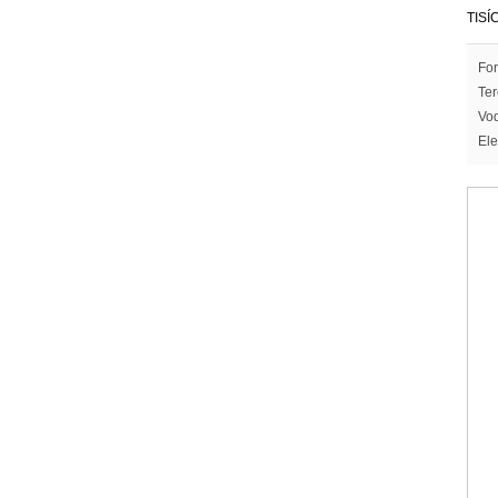
TISÍ
For
Ter
Vod
Ele