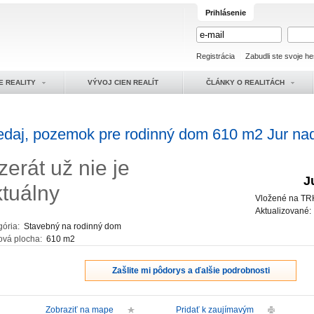
Prihlásenie
Registrácia
Zabudli ste svoje he
E REALITY
VÝVOJ CIEN REALÍT
ČLÁNKY O REALITÁCH
edaj, pozemok pre rodinný dom 610 m2 Jur n
zerát už nie je
J
ktuálny
Vložené na TR
Aktualizované
gória:
Stavebný na rodinný dom
ová plocha:
610 m2
Zašlite mi pôdorys a ďalšie podrobnosti
Zobraziť na mape
Pridať k zaujímavým