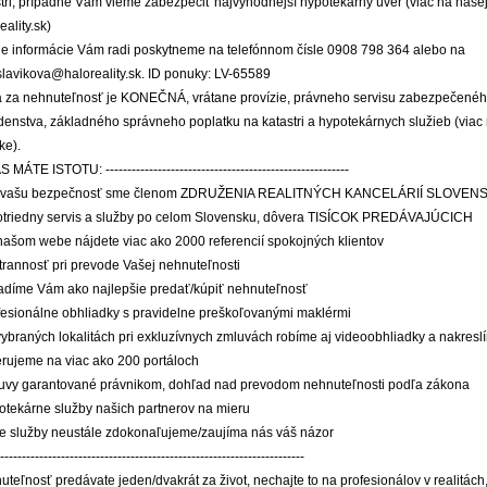
tri, prípadne Vám vieme zabezpečiť najvýhodnejší hypotekárny úver (viac na našej
eality.sk)
šie informácie Vám radi poskytneme na telefónnom čísle 0908 798 364 alebo na
slavikova@haloreality.sk. ID ponuky: LV-65589
 za nehnuteľnosť je KONEČNÁ, vrátane provízie, právneho servisu zabezpečené
denstva, základného správneho poplatku na katastri a hypotekárnych služieb (viac
ke).
MÁTE ISTOTU: --------------------------------------------------------
e vašu bezpečnosť sme členom ZDRUŽENIA REALITNÝCH KANCELÁRIÍ SLOVENS
votriedny servis a služby po celom Slovensku, dôvera TISÍCOK PREDÁVAJÚCICH
 našom webe nájdete viac ako 2000 referencií spokojných klientov
trannosť pri prevode Vašej nehnuteľnosti
radíme Vám ako najlepšie predať/kúpiť nehnuteľnosť
ofesionálne obhliadky s pravidelne preškoľovanými maklérmi
vybraných lokalitách pri exkluzívnych zmluvách robíme aj videoobhliadky a nakresl
erujeme na viac ako 200 portáloch
luvy garantované právnikom, dohľad nad prevodom nehnuteľnosti podľa zákona
potekárne služby našich partnerov na mieru
še služby neustále zdokonaľujeme/zaujíma nás váš názor
----------------------------------------------------------------------
uteľnosť predávate jeden/dvakrát za život, nechajte to na profesionálov v realit