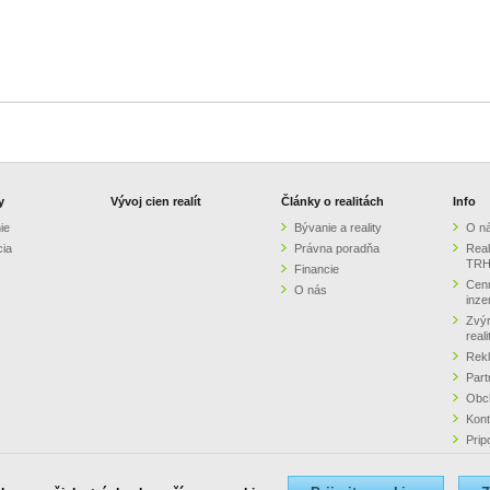
y
Vývoj cien realít
Články o realitách
Info
ie
Bývanie a reality
O n
cia
Právna poradňa
Real
TRH
Financie
Cenn
O nás
inze
Zvýr
real
Rek
Part
Obc
Kont
Prip