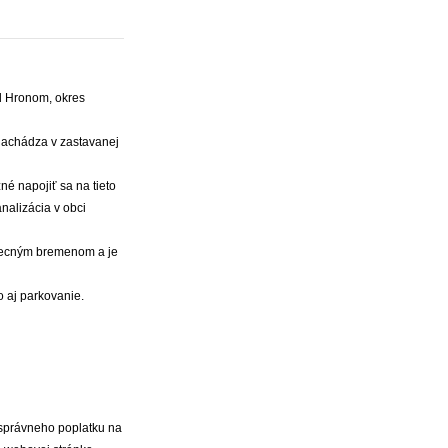
d Hronom, okres
nachádza v zastavanej
é napojiť sa na tieto
nalizácia v obci
 vecným bremenom a je
 aj parkovanie.
 správneho poplatku na