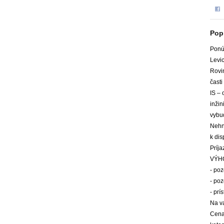
Pop
Ponú
Levic
Rovi
čast
IS –
inžin
vybu
Nehn
k dis
Príj
VÝH
- po
- po
- pr
Na v
Cena