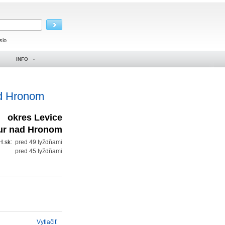
slo
INFO
ad Hronom
okres Levice
ur nad Hronom
H.sk:
pred 49 tyždňami
:
pred 45 tyždňami
Vytlačiť