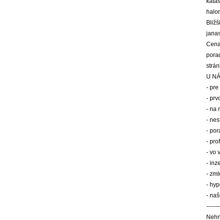
katas
halor
Bliž
jana
Cena
pora
strán
U NÁS 
- pr
- pr
- na
- nes
- po
- pr
- vo 
- inz
- zm
- hy
- na
-------
Nehn