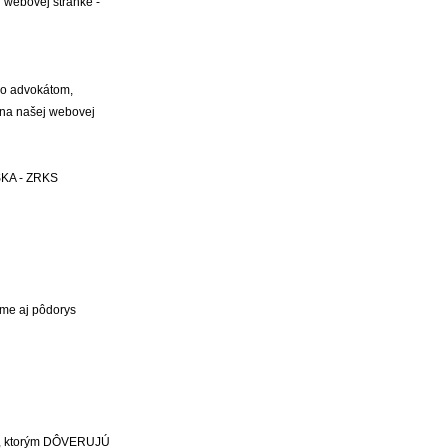
 webovej stránke -
ho advokátom,
 na našej webovej
KA - ZRKS
íme aj pôdorys
ách, ktorým DÔVERUJÚ