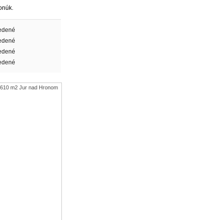
onúk.
edené
edené
edené
edené
 610 m2 Jur nad Hronom