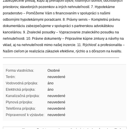
Zabezpečíme predaj, kúpu aj prenájom bytov, rodinných domov, obchodných
priestorov, stavebných pozemkov a iných nehnuteľností. 7. Hypotekárne
poradenstvo – Pomôžeme Vám s financovaním v spolupráci s našimi
odbornými hypotekárnymi poradcami. 8. Právny servis – Kompletnú právnu
dokumentáciu zabezpečujeme v spolupráci s partnerskou advokátskou
kanceláriou. 9. Znalecké posudky – Vypracovanie znaleckého posudku na
nehnuteľnosti. 10. Právne dokumenty – Pripravíme kúpne zmluvy a návrhy na
vklad, aj na nehnuteľnosti mimo našej inzercie. 11. Rýchlosť a profesionalita –
Našim cieľom je realizácia zákaziek efektívne, rýchlo a s dôrazom na kvalitu.
-----------------------------------------------------------------------------------------------------
Forma vlastníctva:
Osobné
Terén:
neuvedené
Vodovodná prípojka:
áno
Elektrická prípojka:
áno
Kanalizačná prípojka:
neuvedené
Plynová prípojka:
neuvedené
Telefónna prípojka:
neuvedené
Pripravenosť k výstavbe:
neuvedené