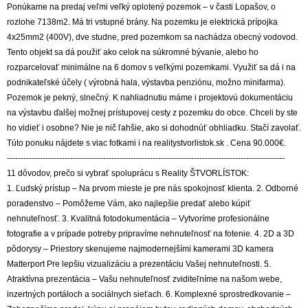
Ponúkame na predaj veľmi veľký oplotený pozemok – v časti Lopašov, o
rozlohe 7138m2. Má tri vstupné brány. Na pozemku je elektrická prípojka
4x25mm2 (400V), dve studne, pred pozemkom sa nachádza obecný vodovod.
Tento objekt sa dá použiť ako celok na súkromné bývanie, alebo ho
rozparcelovať minimálne na 6 domov s veľkými pozemkami. Využiť sa dá i na
podnikateľské účely ( výrobná hala, výstavba penziónu, možno minifarma).
Pozemok je pekný, slnečný. K nahliadnutiu máme i projektovú dokumentáciu
na výstavbu ďalšej možnej prístupovej cesty z pozemku do obce. Chceli by ste
ho vidieť i osobne? Nie je nič ľahšie, ako si dohodnúť obhliadku. Stačí zavolať.
Túto ponuku nájdete s viac fotkami i na realitystvorlistok.sk . Cena 90.000€.
-----------------------------------------------------------------------------------------------------
11 dôvodov, prečo si vybrať spoluprácu s Reality ŠTVORLÍSTOK:
1. Ľudský prístup – Na prvom mieste je pre nás spokojnosť klienta. 2. Odborné
poradenstvo – Pomôžeme Vám, ako najlepšie predať alebo kúpiť
nehnuteľnosť. 3. Kvalitná fotodokumentácia – Vytvoríme profesionálne
fotografie a v prípade potreby pripravíme nehnuteľnosť na fotenie. 4. 2D a 3D
pôdorysy – Priestory skenujeme najmodernejšími kamerami 3D kamera
Matterport Pre lepšiu vizualizáciu a prezentáciu Vašej nehnuteľnosti. 5.
Atraktívna prezentácia – Vašu nehnuteľnosť zviditeľníme na našom webe,
inzertných portáloch a sociálnych sieťach. 6. Komplexné sprostredkovanie –