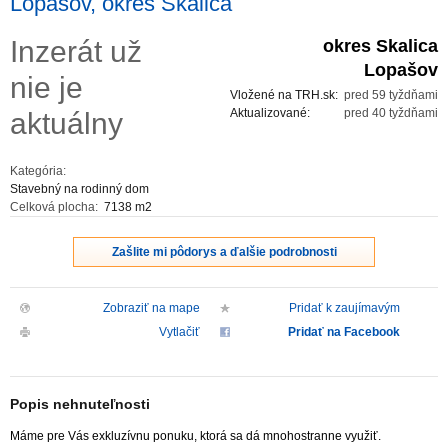
Lopašov, okres Skalica
ZVÝRAZNENIE REALITNÝCH INZERÁTOV
Inzerát už
okres Skalica
Lopašov
nie je
REKLAMA
Vložené na TRH.sk:
pred 59 tyždňami
Aktualizované:
pred 40 tyždňami
aktuálny
PARTNERI
Kategória:
OBCHODNÉ PODMIENKY
Stavebný na rodinný dom
Celková plocha:
7138 m2
KONTAKT
Zašlite mi pôdorys a ďalšie podrobnosti
PRIPOMIENKY
Zobraziť na mape
Pridať k zaujímavým
Vytlačiť
Pridať na Facebook
Popis nehnuteľnosti
Máme pre Vás exkluzívnu ponuku, ktorá sa dá mnohostranne využiť.