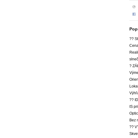
Pop
?? S
Cena
Real
slne
? Z
Výme
Orie
Lokal
Výhľ
?? 
IS pr
Optic
Bez n
?? V
Skve