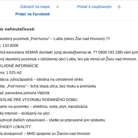
Zobraziť na mape
Pridať k zaujímavým
Pridať na Facebook
is nehnuteľnosti
tavebný pozemok „Pod horou" – Lutila (okres Žiar nad Hronom) ??
: 133.000€
itná kancelária XEMAR (kontakt: juraj.skoda@xemar.sk, ?? 0908 193 188) vám pon
čný stavebný pozemok v obľúbenej obci Lutila, len pár minút od Žiaru nad Hronom.
ÁKLADNÉ INFORMÁCIE:
ra: 1 025 m2
ntácia: juhozápadná – ideálna na celodenné slnko
ita: „Pod horou" – tichá slepá ulica, bez hluku a premávky
ad: panoráma pohoria Vtáčnik
IDEÁLNE PRE VÝSTAVBU RODINNÉHO DOMU:
iamo na pozemku – elektrina, voda, plyn, kanalizácia
ký internet – dostupný na ulici
utnosti ďalších vybavovaní – všetko je pripravené pre výstavbu
ÝHODY LOKALITY:
lá dostupnosť – MHD spojenie so Žiarom nad Hronom