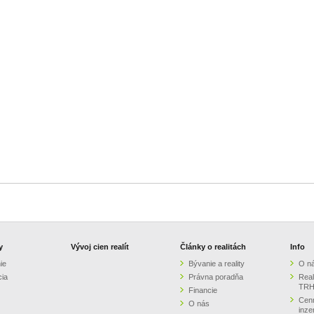
y
Vývoj cien realít
Články o realitách
Info
ie
Bývanie a reality
O n
cia
Právna poradňa
Real
TRH
Financie
Cenn
O nás
inze