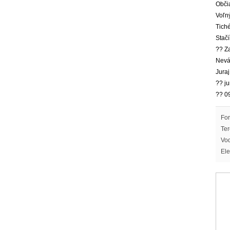
Obči
Voľný
Tiché
Stačí
?? Z
Nevá
Jura
?? j
?? 0
For
Ter
Vod
Ele