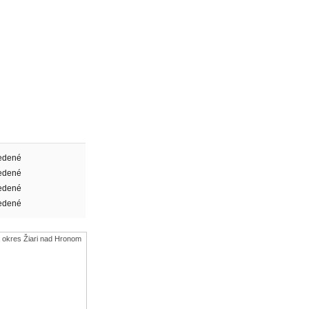
edené
edené
edené
edené
 okres Žiari nad Hronom