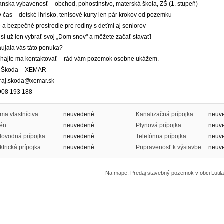
anska vybavenosť – obchod, pohostinstvo, materská škola, ZŠ (1. stupeň)
 čas – detské ihrisko, tenisové kurty len pár krokov od pozemku
 a bezpečné prostredie pre rodiny s deťmi aj seniorov
 si už len vybrať svoj „Dom snov" a môžete začať stavať!
aujala vás táto ponuka?
hajte ma kontaktovať – rád vám pozemok osobne ukážem.
j Škoda – XEMAR
uraj.skoda@xemar.sk
908 193 188
ma vlastníctva:
neuvedené
Kanalizačná prípojka:
neuv
én:
neuvedené
Plynová prípojka:
neuv
ovodná prípojka:
neuvedené
Telefónna prípojka:
neuv
ktrická prípojka:
neuvedené
Pripravenosť k výstavbe:
neuv
Na mape: Predaj stavebný pozemok v obci Lutila