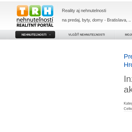
Reality aj nehnutelnosti
na predaj, byty, domy - Bratislava, ..
NEHNUTEĽNOSTI
VLOŽIŤ NEHNUTEĽNOSTI
MOJ
Pr
Hr
In
a
Kate
Celk