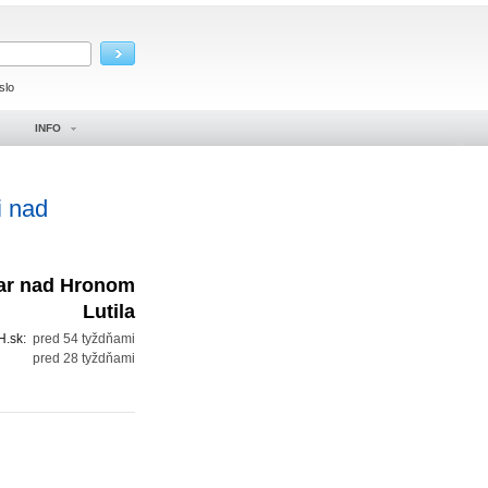
slo
INFO
i nad
iar nad Hronom
Lutila
H.sk:
pred 54 tyždňami
:
pred 28 tyždňami