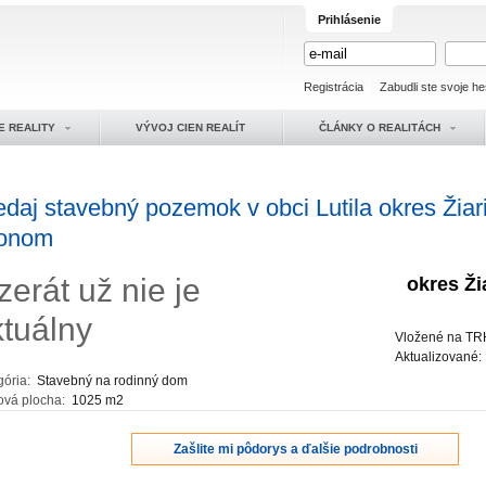
Prihlásenie
Registrácia
Zabudli ste svoje he
E REALITY
VÝVOJ CIEN REALÍT
ČLÁNKY O REALITÁCH
edaj stavebný pozemok v obci Lutila okres Žiar
onom
zerát už nie je
okres Ž
ktuálny
Vložené na TR
Aktualizované
gória:
Stavebný na rodinný dom
ová plocha:
1025 m2
Zašlite mi pôdorys a ďalšie podrobnosti