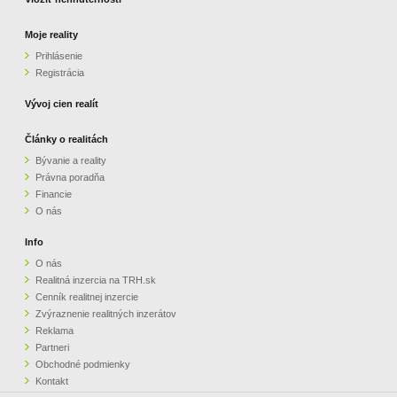
Moje reality
Prihlásenie
Registrácia
Vývoj cien realít
Články o realitách
Bývanie a reality
Právna poradňa
Financie
O nás
Info
O nás
Realitná inzercia na TRH.sk
Cenník realitnej inzercie
Zvýraznenie realitných inzerátov
Reklama
Partneri
Obchodné podmienky
Kontakt