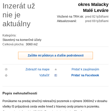
Inzerát už
okres Malacky
ZVÝRAZNENIE REALITNÝCH INZERÁTOV
Malé Leváre
nie je
Vložené na TRH.sk:
pred 82 tyždňami
REKLAMA
Aktualizované:
pred 69 tyždňami
aktuálny
PARTNERI
Kategória:
Stavebný na komerčné účely
Celková plocha:
3060 m2
OBCHODNÉ PODMIENKY
Zašlite mi pôdorys a ďalšie podrobnosti
KONTAKT
Zobraziť na mape
Pridať k zaujímavým
PRIPOMIENKY
Vytlačiť
Pridať na Facebook
Popis nehnuteľnosti
Ponúkame na predaj slnečný rekreačný pozemok o výmere 3060m2 v dosahu
všetky IS príjazdová cesta vedie hneď z hlavnej cesty priamo k pozemku.