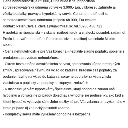
Cena nehnuteľnosti je 65.000,-Eur a bude k nej pripočítaná
sprostredkovateľská odmena vo výške 3.000,- Eur, v ktorej sú zahrnuté aj
všetky poplatky, právny a hypotekárny servis. Cena nehnuteľnosti so
sprostredkovateľskou odmenou je spolu 68.000,-Eur celkom.
Kontakt: Peter Chvála, chvala@maximreal.sk, tel.: 0908 438 722
Hypotekárny špecialista – získajte najlepší úrok a znalecký posudok zadarmo!
Prečo kupovať nehnuteľnosť prostredníctvom realitnej kancelárie Maxim
Real?
- Cena nehnuteľnosti je pre Vás konečná - neplatíte žiadne poplatky spojené s
predajom a prevodom nehnuteľnosti.
- Okrem bezplatného advokátskeho servisu, spracovania kúpno-predajných
zmlúv , spracovania návrhu na vklad do katastra, hradíme tiež poplatky za
podanie návrhu na vklad do katastra, správne poplatky za výpis z listu
vlastníctva a poplatky za podpisy na kúpnych zmluvách.
- K dispozícii je Vám hypotekárny špecialista, ktorý pohodlne zariadi Vašu
hypotéku a vo väčšine prípadov dojednáva výhodnejšie podmienky, ako keď si
klient hypotéku vybavuje sám. Jeho služby sú pre Vás zdarma a navyše máte v
tomto prípade aj znalecký posudok zdarma.
- Kompletný servis máte vyriešený pohodlne a bezpečne