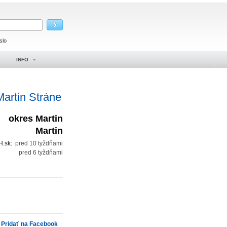
slo
INFO
artin Stráne
okres Martin
Martin
H.sk:
pred 10 tyždňami
:
pred 6 tyždňami
Pridať na Facebook