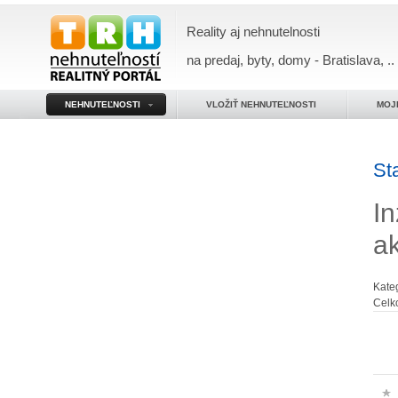
Reality aj nehnutelnosti
na predaj, byty, domy - Bratislava, ..
NEHNUTEĽNOSTI
VLOŽIŤ NEHNUTEĽNOSTI
MOJ
St
In
a
Kate
Celk