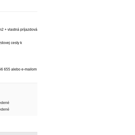
2 + vlastná príjazdová
zdovej cesty k
966 655 alebo e-mailom
edené
edené