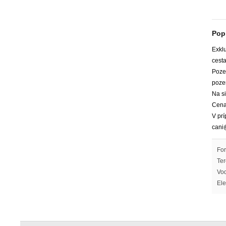
Pop
Exkl
cest
Pozem
poze
Na si
Cena
V prí
cani
For
Ter
Vod
Ele