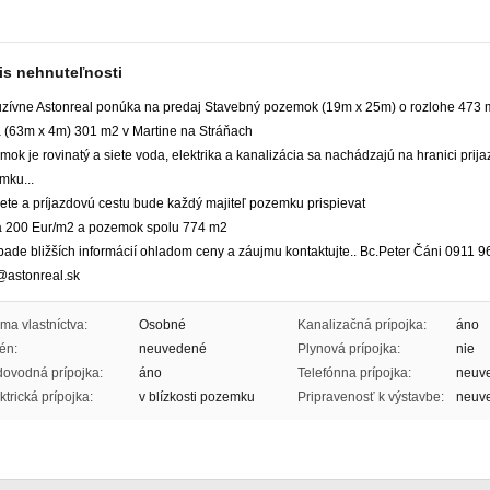
is nehnuteľnosti
uzívne Astonreal ponúka na predaj Stavebný pozemok (19m x 25m) o rozlohe 473 m
a (63m x 4m) 301 m2 v Martine na Stráňach
ok je rovinatý a siete voda, elektrika a kanalizácia sa nachádzajú na hranici prija
mku...
ete a príjazdovú cestu bude každý majiteľ pozemku prispievat
 200 Eur/m2 a pozemok spolu 774 m2
pade bližších informácií ohladom ceny a záujmu kontaktujte.. Bc.Peter Čáni 0911 
@astonreal.sk
ma vlastníctva:
Osobné
Kanalizačná prípojka:
áno
én:
neuvedené
Plynová prípojka:
nie
ovodná prípojka:
áno
Telefónna prípojka:
neuv
ktrická prípojka:
v blízkosti pozemku
Pripravenosť k výstavbe:
neuv