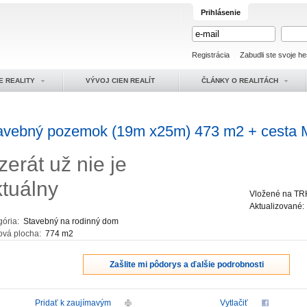
Prihlásenie
Registrácia
Zabudli ste svoje he
E REALITY
VÝVOJ CIEN REALÍT
ČLÁNKY O REALITÁCH
avebný pozemok (19m x25m) 473 m2 + cesta M
zerát už nie je
ktuálny
Vložené na TR
Aktualizované
gória:
Stavebný na rodinný dom
ová plocha:
774 m2
Zašlite mi pôdorys a ďalšie podrobnosti
Pridať k zaujímavým
Vytlačiť