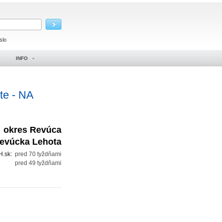
slo
INFO
te - NA
okres Revúca
evúcka Lehota
H.sk:
pred 70 tyždňami
:
pred 49 tyždňami