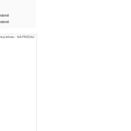
edené
edené
kej lehote - NA PREDAJ