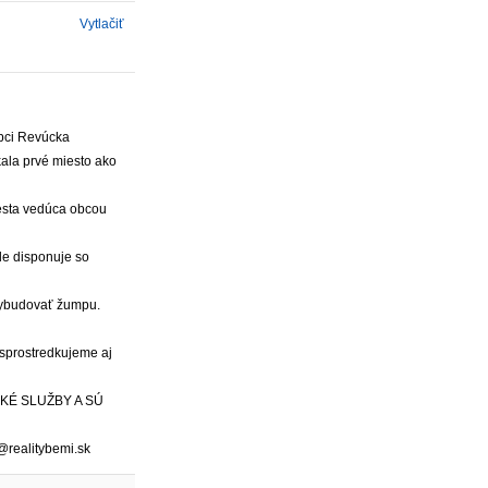
Vytlačiť
bci Revúcka
ala prvé miesto ako
cesta vedúca obcou
le disponuje so
 vybudovať žumpu.
 sprostredkujeme aj
KÉ SLUŽBY A SÚ
@realitybemi.sk