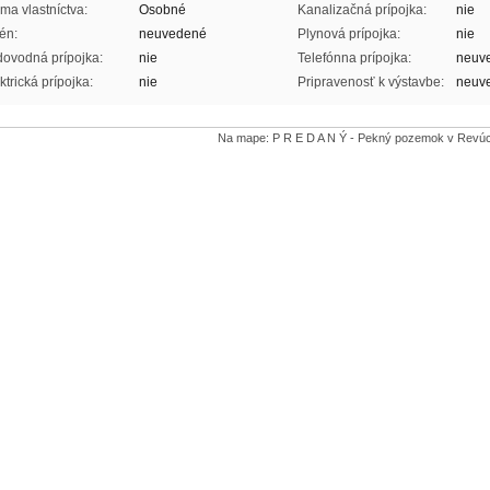
ma vlastníctva:
Osobné
Kanalizačná prípojka:
nie
én:
neuvedené
Plynová prípojka:
nie
ovodná prípojka:
nie
Telefónna prípojka:
neuv
ktrická prípojka:
nie
Pripravenosť k výstavbe:
neuv
Na mape: P R E D A N Ý - Pekný pozemok v Revúc