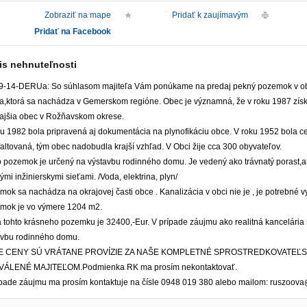
Zobraziť na mape
Pridať k zaujímavým
Pridať na Facebook
is nehnuteľnosti
9-14-DERUa: So súhlasom majiteľa Vám ponúkame na predaj pekný pozemok v o
ta,ktorá sa nachádza v Gemerskom regióne. Obec je významná, že v roku 1987 získ
rajšia obec v Rožňavskom okrese.
ku 1982 bola pripravená aj dokumentácia na plynofikáciu obce. V roku 1952 bola 
altovaná, tým obec nadobudla krajší vzhľad. V Obci žije cca 300 obyvateľov.
o pozemok je určený na výstavbu rodinného domu. Je vedený ako trávnatý porast,a
ými inžinierskymi sieťami. /Voda, elektrina, plyn/
ok sa nachádza na okrajovej časti obce . Kanalizácia v obci nie je , je potrebné
mok je vo výmere 1204 m2.
 tohto krásneho pozemku je 32400,-Eur. V prípade záujmu ako realitná kancelária
avbu rodinného domu.
E CENY SÚ VRÁTANE PROVÍZIE ZA NAŠE KOMPLETNÉ SPROSTREDKOVATEĽS
ÁLENÉ MAJITEĽOM.Podmienka RK ma prosím nekontaktovať.
ípade záujmu ma prosím kontaktuje na čísle 0948 019 380 alebo mailom: ruszoova