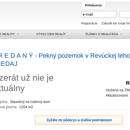
Prihlásenie
Registrácia
Zabudli ste svoje he
E REALITY
VÝVOJ CIEN REALÍT
ČLÁNKY O REALITÁCH
R E D A N Ý - Pekný pozemok v Revúckej leho
REDAJ
zerát už nie je
R
ktuálny
Vložené na TR
Aktualizované
gória:
Stavebný na rodinný dom
ová plocha:
1204 m2
Zašlite mi pôdorys a ďalšie podrobnosti