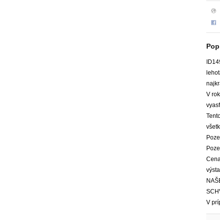
Pop
ID14
leho
najk
V ro
vyasf
Tent
všetk
Pozem
Poze
Cena
výst
NAŠ
SCHV
V pr