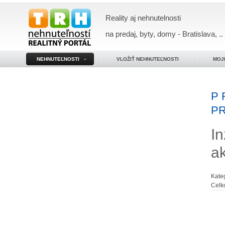
Reality aj nehnutelnosti
na predaj, byty, domy - Bratislava, ..
NEHNUTEĽNOSTI
VLOŽIŤ NEHNUTEĽNOSTI
MOJ
P 
P
In
a
Kate
Celk