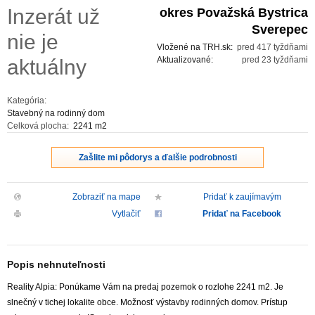
Inzerát už
okres Považská Bystrica
ZVÝRAZNENIE REALITNÝCH INZERÁTOV
Sverepec
nie je
Vložené na TRH.sk:
pred 417 tyždňami
REKLAMA
Aktualizované:
pred 23 tyždňami
aktuálny
PARTNERI
Kategória:
Stavebný na rodinný dom
Celková plocha:
2241 m2
OBCHODNÉ PODMIENKY
Zašlite mi pôdorys a ďalšie podrobnosti
KONTAKT
Zobraziť na mape
Pridať k zaujímavým
PRIPOMIENKY
Vytlačiť
Pridať na Facebook
Popis nehnuteľnosti
Reality Alpia: Ponúkame Vám na predaj pozemok o rozlohe 2241 m2. Je
slnečný v tichej lokalite obce. Možnosť výstavby rodinných domov. Prístup