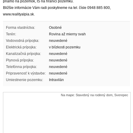
priamo na pozemok, IS na hranici pozemku.
Bližšie informácie Vám radi poskytneme na tel. čísle 0948 885 800,
www.realityalpia.sk.
Forma vlastníctva:
Osobné
Terén:
Rovina až mierny svah
Vodovodná prípojka:
neuvedené
Elektrická prípojka:
v blízkosti pozemku
Kanalizačná prípojka:
neuvedené
Plynová prípojka:
neuvedené
Telefónna prípojka:
neuvedené
Pripravenosť k výstavbe:
neuvedené
Umiestnenie pozemku:
Intravilán
Na mape: Stavebný na rodinný dom, Sverepec