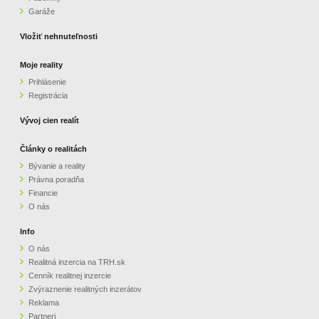
Garáže
Vložiť nehnuteľnosti
Moje reality
Prihlásenie
Registrácia
Vývoj cien realít
Články o realitách
Bývanie a reality
Právna poradňa
Financie
O nás
Info
O nás
Realitná inzercia na TRH.sk
Cenník realitnej inzercie
Zvýraznenie realitných inzerátov
Reklama
Partneri