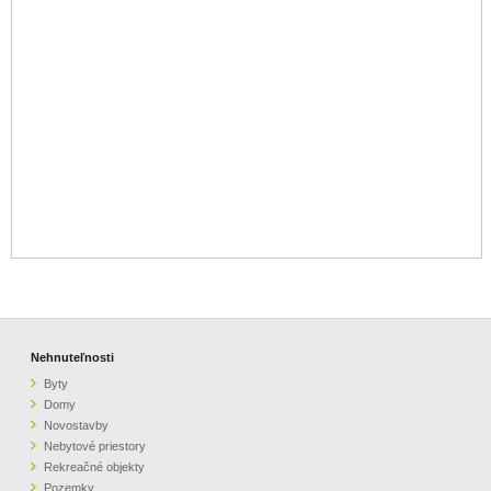
Nehnuteľnosti
Byty
Domy
Novostavby
Nebytové priestory
Rekreačné objekty
Pozemky