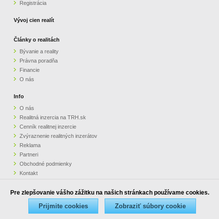
Registrácia
Vývoj cien realít
Články o realitách
Bývanie a reality
Právna poradňa
Financie
O nás
Info
O nás
Realitná inzercia na TRH.sk
Cenník realitnej inzercie
Zvýraznenie realitných inzerátov
Reklama
Partneri
Obchodné podmienky
Kontakt
Pripomienky
Pre zlepšovanie vášho zážitku na našich stránkach používame cookies.
Copyright © 1998 - 2026 www.trh.sk - Kompletný TRH nehnuteľností