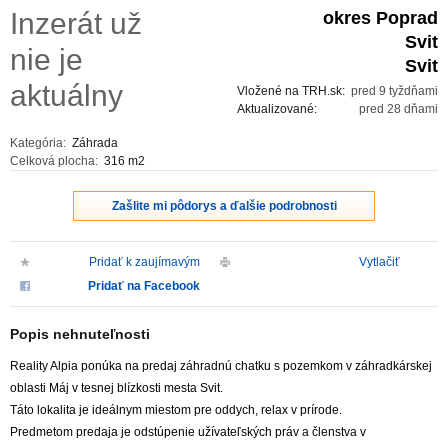
Inzerát už
okres Poprad
ZVÝRAZNENIE REALITNÝCH INZERÁTOV
Svit
nie je
Svit
REKLAMA
aktuálny
Vložené na TRH.sk:
pred 9 tyždňami
Aktualizované:
pred 28 dňami
PARTNERI
Kategória:
Záhrada
Celková plocha:
316 m2
OBCHODNÉ PODMIENKY
Zašlite mi pôdorys a ďalšie podrobnosti
KONTAKT
Pridať k zaujímavým
Vytlačiť
PRIPOMIENKY
Pridať na Facebook
Popis nehnuteľnosti
Reality Alpia ponúka na predaj záhradnú chatku s pozemkom v záhradkárskej
oblasti Máj v tesnej blízkosti mesta Svit.
Táto lokalita je ideálnym miestom pre oddych, relax v prírode.
Predmetom predaja je odstúpenie užívateľských práv a členstva v