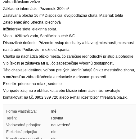
záhradkárskom zväze
Základné informácie: Pozemok: 300 m²
Zastavaná plocha 16 m² Dispozícia: dvojpodlažná chata, Materiál: tehla
Zateplenie: áno Strecha: plechová
Inžinierske siete: elektrina solar.
Voda - úžitková voda, Sanitácia: suché WC
Dispozičné riešenie: Prízemie: vstup do chatky a hlavnej miestnosti, miestnosť
na náradie Podkrovie : možnosť spania
Chatka sa nachádza blízko mesta, čo zaručuje jednoduchý prístup a pohodlie.
V blízkosti je zástavka MHD, čo zabezpečuje výbornú dostupnosť.
Táto chatka je ideálnou voľbou pre tých, ktorí hľadajú únik z mestského zhonu,
s možnosťou záhradkárčenia a relaxácie v krásnom prostredí.
Exteriér: priestor na relax , sedenie
V prípade záujmu o obhliadku, alebo bližšie informácie nás neváhajte
kontaktovať na t.č. 0902 389 720 alebo e-mail jozef.bizon@realityalpia.sk.
Forma vlastníctva:
Iné
Terén:
Rovina
Vodovodná prípojka:
neuvedené
Elektrická prípojka:
nie
Kanalizačná prípojka:
nie