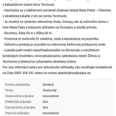
v katastrálnom území obce Terchová.
- Nachádza sa v nádhernom prostredí chatovej oblasti Biely Potok – Pálenice,
v atraktívnej lokalite 2 km od centra Terchovej.
- Je vhodný na výstavbu rekreačnej chaty, chalupy, ale aj rodinného domu v
lone Malej Fatry s krásnymi výhľadmi na Rozsutce a okolitú prírodu.
- Rozmery: šírka 50 m x dĺžka 60 m.
- Pozemok je svahovitý.IS: elektrina, voda a kanalizácia na pozemku.
- Súčasťou predaja je aj podiel na súkromnej betónovej prístupovej ceste.
- Lokalita patrí medzi najvyhľadávanejšie na Slovensku s množstvom
turistických chodníkov, novovybudovanou cyklotrasou medzi Žilinou a
Terchovou a blízkosťou lyžiarskeho strediska Vrátna.
Pre viac informácií alebo pre dohodnutie obhliadky nás neváhajte kontaktovať
na čísle 0905 358 191 alebo na roman.akantis@realityalpia.sk.
Forma vlastníctva:
Osobné
Terén:
Svahovitý
Vodovodná prípojka:
neuvedené
Elektrická prípojka:
áno
Kanalizačná prípojka:
áno
Plynová prípojka:
neuvedené