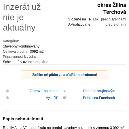
Inzerát už
okres Žilina
ZVÝRAZNENIE REALITNÝCH INZERÁTOV
Terchová
nie je
Vložené na TRH.sk:
pred 5 tyždňami
REKLAMA
Aktualizované:
pred 3 dňami
aktuálny
PARTNERI
Kategória:
Stavebný kombinovaný
Celková plocha:
3092 m2
OBCHODNÉ PODMIENKY
Pripravenosť k výstavbe:
Schvalené v územnom pláne
KONTAKT
Zašlite mi pôdorys a ďalšie podrobnosti
PRIPOMIENKY
Zobraziť na mape
Pridať k zaujímavým
Vytlačiť
Pridať na Facebook
Popis nehnuteľnosti
Reality Alpia Vám ponúkajú na predaj stavebný pozemok s výmerou 3 092 m²