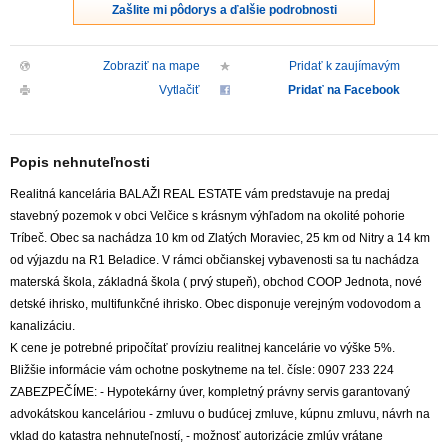
Zašlite mi pôdorys a ďalšie podrobnosti
Zobraziť na mape
Pridať k zaujímavým
Vytlačiť
Pridať na Facebook
Popis nehnuteľnosti
Realitná kancelária BALAŽI REAL ESTATE vám predstavuje na predaj
stavebný pozemok v obci Velčice s krásnym výhľadom na okolité pohorie
Tríbeč. Obec sa nachádza 10 km od Zlatých Moraviec, 25 km od Nitry a 14 km
od výjazdu na R1 Beladice. V rámci občianskej vybavenosti sa tu nachádza
materská škola, základná škola ( prvý stupeň), obchod COOP Jednota, nové
detské ihrisko, multifunkčné ihrisko. Obec disponuje verejným vodovodom a
kanalizáciu.
K cene je potrebné pripočítať províziu realitnej kancelárie vo výške 5%.
Bližšie informácie vám ochotne poskytneme na tel. čísle: 0907 233 224
ZABEZPEČÍME: - Hypotekárny úver, kompletný právny servis garantovaný
advokátskou kanceláriou - zmluvu o budúcej zmluve, kúpnu zmluvu, návrh na
vklad do katastra nehnuteľností, - možnosť autorizácie zmlúv vrátane