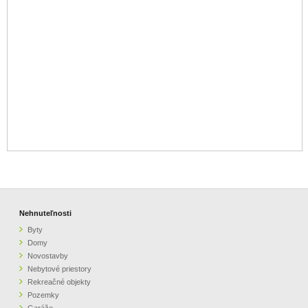
Nehnuteľnosti
Byty
Domy
Novostavby
Nebytové priestory
Rekreačné objekty
Pozemky