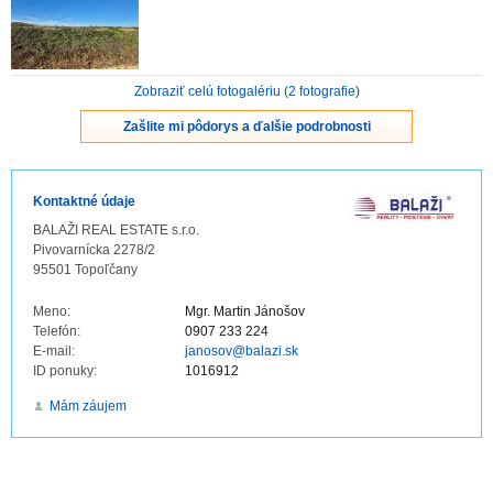
ZVÝRAZNENIE REALITNÝCH INZERÁTOV
Zobraziť celú fotogalériu (2 fotografie)
REKLAMA
Zašlite mi pôdorys a ďalšie podrobnosti
PARTNERI
Kontaktné údaje
OBCHODNÉ PODMIENKY
BALAŽI REAL ESTATE s.r.o.
Pivovarnícka 2278/2
KONTAKT
95501 Topoľčany
Meno:
Mgr. Martin Jánošov
PRIPOMIENKY
Telefón:
0907 233 224
E-mail:
janosov@balazi.sk
ID ponuky:
1016912
Mám záujem