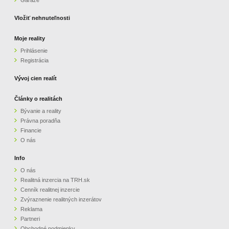
Garáže
Vložiť nehnuteľnosti
Moje reality
Prihlásenie
Registrácia
Vývoj cien realít
Články o realitách
Bývanie a reality
Právna poradňa
Financie
O nás
Info
O nás
Realitná inzercia na TRH.sk
Cenník realitnej inzercie
Zvýraznenie realitných inzerátov
Reklama
Partneri
Obchodné podmienky