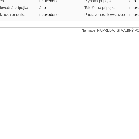
én:
neuvedené
Plynová prípojka:
áno
ovodná prípojka:
áno
Telefónna prípojka:
neuv
ktrická prípojka:
neuvedené
Pripravenosť k výstavbe:
neuv
Na mape: NA PREDAJ STAVEBNÝ 