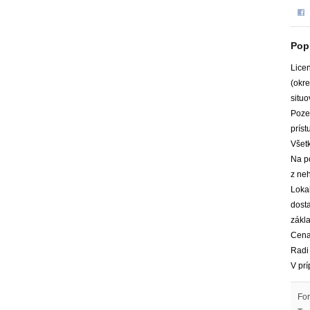
Pop
Lice
(okre
situ
Poze
príst
Všetk
Na p
z neh
Loka
dost
zákla
Cena
Radi
V pr
For