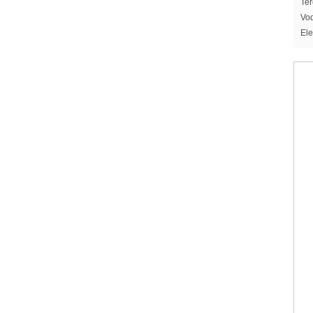
Ter
Vod
Ele