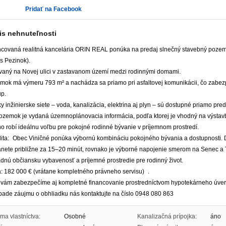
Pridať na Facebook
is nehnuteľnosti
ncovaná realitná kancelária ORIN REAL ponúka na predaj slnečný stavebný pozem
s Pezinok).
ovaný na Novej ulici v zastavanom území medzi rodinnými domami.
mok má výmeru 793 m² a nachádza sa priamo pri asfaltovej komunikácii, čo zabe
up.
y inžinierske siete – voda, kanalizácia, elektrina aj plyn – sú dostupné priamo p
ozemok je vydaná územnoplánovacia informácia, podľa ktorej je vhodný na výsta
o robí ideálnu voľbu pre pokojné rodinné bývanie v príjemnom prostredí.
lita: Obec Viničné ponúka výbornú kombináciu pokojného bývania a dostupnosti. D
anete približne za 15–20 minút, rovnako je výborné napojenie smerom na Senec a 
dnú občiansku vybavenosť a príjemné prostredie pre rodinný život.
: 182 000 € (vrátane kompletného právneho servisu) .
 vám zabezpečíme aj kompletné financovanie prostredníctvom hypotekárneho úver
ípade záujmu o obhliadku nás kontaktujte na číslo 0948 080 863
ma vlastníctva:
Osobné
Kanalizačná prípojka:
áno