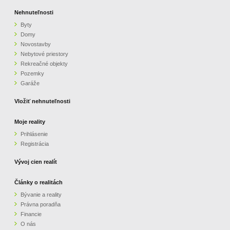
Nehnuteľnosti
Byty
Domy
Novostavby
Nebytové priestory
Rekreačné objekty
Pozemky
Garáže
Vložiť nehnuteľnosti
Moje reality
Prihlásenie
Registrácia
Vývoj cien realít
Články o realitách
Bývanie a reality
Právna poradňa
Financie
O nás