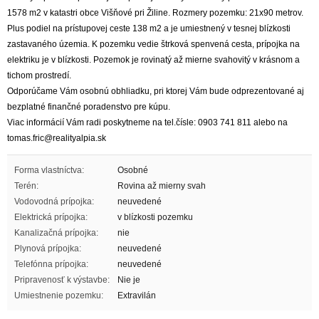
1578 m2 v katastri obce Višňové pri Žiline. Rozmery pozemku: 21x90 metrov.
Plus podiel na prístupovej ceste 138 m2 a je umiestnený v tesnej blízkosti
zastavaného územia. K pozemku vedie štrková spenvená cesta, prípojka na
elektriku je v blízkosti. Pozemok je rovinatý až mierne svahovitý v krásnom a
tichom prostredí.
Odporúčame Vám osobnú obhliadku, pri ktorej Vám bude odprezentované aj
bezplatné finančné poradenstvo pre kúpu.
Viac informácií Vám radi poskytneme na tel.čísle: 0903 741 811 alebo na
tomas.fric@realityalpia.sk
Forma vlastníctva:
Osobné
Terén:
Rovina až mierny svah
Vodovodná prípojka:
neuvedené
Elektrická prípojka:
v blízkosti pozemku
Kanalizačná prípojka:
nie
Plynová prípojka:
neuvedené
Telefónna prípojka:
neuvedené
Pripravenosť k výstavbe:
Nie je
Umiestnenie pozemku:
Extravilán