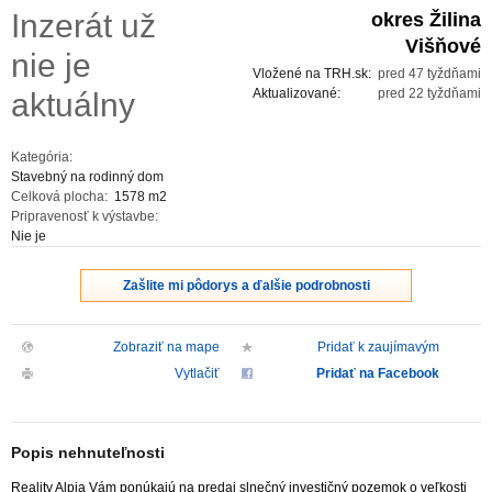
Inzerát už
okres Žilina
ZVÝRAZNENIE REALITNÝCH INZERÁTOV
Višňové
nie je
Vložené na TRH.sk:
pred 47 tyždňami
REKLAMA
Aktualizované:
pred 22 tyždňami
aktuálny
PARTNERI
Kategória:
Stavebný na rodinný dom
Celková plocha:
1578 m2
OBCHODNÉ PODMIENKY
Pripravenosť k výstavbe:
Nie je
KONTAKT
Zašlite mi pôdorys a ďalšie podrobnosti
PRIPOMIENKY
Zobraziť na mape
Pridať k zaujímavým
Vytlačiť
Pridať na Facebook
Popis nehnuteľnosti
Reality Alpia Vám ponúkajú na predaj slnečný investičný pozemok o veľkosti