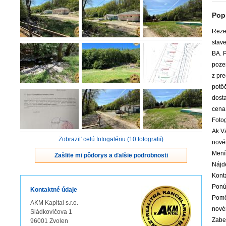
Pop
Reze
stav
BA. 
poze
z pre
potô
dosta
cena
Foto
Ak V
Zobraziť celú fotogalériu (10 fotografií)
nové
Mení
Zašlite mi pôdorys a ďalšie podrobnosti
Nájde
Kont
Ponú
Kontaktné údaje
Pomô
AKM Kapital s.r.o.
nové
Sládkovičova 1
Zabe
96001 Zvolen