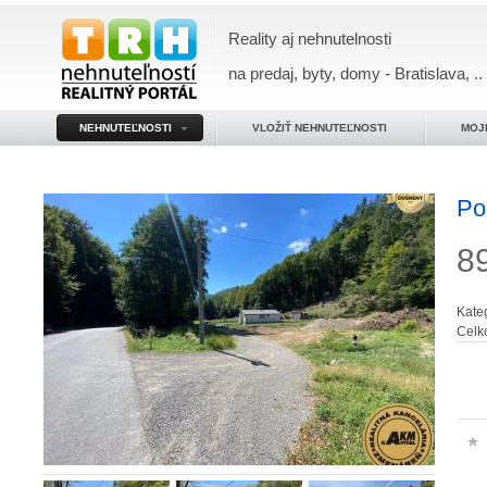
Reality aj nehnutelnosti
na predaj, byty, domy - Bratislava, ..
NEHNUTEĽNOSTI
VLOŽIŤ NEHNUTEĽNOSTI
MOJ
Po
8
Kate
Celk