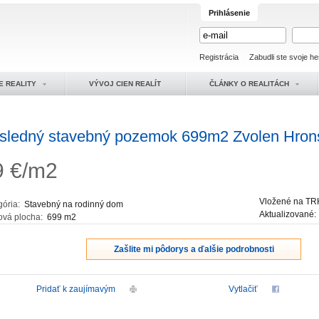
Prihlásenie
Registrácia
Zabudli ste svoje he
E REALITY
VÝVOJ CIEN REALÍT
ČLÁNKY O REALITÁCH
sledný stavebný pozemok 699m2 Zvolen Hron
9
€/m2
Vložené na TR
gória:
Stavebný na rodinný dom
Aktualizované
ová plocha:
699 m2
Zašlite mi pôdorys a ďalšie podrobnosti
Pridať k zaujímavým
Vytlačiť