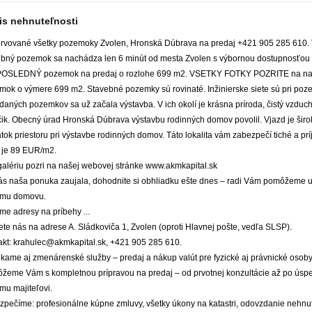
is nehnuteľnosti
rvované všetky pozemoky Zvolen, Hronská Dúbrava na predaj +421 905 285 610. 
ebný pozemok sa nachádza len 6 minút od mesta Zvolen s výbornou dostupnosťou 
POSLEDNÝ pozemok na predaj o rozlohe 699 m2. VSETKY FOTKY POZRITE na naš
mok o výmere 699 m2. Stavebné pozemky sú rovinaté. Inžinierske siete sú pri poz
daných pozemkov sa už začala výstavba. V ich okolí je krásna príroda, čistý vzduch a
čik. Obecný úrad Hronská Dúbrava výstavbu rodinných domov povolil. Vjazd je širo
tok priestoru pri výstavbe rodinných domov. Táto lokalita vám zabezpečí tiché a p
 je 89 EUR/m2.
galériu pozri na našej webovej stránke www.akmkapital.sk
ás naša ponuka zaujala, dohodnite si obhliadku ešte dnes – radi Vám pomôžeme ur
mu domovu.
me adresy na príbehy ...
te nás na adrese A. Sládkoviča 1, Zvolen (oproti Hlavnej pošte, vedľa SLSP).
akt: krahulec@akmkapital.sk, +421 905 285 610.
kame aj zmenárenské služby – predaj a nákup valút pre fyzické aj právnické osoby
žeme Vám s kompletnou prípravou na predaj – od prvotnej konzultácie až po ús
mu majiteľovi.
zpečíme: profesionálne kúpne zmluvy, všetky úkony na katastri, odovzdanie nehnut