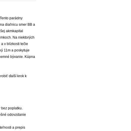
Tento parádny
na diaľnicu smer BB a
ej akmkapital
emkoch. Na niektorých
 v blízkosti tečie
ký 11m a poskytuje
ríjemné bývanie. Kúpna
obiť ďalší krok k
 bez poplatku.
pešné odovzdanie
eľnosti a prepis