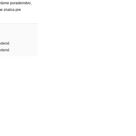
 právne poradenstvo,
me znalca pre
edené
edené