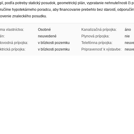
ií, podľa potreby statický posudok, geometrický plán, vypratanie nehnuteľnosti či
ručíme hypotekárneho poradcu, aby financovanie prebehlo bez starostí, odporučí
tovenie znaleckého posudku.
ma vlastníctva:
Osobné
Kanalizačná prípojka:
áno
én:
neuvedené
Plynová prípojka:
nie
ovodná prípojka:
v blízkosti pozemku
Telefónna prípojka:
neuv
ktrická prípojka:
v blízkosti pozemku
Pripravenosť k výstavbe:
neuv