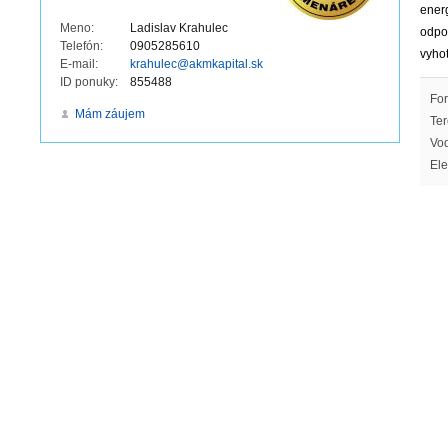
energ
Meno:
Ladislav Krahulec
odpo
Telefón:
0905285610
vyho
E-mail:
krahulec@akmkapital.sk
ID ponuky:
855488
For
Mám záujem
Ter
Vod
Ele