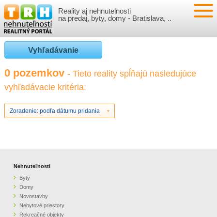
Reality aj nehnutelnosti
NEHNUTEĽNOSTI
na predaj, byty, domy - Bratislava, ..
BYTY
VLOŽIŤ NEHNUTEĽNOSTI
Vyhľadávanie
DOMY
MOJE REALITY
0 pozemkov
- Tieto reality spĺňajú nasledujúce
vyhľadávacie kritéria:
NOVOSTAVBY
PRIHLÁSENIE
VÝVOJ CIEN REALÍT
NEBYTOVÉ PRIESTORY
REGISTRÁCIA
Zoradenie: podľa dátumu pridania
ČLÁNKY O REALITÁCH
REKREAČNÉ OBJEKTY
BÝVANIE A REALITY
INFO
POZEMKY
PRÁVNA PORADŇA
O NÁS
Nehnuteľnosti
Byty
GARÁŽE
FINANCIE
REALITNÁ INZERCIA NA TRH.SK
Domy
Novostavby
Nebytové priestory
O NÁS
CENNÍK REALITNEJ INZERCIE
Rekreačné objekty