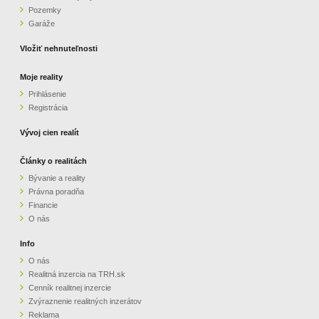
Pozemky
ZVÝRAZNENIE REALITNÝCH INZERÁTOV
Garáže
Vložiť nehnuteľnosti
REKLAMA
Moje reality
Prihlásenie
PARTNERI
Registrácia
OBCHODNÉ PODMIENKY
Vývoj cien realít
Články o realitách
KONTAKT
Bývanie a reality
Právna poradňa
PRIPOMIENKY
Financie
O nás
Info
O nás
Realitná inzercia na TRH.sk
Cenník realitnej inzercie
Zvýraznenie realitných inzerátov
Reklama