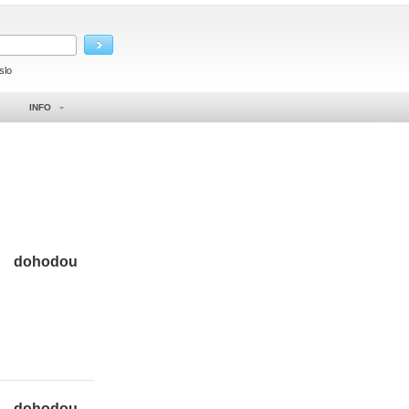
slo
INFO
dohodou
dohodou