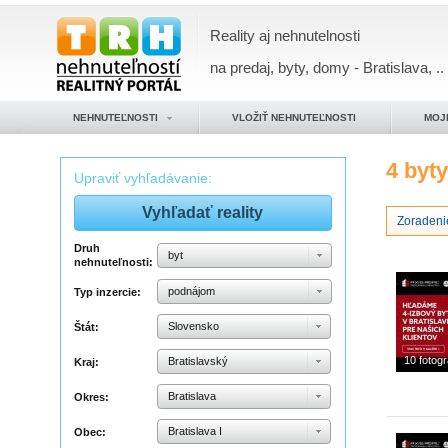
Reality aj nehnutelnosti
na predaj, byty, domy - Bratislava, ..
NEHNUTEĽNOSTI
VLOŽIŤ NEHNUTEĽNOSTI
MOJ
4 byt
Upraviť vyhľadávanie:
Zoradeni
Druh
byt
nehnuteľnosti:
podnájom
Typ inzercie:
Slovensko
Štát:
10 fotogr
Bratislavský
Kraj:
Bratislava
Okres:
Bratislava I
Obec: