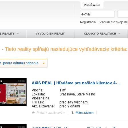
Prihlásenie
Registrácia
Zabudli ste svoje he
E REALITY
VÝVOJ CIEN REALÍT
ČLÁNKY O REALITÁCH
y
- Tieto reality spĺňajú nasledujúce vyhľadávacie kritéria:
e: podľa dátumu pridania
AXIS REAL | Hľadáme pre našich klientov 4-izbový v Bratislave I.
Plocha:
1 m
2
Lokalita:
Bratislava, Staré Mesto
Vložené na
TRH.sk:
pred 149 tyždňami
afií
Aktualizované:
pred 9 dňami
Pridať k zaujímavým
Mám záujem