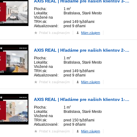
AXIS REAL | Hľadáme pre našich klientov 3-izbový v Bratislave I.
Plocha:
1 m
2
Lokalita:
Bratislava, Staré Mesto
Vložené na
TRH.sk:
pred 149 tyždňami
afií
Aktualizované:
pred 9 dňami
Pridať k zaujímavým
Mám záujem
AXIS REAL | Hľadáme pre našich klientov 2-izbový byt v Bratislave I.
Plocha:
1 m
2
Lokalita:
Bratislava, Staré Mesto
Vložené na
TRH.sk:
pred 149 tyždňami
afií
Aktualizované:
pred 9 dňami
Pridať k zaujímavým
Mám záujem
AXIS REAL | Hľadáme pre našich klientov 1-izbový byt v Bratislave I.
Plocha:
1 m
2
Lokalita:
Bratislava, Staré Mesto
Vložené na
TRH.sk:
pred 150 tyždňami
afií
Aktualizované:
pred 9 dňami
Pridať k zaujímavým
Mám záujem