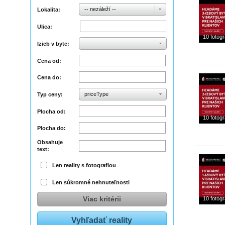
-- nezáleží --
Lokalita:
Ulica:
10 fotogr
Izieb v byte:
Cena od:
Cena do:
priceType
Typ ceny:
Plocha od:
10 fotogr
Plocha do:
Obsahuje
text:
Len reality s fotografiou
Len súkromné nehnuteľnosti
Viac kritérii
10 fotogr