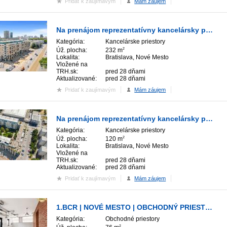
Pridať k zaujímavým
Mám záujem
Na prenájom reprezentatívny kancelársky priestor s terasou
Kategória:
Kancelárske priestory
Úž. plocha:
232 m
2
Lokalita:
Bratislava, Nové Mesto
Vložené na
ií
TRH.sk:
pred 28 dňami
Aktualizované:
pred 28 dňami
Pridať k zaujímavým
Mám záujem
Na prenájom reprezentatívny kancelársky priestor s balkónom
Kategória:
Kancelárske priestory
Úž. plocha:
120 m
2
Lokalita:
Bratislava, Nové Mesto
Vložené na
ií
TRH.sk:
pred 28 dňami
Aktualizované:
pred 28 dňami
Pridať k zaujímavým
Mám záujem
1.BCR | NOVÉ MESTO | OBCHODNÝ PRIESTOR 76,46 m²
Kategória:
Obchodné priestory
2