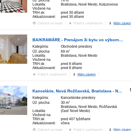
Úž. plocha:
76 m
Lokalita:
Bratislava, Nové Mesto, Kutuzovova
Vložené na
afií
TRH.sk:
pred 30 dňami
Aktualizované:
pred 30 dňami
Zobraziť na mape
Pridať k zaujímavým
Mám záuje
BA/KRAMÁRE - Prenájom 3i bytu vo výbornej lokalite na Kramároch
Kategória:
Obchodné priestory
Úž. plocha:
69 m
2
Lokalita:
Bratislava, Nové Mesto
Vložené na
afií
TRH.sk:
pred 8 dňami
Aktualizované:
pred 8 dňami
Pridať k zaujímavým
Mám záujem
Kancelárie, Nová Rožňavská, Bratislava - Nové Mesto.
Kategória:
Kancelárske priestory
Úž. plocha:
30 m
2
Bratislava, Nové Mesto, Rožňavská
Lokalita:
(časť Nové Mesto)
afií
Vložené na
TRH.sk:
pred 407 tyždňami
Aktualizované:
včera
Zobraziť na mape
Pridať k zaujímavým
Mám záuje