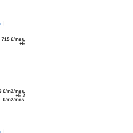
m
715
€/mes.
+E
9
€/m2/mes.
+E 2
€/m2/mes.
m