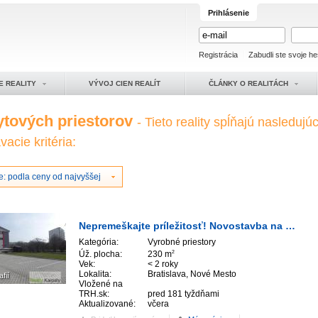
Prihlásenie
Registrácia
Zabudli ste svoje he
E REALITY
VÝVOJ CIEN REALÍT
ČLÁNKY O REALITÁCH
ytových priestorov
- Tieto reality spĺňajú nasledujú
acie kritéria:
e: podla ceny od najvyššej
Nepremeškajte príležitosť! Novostavba na prenájom 300m2, 3x 200m2 , TOP lokalita pri hlavnej ce
Kategória:
Vyrobné priestory
Úž. plocha:
230 m
2
Vek:
< 2 roky
Lokalita:
Bratislava, Nové Mesto
afií
Vložené na
TRH.sk:
pred 181 tyždňami
Aktualizované:
včera