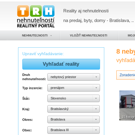
Reality aj nehnutelnosti
na predaj, byty, domy - Bratislava, ..
NEHNUTEĽNOSTI
VLOŽIŤ NEHNUTEĽNOSTI
MOJ
8 neb
Upraviť vyhľadávanie:
vyhľadáv
Druh
Zoradeni
nebytový priestor
nehnuteľnosti:
prenájom
Typ inzercie:
Slovensko
Štát:
Bratislavský
Kraj:
15 fotogr
Bratislava
Okres:
Bratislava III
Obec: