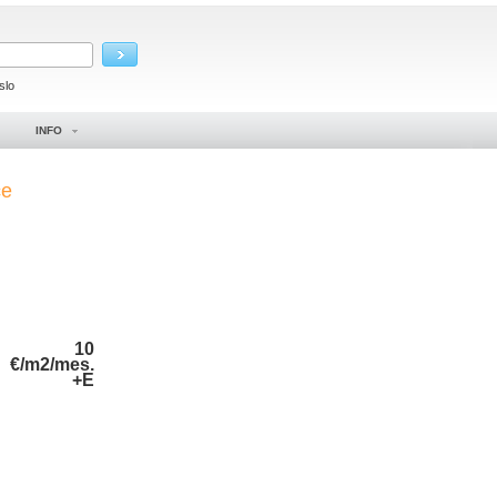
slo
INFO
ce
10
€/m2/mes.
+E