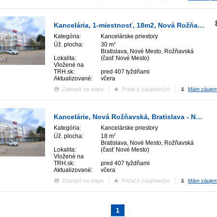
Kancelária, 1-miestnosť, 18m2, Nová Rožňavská, Bratislava - Nové Mesto.
Kategória:
Kancelárske priestory
Úž. plocha:
30 m
2
Bratislava, Nové Mesto, Rožňavská
Lokalita:
(časť Nové Mesto)
afií
Vložené na
TRH.sk:
pred 407 tyždňami
Aktualizované:
včera
Zobraziť na mape
Pridať k zaujímavým
Mám záuje
Kancelárie, Nová Rožňavská, Bratislava - Nové Mesto.
Kategória:
Kancelárske priestory
Úž. plocha:
18 m
2
Bratislava, Nové Mesto, Rožňavská
Lokalita:
(časť Nové Mesto)
afií
Vložené na
TRH.sk:
pred 407 tyždňami
Aktualizované:
včera
Zobraziť na mape
Pridať k zaujímavým
Mám záuje
1