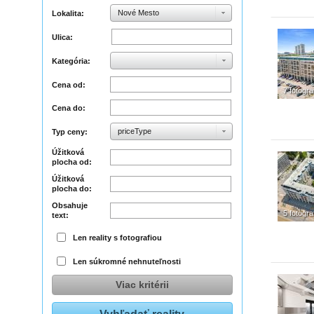
Nové Mesto
Lokalita:
Ulica:
Kategória:
Cena od:
7 fotograf
Cena do:
priceType
Typ ceny:
Úžitková
plocha od:
Úžitková
plocha do:
Obsahuje
5 fotograf
text:
Len reality s fotografiou
Len súkromné nehnuteľnosti
Viac kritérii