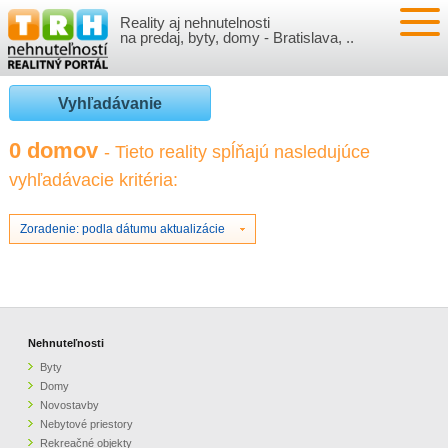
Reality aj nehnutelnosti
NEHNUTEĽNOSTI
na predaj, byty, domy - Bratislava, ..
BYTY
VLOŽIŤ NEHNUTEĽNOSTI
Vyhľadávanie
DOMY
MOJE REALITY
0 domov
- Tieto reality spĺňajú nasledujúce
vyhľadávacie kritéria:
NOVOSTAVBY
PRIHLÁSENIE
VÝVOJ CIEN REALÍT
NEBYTOVÉ PRIESTORY
REGISTRÁCIA
Zoradenie: podla dátumu aktualizácie
ČLÁNKY O REALITÁCH
REKREAČNÉ OBJEKTY
BÝVANIE A REALITY
INFO
POZEMKY
PRÁVNA PORADŇA
O NÁS
Nehnuteľnosti
Byty
GARÁŽE
FINANCIE
REALITNÁ INZERCIA NA TRH.SK
Domy
Novostavby
Nebytové priestory
O NÁS
CENNÍK REALITNEJ INZERCIE
Rekreačné objekty