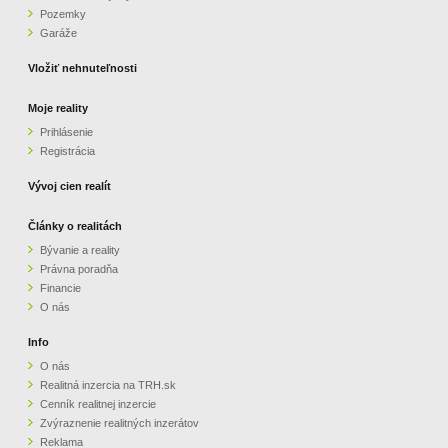
Pozemky
ZVÝRAZNENIE REALITNÝCH INZERÁTOV
Garáže
Vložiť nehnuteľnosti
REKLAMA
Moje reality
Prihlásenie
PARTNERI
Registrácia
OBCHODNÉ PODMIENKY
Vývoj cien realít
Články o realitách
KONTAKT
Bývanie a reality
Právna poradňa
PRIPOMIENKY
Financie
O nás
Info
O nás
Realitná inzercia na TRH.sk
Cenník realitnej inzercie
Zvýraznenie realitných inzerátov
Reklama