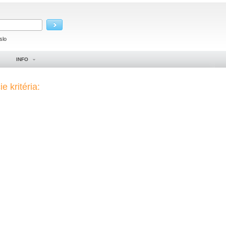
slo
INFO
e kritéria: