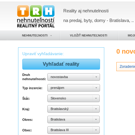
Reality aj nehnutelnosti
na predaj, byty, domy - Bratislava, ..
NEHNUTEĽNOSTI
VLOŽIŤ NEHNUTEĽNOSTI
MOJ
0 nov
Upraviť vyhľadávanie:
Zoradeni
Druh
novostavba
nehnuteľnosti:
prenájom
Typ inzercie:
Slovensko
Štát:
Bratislavský
Kraj:
Bratislava
Okres:
Bratislava III
Obec: