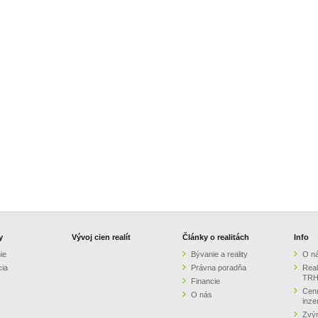
y
Vývoj cien realít
Články o realitách
Info
ie
Bývanie a reality
O n
cia
Právna poradňa
Real
TRH
Financie
Cenn
O nás
inze
Zvýr