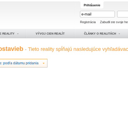
Prihlásenie
Registrácia
Zabudli ste svoje he
E REALITY
VÝVOJ CIEN REALÍT
ČLÁNKY O REALITÁCH
ostavieb
- Tieto reality spĺňajú nasledujúce vyhľadávaci
e: podľa dátumu pridania