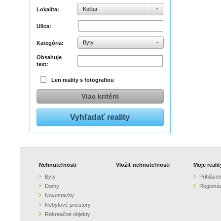
Koliba
Lokalita:
Ulica:
Byty
Kategória:
Obsahuje
text:
Len reality s fotografiou
Viac kritérii
Nehnuteľnosti
Vložiť nehnuteľnosti
Moje realit
Byty
Prihlásen
Domy
Registrá
Novostavby
Nebytové priestory
Rekreačné objekty