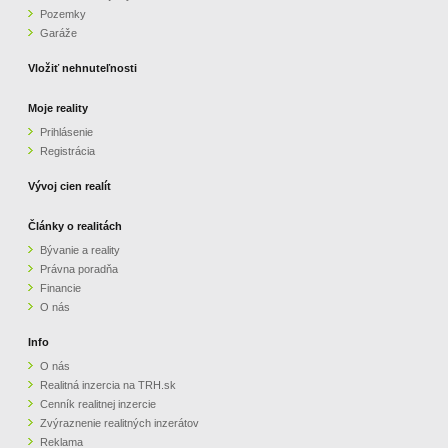
Pozemky
ZVÝRAZNENIE REALITNÝCH INZERÁTOV
Garáže
Vložiť nehnuteľnosti
REKLAMA
Moje reality
Prihlásenie
PARTNERI
Registrácia
OBCHODNÉ PODMIENKY
Vývoj cien realít
Články o realitách
KONTAKT
Bývanie a reality
Právna poradňa
PRIPOMIENKY
Financie
O nás
Info
O nás
Realitná inzercia na TRH.sk
Cenník realitnej inzercie
Zvýraznenie realitných inzerátov
Reklama