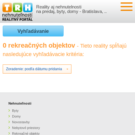
Reality aj nehnutelnosti
NEHNUTEĽNOSTI
na predaj, byty, domy - Bratislava, ..
BYTY
VLOŽIŤ NEHNUTEĽNOSTI
Vyhľadávanie
DOMY
MOJE REALITY
0 rekreačných objektov
- Tieto reality spĺňajú
nasledujúce vyhľadávacie kritéria:
NOVOSTAVBY
PRIHLÁSENIE
VÝVOJ CIEN REALÍT
NEBYTOVÉ PRIESTORY
REGISTRÁCIA
Zoradenie: podľa dátumu pridania
ČLÁNKY O REALITÁCH
REKREAČNÉ OBJEKTY
BÝVANIE A REALITY
INFO
POZEMKY
PRÁVNA PORADŇA
O NÁS
Nehnuteľnosti
Byty
GARÁŽE
FINANCIE
REALITNÁ INZERCIA NA TRH.SK
Domy
Novostavby
Nebytové priestory
O NÁS
CENNÍK REALITNEJ INZERCIE
Rekreačné objekty