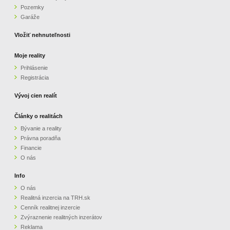
Pozemky
ZVÝRAZNENIE REALITNÝCH INZERÁTOV
Garáže
Vložiť nehnuteľnosti
REKLAMA
Moje reality
Prihlásenie
PARTNERI
Registrácia
OBCHODNÉ PODMIENKY
Vývoj cien realít
Články o realitách
KONTAKT
Bývanie a reality
Právna poradňa
PRIPOMIENKY
Financie
O nás
Info
O nás
Realitná inzercia na TRH.sk
Cenník realitnej inzercie
Zvýraznenie realitných inzerátov
Reklama