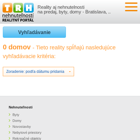
Reality aj nehnutelnosti
NEHNUTEĽNOSTI
na predaj, byty, domy - Bratislava, ..
BYTY
VLOŽIŤ NEHNUTEĽNOSTI
Vyhľadávanie
DOMY
MOJE REALITY
0 domov
- Tieto reality spĺňajú nasledujúce
vyhľadávacie kritéria:
NOVOSTAVBY
PRIHLÁSENIE
VÝVOJ CIEN REALÍT
NEBYTOVÉ PRIESTORY
REGISTRÁCIA
Zoradenie: podľa dátumu pridania
ČLÁNKY O REALITÁCH
REKREAČNÉ OBJEKTY
BÝVANIE A REALITY
INFO
POZEMKY
PRÁVNA PORADŇA
O NÁS
Nehnuteľnosti
Byty
GARÁŽE
FINANCIE
REALITNÁ INZERCIA NA TRH.SK
Domy
Novostavby
Nebytové priestory
O NÁS
CENNÍK REALITNEJ INZERCIE
Rekreačné objekty