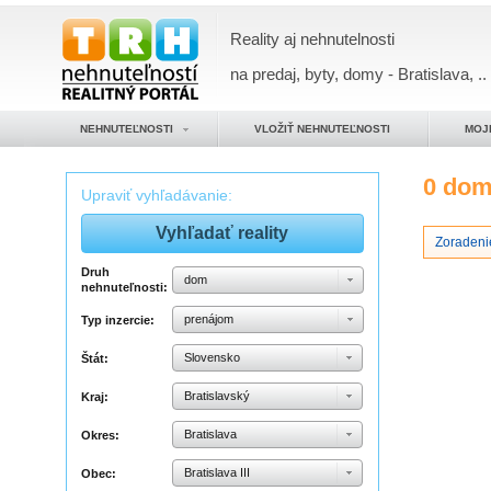
Reality aj nehnutelnosti
na predaj, byty, domy - Bratislava, ..
NEHNUTEĽNOSTI
VLOŽIŤ NEHNUTEĽNOSTI
MOJ
0 do
Upraviť vyhľadávanie:
Zoradeni
Druh
dom
nehnuteľnosti:
prenájom
Typ inzercie:
Slovensko
Štát:
Bratislavský
Kraj:
Bratislava
Okres:
Bratislava III
Obec: