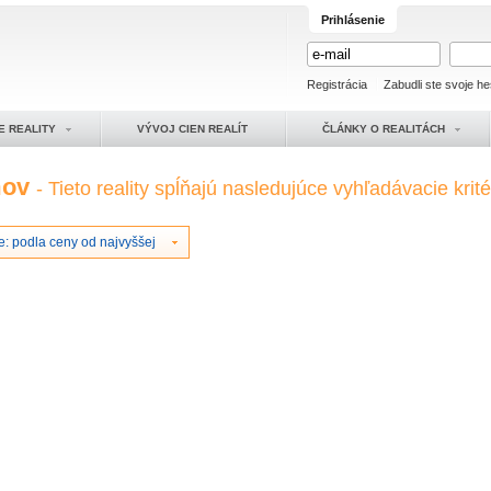
Prihlásenie
Registrácia
Zabudli ste svoje he
E REALITY
VÝVOJ CIEN REALÍT
ČLÁNKY O REALITÁCH
mov
- Tieto reality spĺňajú nasledujúce vyhľadávacie krité
e: podla ceny od najvyššej