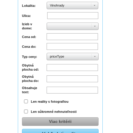
Vinohrady
Lokalita:
Ulica:
Izieb v
dome:
Cena od:
Cena do:
priceType
Typ ceny:
Obytná
plocha od:
Obytná
plocha do:
Obsahuje
text:
Len reality s fotografiou
Len súkromné nehnuteľnosti
Viac kritérii